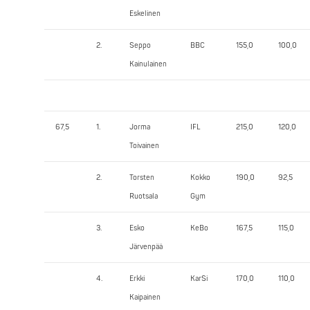
Eskelinen
2.
Seppo
BBC
155,0
100,0
Kainulainen
67,5
1.
Jorma
IFL
215,0
120,0
Toivainen
2.
Torsten
Kokko
190,0
92,5
Ruotsala
Gym
3.
Esko
KeBo
167,5
115,0
Järvenpää
4.
Erkki
KarSi
170,0
110,0
Kaipainen