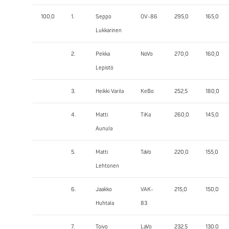
100,0
1.
Seppo
OV-86
295,0
165,0
Lukkarinen
2.
Pekka
NoVo
270,0
160,0
Lepistö
3.
Heikki Varila
KeBo
252,5
180,0
4.
Matti
TiKa
260,0
145,0
Aunula
5.
Matti
TaVo
220,0
155,0
Lehtonen
6.
Jaakko
VAK-
215,0
150,0
Huhtala
83
7.
Toivo
LaVo
232,5
130,0