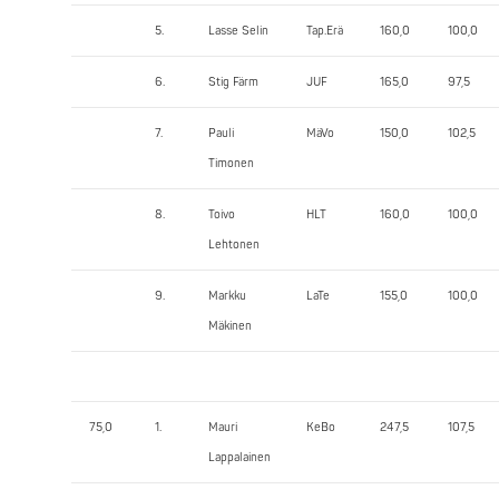
5.
Lasse Selin
Tap.Erä
160,0
100,0
6.
Stig Färm
JUF
165,0
97,5
7.
Pauli
MäVo
150,0
102,5
Timonen
8.
Toivo
HLT
160,0
100,0
Lehtonen
9.
Markku
LaTe
155,0
100,0
Mäkinen
75,0
1.
Mauri
KeBo
247,5
107,5
Lappalainen