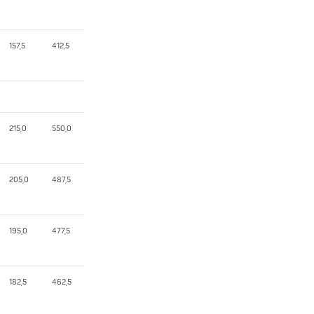
157,5
412,5
215,0
550,0
205,0
487,5
195,0
477,5
182,5
462,5