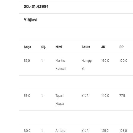
20.-21.4.1991
Ylöjärvi
Sarja
Sij.
Nimi
Seura
JK
PP
52,0
1.
Markku
Humpp
160,0
100,0
Konsell
Yri
56,0
1.
Tapani
YlöR
140,0
77,5
Haapa
60,0
1.
Antero
YlöR
125,0
105,0