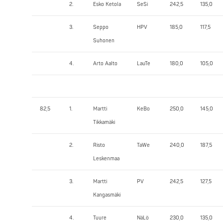
2.
Esko Ketola
SeSi
242,5
135,0
3.
Seppo
HPV
185,0
117,5
Suhonen
4.
Arto Aalto
LauTe
180,0
105,0
82,5
1.
Martti
KeBo
250,0
145,0
Tikkamäki
2.
Risto
TaWe
240,0
187,5
Leskenmaa
3.
Martti
PV
242,5
127,5
Kangasmäki
4.
Tuure
NäLö
230,0
135,0