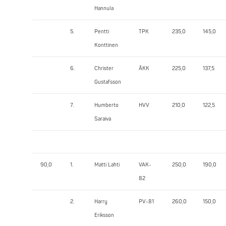
Hannula
5.
Pentti
TPK
235,0
145,0
Konttinen
6.
Christer
ÅKK
225,0
137,5
Gustafsson
7.
Humberto
HVV
210,0
122,5
Saraiva
90,0
1.
Matti Lahti
VAK-
250,0
190,0
82
2.
Harry
PV-81
260,0
150,0
Eriksson