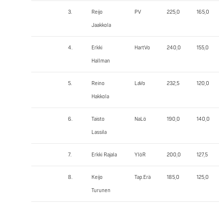
3.
Reijo
PV
225,0
165,0
Jaakkola
4.
Erkki
HartVo
240,0
155,0
Hallman
5.
Reino
LaVo
232,5
120,0
Hakkola
6.
Taisto
NaLö
190,0
140,0
Lassila
7.
Erkki Rajala
YlöR
200,0
127,5
8.
Keijo
Tap.Erä
185,0
125,0
Turunen