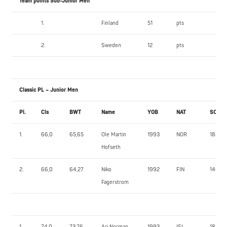
Team points Sub-Junior Men
1.
Finland
51
pts
2.
Sweden
12
pts
Classic PL – Junior Men
Pl.
Cls
BWT
Name
YOB
NAT
SQ1
1.
66,0
65,65
Ole Martin
1993
NOR
182,5
Hofseth
2.
66,0
64,27
Niko
1992
FIN
140,0
Fagerstrom
1.
74,0
73,76
Ari Norman
1993
ISL
185,0