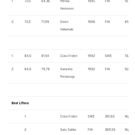
1.
72,0
64,36
Melisa
1995
FIN
102,5
Heinonen
2.
72,0
71,99
Esteri
1996
FIN
85,0
Hakamaki
1.
84,0
81,54
Clara Friden
1992
SWE
132,5
2.
84,0
79,78
Katariina
1992
FIN
92,5
Perkonoja
Best Lifters
1.
Clara Friden
SWE
391,65
Wpts
2.
Satu Sakko
FIN
389,53
Wpts