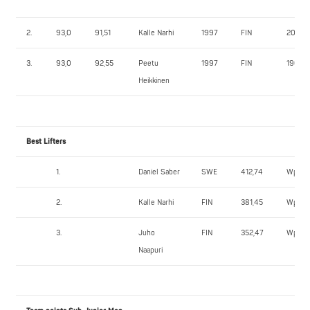
2.
93,0
91,51
Kalle Narhi
1997
FIN
205,0
3.
93,0
92,55
Peetu
1997
FIN
190,0
Heikkinen
Best Lifters
1.
Daniel Saber
SWE
412,74
Wpts
2.
Kalle Narhi
FIN
381,45
Wpts
3.
Juho
FIN
352,47
Wpts
Naapuri