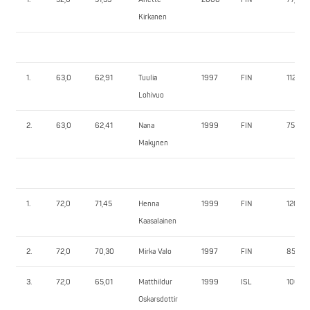
Kirkanen
1.
63,0
62,91
Tuulia
1997
FIN
112,5
Lohivuo
2.
63,0
62,41
Nana
1999
FIN
75,0
Makynen
1.
72,0
71,45
Henna
1999
FIN
120,0
Kaasalainen
2.
72,0
70,30
Mirka Valo
1997
FIN
85,0
3.
72,0
65,01
Matthildur
1999
ISL
100,0
Oskarsdottir