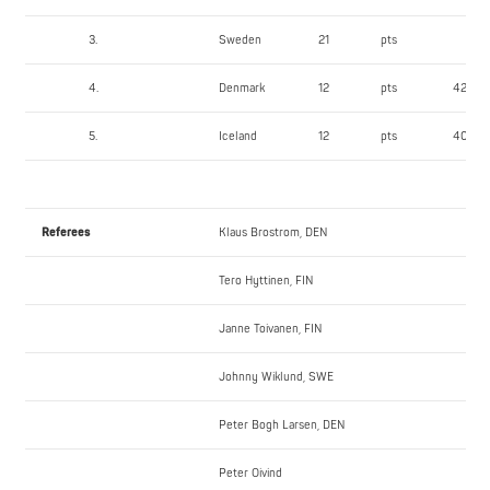
3.
Sweden
21
pts
4.
Denmark
12
pts
424,9
5.
Iceland
12
pts
400,14
Referees
Klaus Brostrom, DEN
Tero Hyttinen, FIN
Janne Toivanen, FIN
Johnny Wiklund, SWE
Peter Bogh Larsen, DEN
Peter Oivind