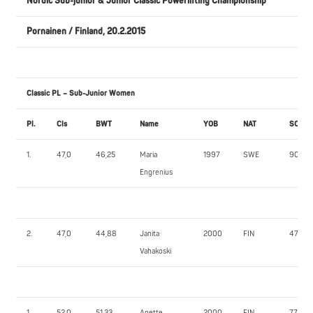
Nordic Sub-junior & Junior Classic Powerlifting Championship
Pornainen / Finland, 20.2.2015
Classic PL – Sub-Junior Women
Pl.
Cls
BWT
Name
YOB
NAT
SQ1
1.
47,0
46,25
Maria
1997
SWE
90,0
Engrenius
2.
47,0
44,88
Janita
2000
FIN
47,5
Vahakoski
1.
52,0
51,33
Anette
2000
FIN
77,5