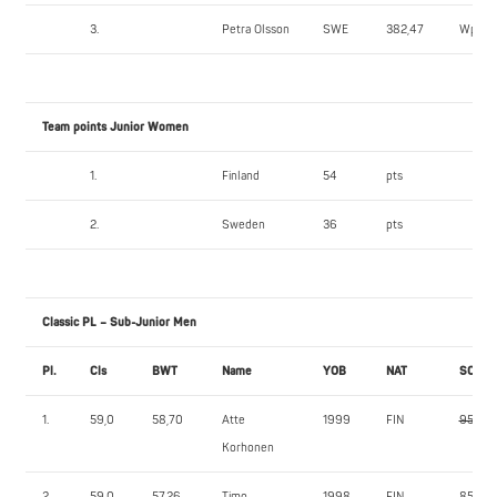
3.
Petra Olsson
SWE
382,47
Wpts
Team points Junior Women
1.
Finland
54
pts
2.
Sweden
36
pts
Classic PL – Sub-Junior Men
Pl.
Cls
BWT
Name
YOB
NAT
SQ1
1.
59,0
58,70
Atte
1999
FIN
95,0
Korhonen
2.
59,0
57,26
Timo
1998
FIN
85,0