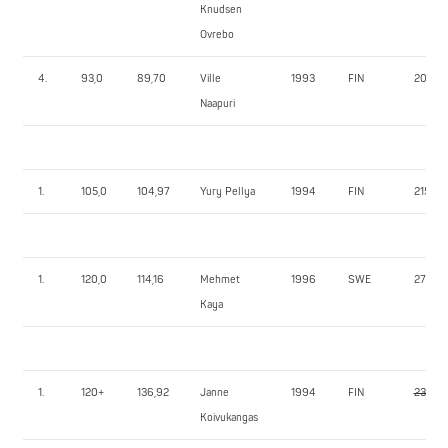
Knudsen
Ovrebo
4.
93,0
89,70
Ville
1993
FIN
200,0
Naapuri
1.
105,0
104,97
Yury Pellya
1994
FIN
215,0
1.
120,0
114,16
Mehmet
1996
SWE
270,0
Kaya
1.
120+
136,92
Janne
1994
FIN
230,0
Koivukangas