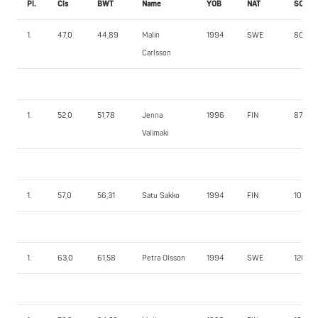
Pl.
Cls
BWT
Name
YOB
NAT
SQ1
1.
47,0
44,89
Malin
1994
SWE
80,0
Carlsson
1.
52,0
51,78
Jenna
1996
FIN
87,0
Valimaki
1.
57,0
56,31
Satu Sakko
1994
FIN
107,5
1.
63,0
61,58
Petra Olsson
1994
SWE
120,0