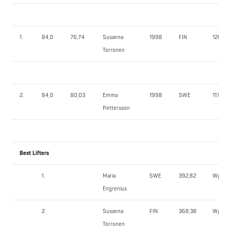
1.
84,0
76,74
Susanna
1998
FIN
120,0
Torronen
2.
84,0
80,03
Emma
1998
SWE
117,5
Pettersson
Best Lifters
1.
Maria
SWE
392,82
Wpts
Engrenius
2.
Susanna
FIN
368,38
Wpts
Torronen