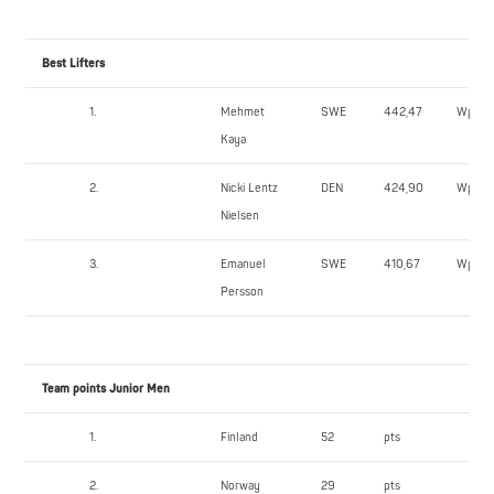
Best Lifters
1.
Mehmet
SWE
442,47
Wpts
Kaya
2.
Nicki Lentz
DEN
424,90
Wpts
Nielsen
3.
Emanuel
SWE
410,67
Wpts
Persson
Team points Junior Men
1.
Finland
52
pts
2.
Norway
29
pts