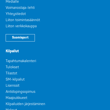
Medialle
Voimanostaja-lehti
Yhteystiedot
Liiton toimintasäännöt
Liiton verkkokauppa
Suomisport
Kilpailut
Tapahtumakalenteri
Tulokset
Tilastot
SM-kilpailut
Lisenssit
Antidopingsopimus
Maajoukkueet
Kilpailuiden järjestäminen