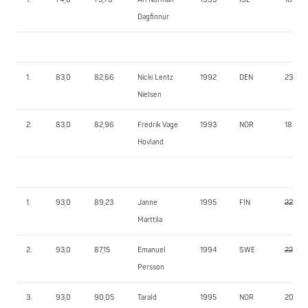
Dagfinnur
1.
83,0
82,66
Nicki Lentz
1992
DEN
235,0
Nielsen
2.
83,0
82,96
Fredrik Vage
1993
NOR
185,0
Hovland
1.
93,0
89,23
Janne
1995
FIN
225,0
Marttila
2.
93,0
87,15
Emanuel
1994
SWE
227,5
Persson
3.
93,0
90,05
Tarald
1995
NOR
200,0