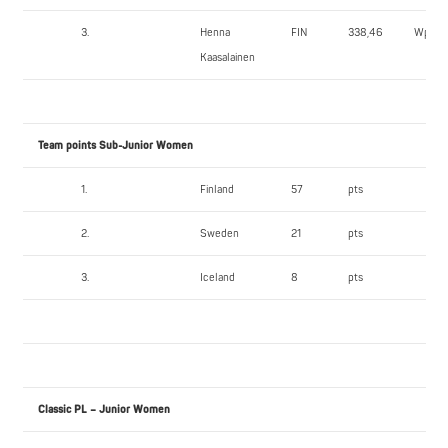
3.
Henna
FIN
338,46
Wpts
Kaasalainen
Team points Sub-Junior Women
1.
Finland
57
pts
2.
Sweden
21
pts
3.
Iceland
8
pts
Classic PL – Junior Women