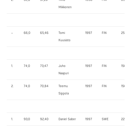
Mikkonen
–
66,0
65,46
Tomi
1997
FIN
25,0
Kuusisto
1.
74,0
73,47
Juho
1997
FIN
150,0
Naapuri
2.
74,0
70,84
Teemu
1997
FIN
150,0
Sippola
1.
93,0
92,40
Daniel Saber
1997
SWE
220,0