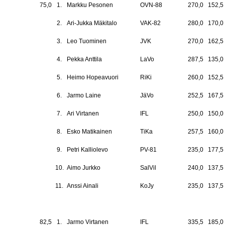
75,0
1.
Markku Pesonen
OVN-88
270,0
152,5
2.
Ari-Jukka Mäkitalo
VAK-82
280,0
170,0
3.
Leo Tuominen
JVK
270,0
162,5
4.
Pekka Anttila
LaVo
287,5
135,0
5.
Heimo Hopeavuori
RiKi
260,0
152,5
6.
Jarmo Laine
JäVo
252,5
167,5
7.
Ari Virtanen
IFL
250,0
150,0
8.
Esko Matikainen
TiKa
257,5
160,0
9.
Petri Kalliolevo
PV-81
235,0
177,5
10.
Aimo Jurkko
SalVil
240,0
137,5
11.
Anssi Ainali
KoJy
235,0
137,5
82,5
1.
Jarmo Virtanen
IFL
335,5
185,0