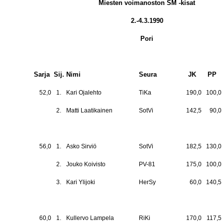
Miesten voimanoston SM -kisat
2.-4.3.1990
Pori
Sarja
Sij.
Nimi
Seura
JK
PP
52,0
1.
Kari Ojalehto
TiKa
190,0
100,0
2.
Matti Laatikainen
SotVi
142,5
90,0
56,0
1.
Asko Sirviö
SotVi
182,5
130,0
2.
Jouko Koivisto
PV-81
175,0
100,0
3.
Kari Ylijoki
HerSy
60,0
140,5
60,0
1.
Kullervo Lampela
RiKi
170,0
117,5