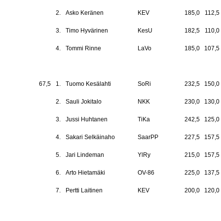
2.
Asko Keränen
KEV
185,0
112,5
3.
Timo Hyvärinen
KesU
182,5
110,0
4.
Tommi Rinne
LaVo
185,0
107,5
67,5
1.
Tuomo Kesälahti
SoRi
232,5
150,0
2.
Sauli Jokitalo
NKK
230,0
130,0
3.
Jussi Huhtanen
TiKa
242,5
125,0
4.
Sakari Selkäinaho
SaarPP
227,5
157,5
5.
Jari Lindeman
YlRy
215,0
157,5
6.
Arto Hietamäki
OV-86
225,0
137,5
7.
Pertti Laitinen
KEV
200,0
120,0