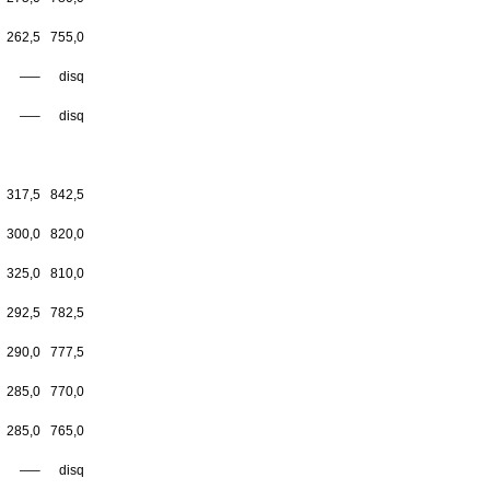
262,5
755,0
—–
disq
—–
disq
317,5
842,5
300,0
820,0
325,0
810,0
292,5
782,5
290,0
777,5
285,0
770,0
285,0
765,0
—–
disq