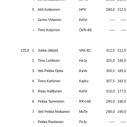
5.
Ahti Kokkonen
HPV
280,0
212,5
–
Jarmo Virtanen
KelVi
—–
—–
–
Timo Koljonen
OVN-88
—–
—–
125,0
1.
Jukka Jäkärä
VAK-82
312,5
212,5
2.
Timo Lehtinen
HeJy
325,0
195,0
3.
Veli-Pekka Ojala
KaVo
300,0
185,0
4.
Toivo Kyllönen
KajKu
307,5
182,5
5.
Reijo Halttunen
KelVi
310,0
177,5
6.
Pekka Tamminen
RKV-86
295,0
190,0
7.
Veli-Pekka Niskanen
MuTe
290,0
190,0
–
Pekka Rantanen
PuJy
—–
—–