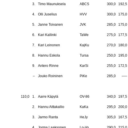
3.
Timo Maunuksela
ABCS
300,0
192,5
4.
Olli Juselius
HVV
300,0
175,0
5.
Janne Toivanen
JVK
285,0
175,0
6.
Kari Kallinki
TaWe
275,0
177,5
7.
Kari Leinonen
KajKu
270,0
180,0
8.
Hannu Eskola
Tursa
250,0
195,0
9.
Antero Rinne
KarSi
255,0
172,5
–
Jouko Roininen
PiKe
285,0
—–
110,0
1.
Aarre Käpylä
OV-86
340,0
197,5
2.
Hannu Aittakallio
KaKa
295,0
200,0
3.
Jarmo Ranta
HeJy
305,0
167,5
4.
Jorma Laaksonen
Lo-Vo
290,0
215,0