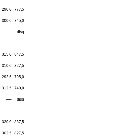
290,0
777,5
300,0
745,0
—–
disq
315,0
847,5
310,0
827,5
292,5
795,0
312,5
740,0
—–
disq
320,0
837,5
302,5
827,5