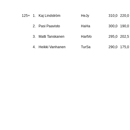
125+
1.
Kaj Lindström
HeJy
310,0
220,0
2.
Pasi Paavisto
HaHa
300,0
190,0
3.
Matti Tanskanen
HartVo
295,0
202,5
4.
Heikki Vanhanen
TurSa
290,0
175,0