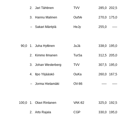
2.
Jari Tähtinen
TVV
285,0
202,5
3.
Hannu Malinen
OutVe
270,0
175,0
–
Sakari Mäntylä
HeJy
255,0
—–
90,0
1.
Juha Hyttinen
JuJä
338,0
195,0
2.
Kimmo Ilmanen
TurSa
312,5
205,0
3.
Johan Westerberg
TVV
307,5
195,0
4.
Ilpo Ylijääskö
OuKa
260,0
167,5
–
Jorma Hietamäki
OV-86
—–
—–
100,0
1.
Olavi Rintanen
VAK-82
325,0
192,5
2.
Arto Rajala
CGP
330,0
195,0