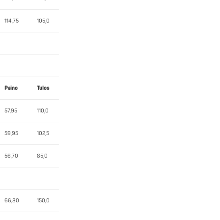
114,75
105,0
Paino
Tulos
57,95
110,0
59,95
102,5
56,70
85,0
66,80
150,0