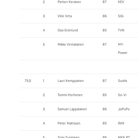
2.
Petteri Keränen
87
KEV
3.
Ville Virta
86
SiSi
4.
Ossi Grönlund
85
TVN
5.
Mikko Virmalainen
87
MY-
Power
75,0
1.
Lauri Kemppainen
87
SuoVo
2.
Tommi Korhonen
85
So-Vi
3.
Samuel Lappalainen
86
JoPuPo
4.
Peter Mattsson
85
ÅKK
5.
Tomi Tuominen
86
MKK PT