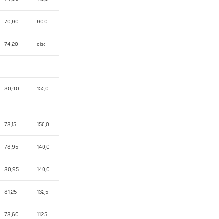
70,90
90,0
74,20
disq
80,40
155,0
78,15
150,0
78,95
140,0
80,95
140,0
81,25
132,5
78,60
112,5