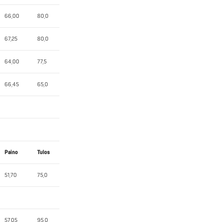
66,00
80,0
67,25
80,0
64,00
77,5
66,45
65,0
Paino
Tulos
51,70
75,0
57,05
95,0