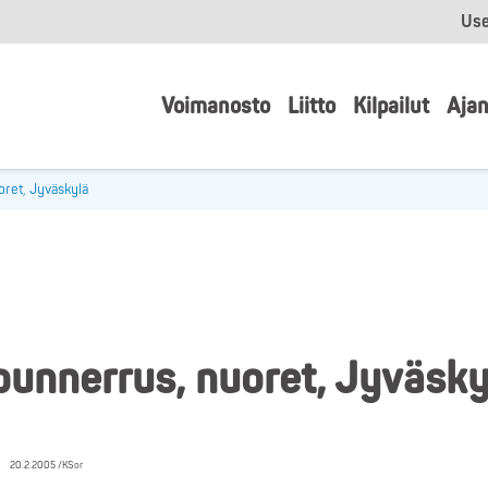
Use
Voimanosto
Liitto
Kilpailut
Ajan
ret, Jyväskylä
unnerrus, nuoret, Jyväsky
20.2.2005 /KSor