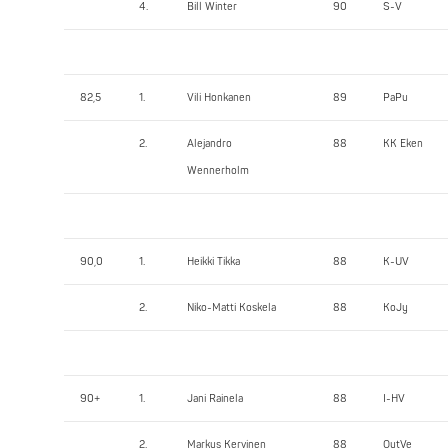
4.
Bill Winter
90
S-V
82,5
1.
Vili Honkanen
89
PaPu
2.
Alejandro
88
KK Eken
Wennerholm
90,0
1.
Heikki Tikka
88
K-UV
2.
Niko-Matti Koskela
88
KoJy
90+
1.
Jani Rainela
88
I-HV
2.
Markus Kervinen
88
OutVe