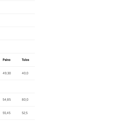
Paino
Tulos
49,30
40,0
54,85
80,0
55,45
52,5