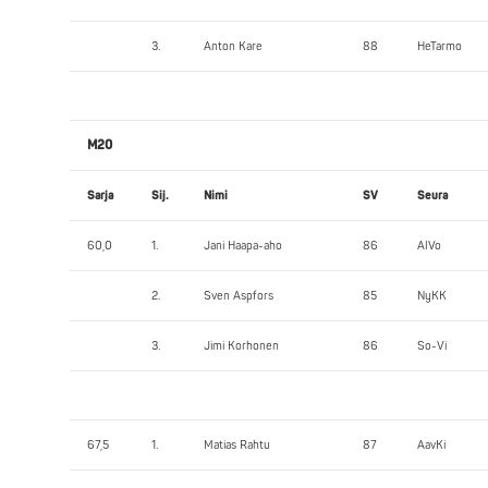
3.
Anton Kare
88
HeTarmo
M20
Sarja
Sij.
Nimi
SV
Seura
60,0
1.
Jani Haapa-aho
86
AlVo
2.
Sven Aspfors
85
NyKK
3.
Jimi Korhonen
86
So-Vi
67,5
1.
Matias Rahtu
87
AavKi