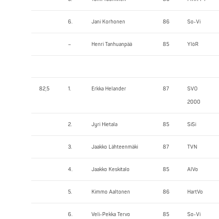
6.
Jani Korhonen
86
So-Vi
–
Henri Tanhuanpää
85
YlöR
82,5
1.
Erkka Helander
87
SVO
2000
2.
Jyri Hietala
85
SiSi
3.
Jaakko Lähteenmäki
87
TVN
4.
Jaakko Keskitalo
85
AlVo
5.
Kimmo Aaltonen
86
HartVo
6.
Veli-Pekka Tervo
85
So-Vi