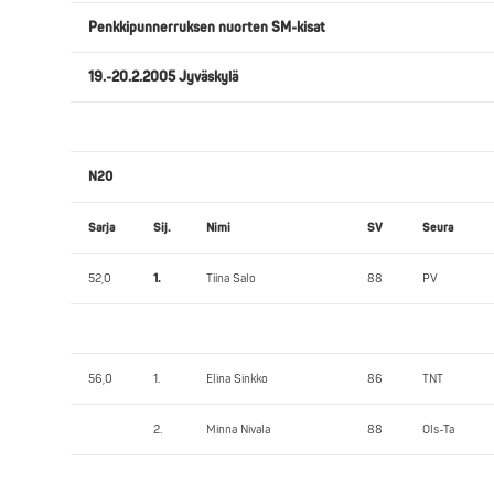
Penkkipunnerruksen nuorten SM-kisat
19.-20.2.2005 Jyväskylä
N20
Sarja
Sij.
Nimi
SV
Seura
52,0
1.
Tiina Salo
88
PV
56,0
1.
Elina Sinkko
86
TNT
2.
Minna Nivala
88
Ols-Ta