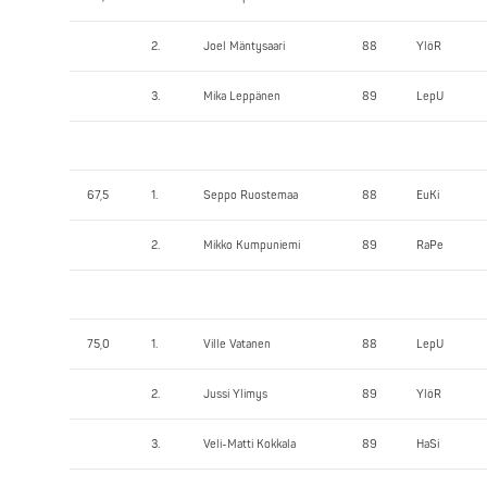
2.
Joel Mäntysaari
88
YlöR
3.
Mika Leppänen
89
LepU
67,5
1.
Seppo Ruostemaa
88
EuKi
2.
Mikko Kumpuniemi
89
RaPe
75,0
1.
Ville Vatanen
88
LepU
2.
Jussi Ylimys
89
YlöR
3.
Veli-Matti Kokkala
89
HaSi