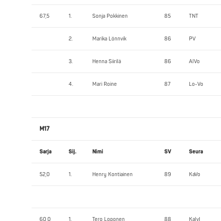
67,5
1.
Sonja Pokkinen
85
TNT
2.
Marika Lönnvik
86
PV
3.
Henna Siirilä
86
AlVo
4.
Mari Roine
87
Lo-Vo
M17
Sarja
Sij.
Nimi
SV
Seura
52,0
1.
Henry Kontiainen
89
KaVo
60,0
1.
Tero Loponen
88
KalvI