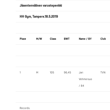
Jäsentenvälinen varustepenkki
HH Gym, Tampere.18.5.2019
Place
M/W
Class
BWT
Name / BY
Club
1
M
105
96,45
Jari
TVN
Vehmersuo
/ 84
Records: