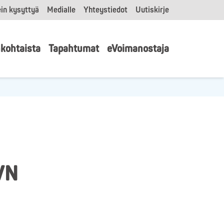
in kysyttyä
Medialle
Yhteystiedot
Uutiskirje
kohtaista
Tapahtumat
eVoimanostaja
VN