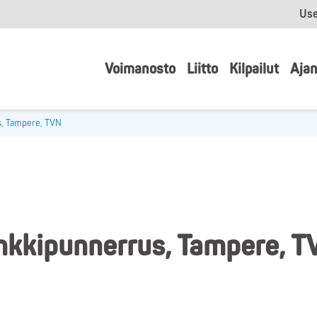
Use
Voimanosto
Liitto
Kilpailut
Ajan
s, Tampere, TVN
nkkipunnerrus, Tampere, T