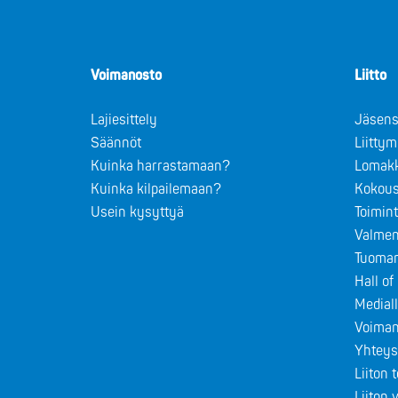
Voimanosto
Liitto
Lajiesittely
Jäsens
Säännöt
Liitty
Kuinka harrastamaan?
Lomak
Kuinka kilpailemaan?
Kokous
Usein kysyttyä
Toimin
Valmen
Tuomar
Hall o
Medial
Voiman
Yhteys
Liiton 
Liiton