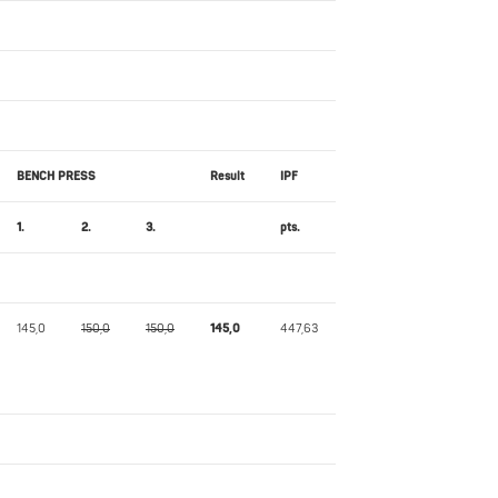
BENCH PRESS
Result
IPF
1.
2.
3.
pts.
145,0
150,0
150,0
145,0
447,63