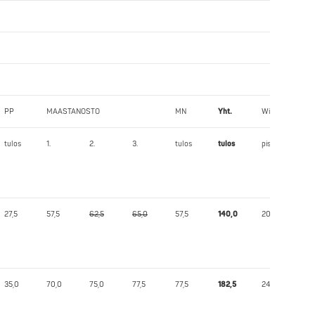
PP
MAASTANOSTO
MN
Yht.
Wilks
tulos
1.
2.
3.
tulos
tulos
pist.
27,5
57,5
62,5
65,0
57,5
140,0
206,13
35,0
70,0
75,0
77,5
77,5
182,5
247,34