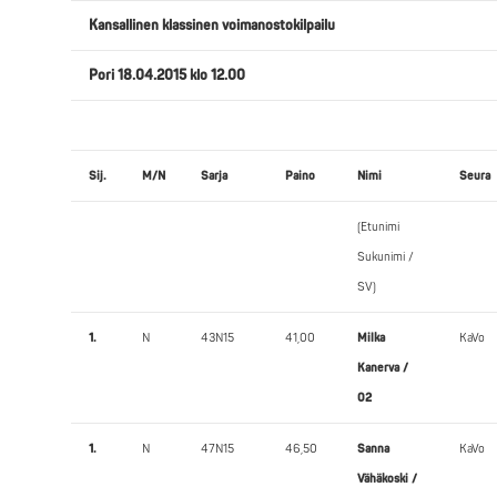
Kansallinen klassinen voimanostokilpailu
Pori 18.04.2015 klo 12.00
Sij.
M/N
Sarja
Paino
Nimi
Seura
(Etunimi
Sukunimi /
SV)
1.
N
43N15
41,00
Milka
KaVo
Kanerva /
02
1.
N
47N15
46,50
Sanna
KaVo
Vähäkoski /