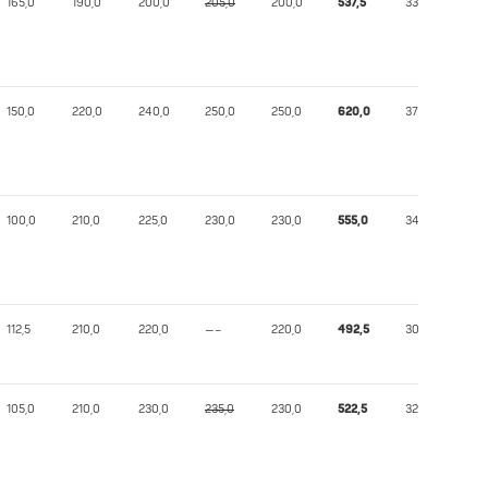
165,0
190,0
200,0
205,0
200,0
537,5
338,79
150,0
220,0
240,0
250,0
250,0
620,0
379,50
100,0
210,0
225,0
230,0
230,0
555,0
348,56
112,5
210,0
220,0
—–
220,0
492,5
301,77
105,0
210,0
230,0
235,0
230,0
522,5
325,16