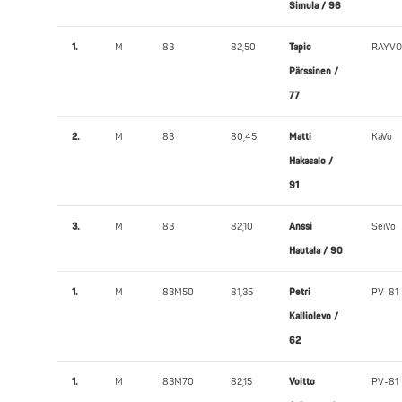
Simula / 96
1.
M
83
82,50
Tapio
RAYVO
Pärssinen /
77
2.
M
83
80,45
Matti
KaVo
Hakasalo /
91
3.
M
83
82,10
Anssi
SeiVo
Hautala / 90
1.
M
83M50
81,35
Petri
PV-81
Kalliolevo /
62
1.
M
83M70
82,15
Voitto
PV-81