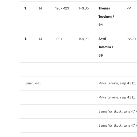
1.
M
120+M23
149,65
Thomas
PP
Tuovinen /
94
1.
M
120+
144,20
Antti
PV-81
Tommila /
89
Ennätykset:
Milka Kanerva, sarja 43 k
Milka Kanerva, sarja 43 kg
Sanna Vähäkoski, sarja 47
Sanna Vähäkoski, sarja 47 