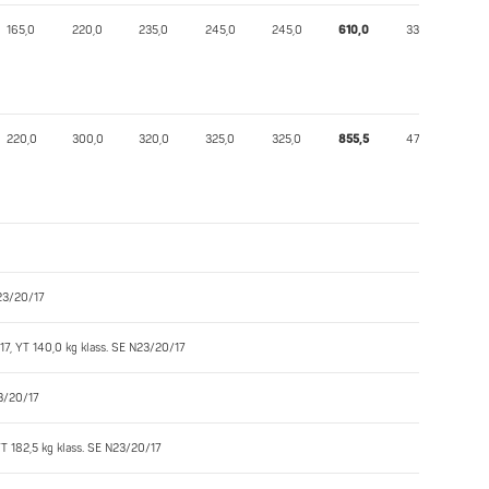
165,0
220,0
235,0
245,0
245,0
610,0
337,62
220,0
300,0
320,0
325,0
325,0
855,5
476,00
N23/20/17
/17, YT 140,0 kg klass. SE N23/20/17
23/20/17
YT 182,5 kg klass. SE N23/20/17