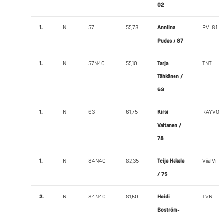
02
1.
N
57
55,73
Anniina
PV-81
Pudas / 87
1.
N
57N40
55,10
Tarja
TNT
Tähkänen /
69
1.
N
63
61,75
Kirsi
RAYVO
Valtanen /
78
1.
N
84N40
82,35
Teija Hakala
ViialVi
/ 75
2.
N
84N40
81,50
Heidi
TVN
Boström-