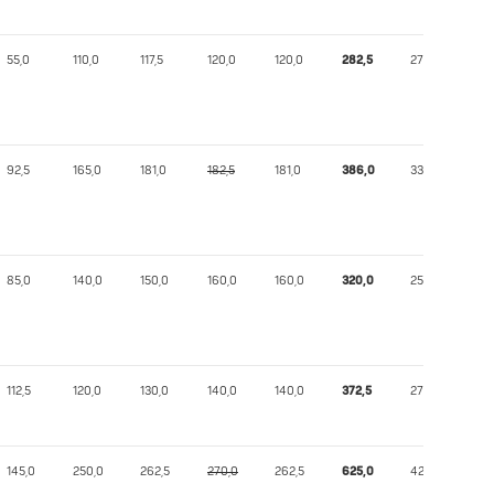
55,0
110,0
117,5
120,0
120,0
282,5
275,28
92,5
165,0
181,0
182,5
181,0
386,0
337,01
85,0
140,0
150,0
160,0
160,0
320,0
253,33
112,5
120,0
130,0
140,0
140,0
372,5
278,84
145,0
250,0
262,5
270,0
262,5
625,0
420,07