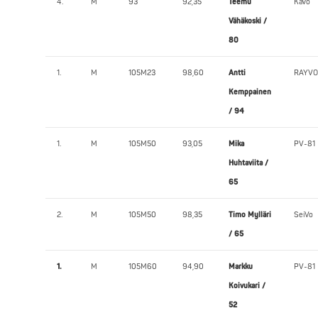
4.
M
93
92,35
Teemu
KaVo
Vähäkoski /
80
1.
M
105M23
98,60
Antti
RAYVO
Kemppainen
/ 94
1.
M
105M50
93,05
Mika
PV-81
Huhtaviita /
65
2.
M
105M50
98,35
Timo Mylläri
SeiVo
/ 65
1.
M
105M60
94,90
Markku
PV-81
Koivukari /
52