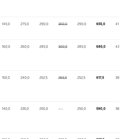
145,0
275,0
290,0
300,0
290,0
655,0
413,39
160,0
260,0
285,0
300,0
285,0
685,0
432,89
150,0
240,0
252,5
265,0
252,5
617,5
390,55
140,0
235,0
250,0
—–
250,0
590,0
381,66