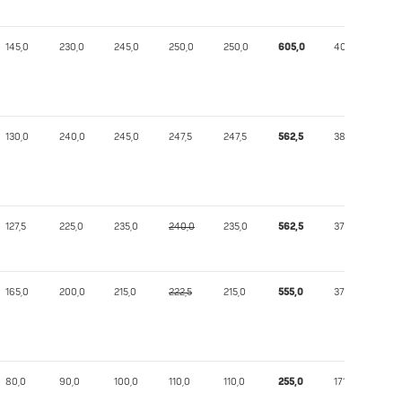
145,0
230,0
245,0
250,0
250,0
605,0
405,29
130,0
240,0
245,0
247,5
247,5
562,5
382,67
127,5
225,0
235,0
240,0
235,0
562,5
377,93
165,0
200,0
215,0
222,5
215,0
555,0
374,97
80,0
90,0
100,0
110,0
110,0
255,0
171,26