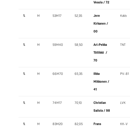
Vesola / 72
1.
M
53M17
52,35
Jere
KaVo
Kirkanen /
00
1.
M
59M40
58,50
Ari-Pekka
TNT
Töllikkö /
70
1.
M
66M70
65,35
Ilkka
PV-81
Mikkonen /
41
1.
M
74M17
70,10
Christian
LVK
Sailola / 98
1.
M
83M20
82,05
Frans
KK-V