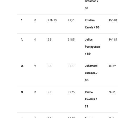
Grönman /
38
1.
M
93M23
92,10
Kristian
PV-81
Kerola / 93
1.
M
93
91,85
Julius
PV-81
Pamppunen
/ 89
2.
M
93
91,70
Juhamatti
HuiVo
Vasamaa /
88
3.
M
93
87,75
Raimo
SeiVo
Penttilä /
79