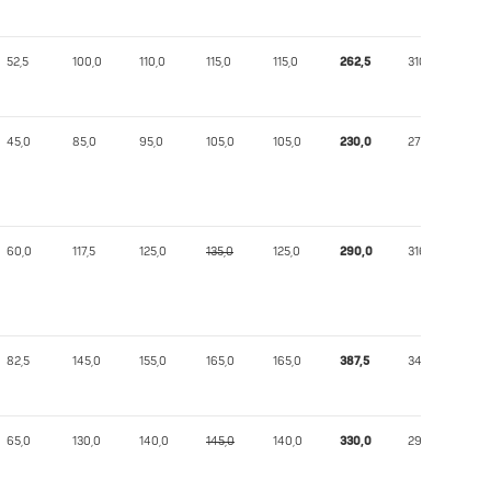
52,5
100,0
110,0
115,0
115,0
262,5
310,03
45,0
85,0
95,0
105,0
105,0
230,0
274,08
60,0
117,5
125,0
135,0
125,0
290,0
316,24
82,5
145,0
155,0
165,0
165,0
387,5
349,07
65,0
130,0
140,0
145,0
140,0
330,0
298,91