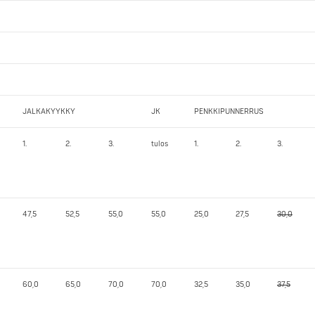
JALKAKYYKKY
JK
PENKKIPUNNERRUS
1.
2.
3.
tulos
1.
2.
3.
47,5
52,5
55,0
55,0
25,0
27,5
30,0
60,0
65,0
70,0
70,0
32,5
35,0
37,5