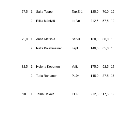
67,5
1.
Salla Teppo
Tap.Erä
125,0
70,0
1
2.
Riitta Mäntylä
Lo-Vo
112,5
57,5
1
75,0
1.
Anne Metsola
SalVil
160,0
60,0
1
2.
Riitta Kolehmainen
LepU
140,0
65,0
1
82,5
1.
Helena Koponen
Valtti
175,0
92,5
1
2.
Tarja Rantanen
PuJy
145,0
87,5
1
90+
1.
Taina Hakala
CGP
212,5
117,5
1