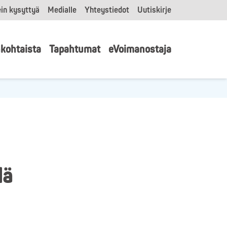
in kysyttyä
Medialle
Yhteystiedot
Uutiskirje
kohtaista
Tapahtumat
eVoimanostaja
lä