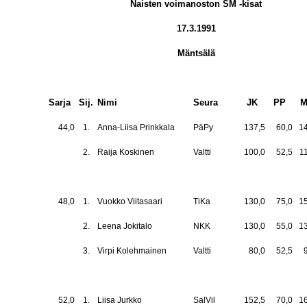
Naisten voimanoston SM -kisat
17.3.1991
Mäntsälä
Sarja
Sij.
Nimi
Seura
JK
PP
M
44,0
1.
Anna-Liisa Prinkkala
PäPy
137,5
60,0
1
2.
Raija Koskinen
Valtti
100,0
52,5
1
48,0
1.
Vuokko Viitasaari
TiKa
130,0
75,0
1
2.
Leena Jokitalo
NKK
130,0
55,0
1
3.
Virpi Kolehmainen
Valtti
80,0
52,5
52,0
1.
Liisa Jurkko
SalVil
152,5
70,0
1