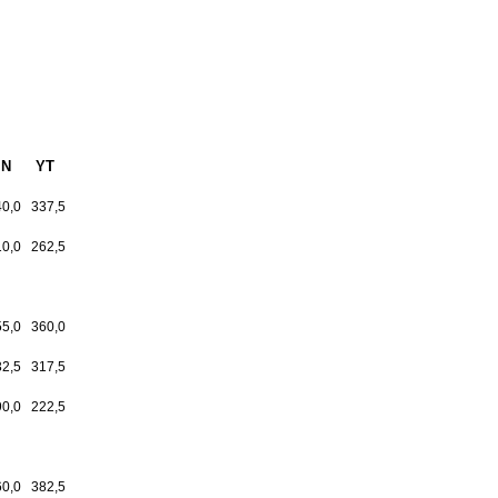
N
YT
40,0
337,5
10,0
262,5
55,0
360,0
32,5
317,5
90,0
222,5
60,0
382,5