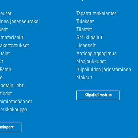
eurat
Tapahtumakalenteri
minen jäsenseuraksi
Tulokset
keet
Tilastot
materiaalit
SM-kilpailut
takertomukset
Lisenssit
tajat
Antidopingsopimus
it
Maajoukkueet
f Fame
Kilpailuiden järjestäminen
le
Maksut
ostaja-lehti
tiedot
Kilpailuilmoitus
toimintasäännöt
 verkkokauppa
misport