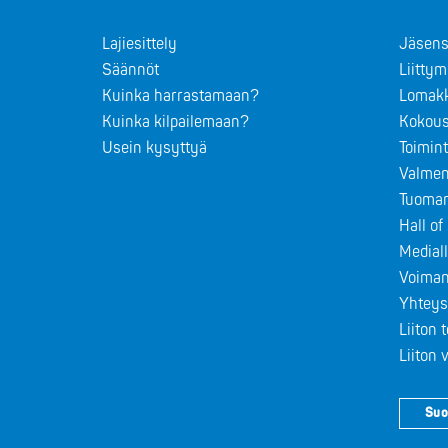
Lajiesittely
Jäsens
Säännöt
Liitty
Kuinka harrastamaan?
Lomak
Kuinka kilpailemaan?
Kokous
Usein kysyttyä
Toimin
Valmen
Tuomar
Hall o
Medial
Voiman
Yhteys
Liiton 
Liiton
Suo