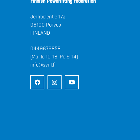
Finnish Powerlifting Federation
Jernbölentie 17a
06100 Porvoo
FINLAND
0449676858
(Ma-To 10-18, Pe 9-14)
info@svnl.fi