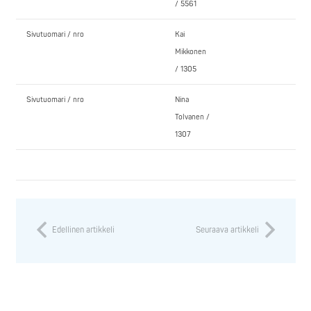
/ 5561
Sivutuomari / nro
Kai
Mikkonen
/ 1305
Sivutuomari / nro
Nina
Tolvanen /
1307
Edellinen artikkeli
Seuraava artikkeli