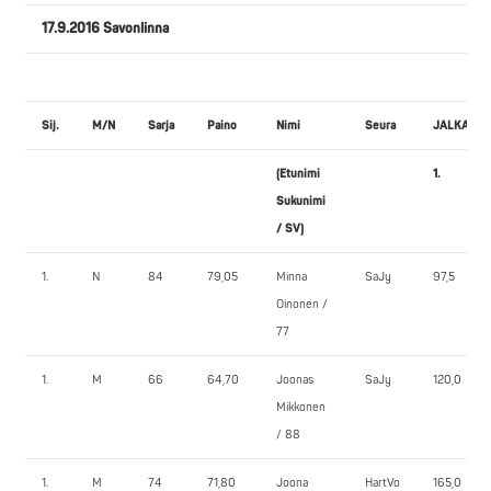
17.9.2016 Savonlinna
Sij.
M/N
Sarja
Paino
Nimi
Seura
JALKAKY
(Etunimi
1.
Sukunimi
/ SV)
1.
N
84
79,05
Minna
SaJy
97,5
Oinonen /
77
1.
M
66
64,70
Joonas
SaJy
120,0
Mikkonen
/ 88
1.
M
74
71,80
Joona
HartVo
165,0