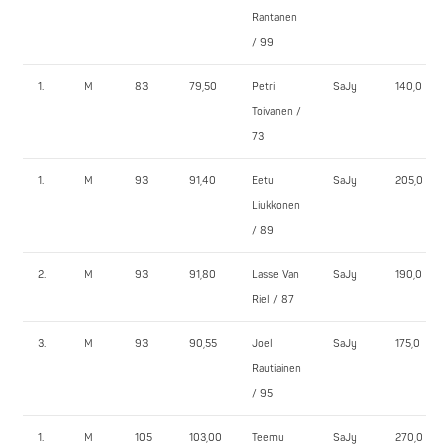
Rantanen
/ 99
1.
M
83
79,50
Petri
SaJy
140,0
Toivanen /
73
1.
M
93
91,40
Eetu
SaJy
205,0
Liukkonen
/ 89
2.
M
93
91,80
Lasse Van
SaJy
190,0
Riel / 87
3.
M
93
90,55
Joel
SaJy
175,0
Rautiainen
/ 95
1.
M
105
103,00
Teemu
SaJy
270,0