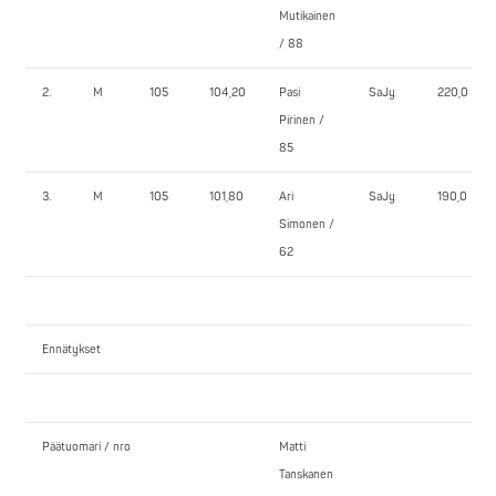
Mutikainen
/ 88
2.
M
105
104,20
Pasi
SaJy
220,0
Pirinen /
85
3.
M
105
101,80
Ari
SaJy
190,0
Simonen /
62
Ennätykset
Päätuomari / nro
Matti
Tanskanen