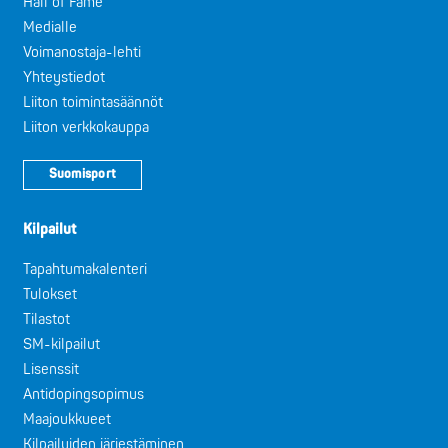
Hall of Fame
Medialle
Voimanostaja-lehti
Yhteystiedot
Liiton toimintasäännöt
Liiton verkkokauppa
Suomisport
Kilpailut
Tapahtumakalenteri
Tulokset
Tilastot
SM-kilpailut
Lisenssit
Antidopingsopimus
Maajoukkueet
Kilpailuiden järjestäminen