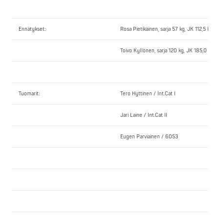
Ennätykset:
Rosa Pietikäinen, sarja 57 kg, JK 112,5 kg k
Toivo Kyllönen, sarja 120 kg, JK 185,0 kg 
Tuomarit:
Tero Hyttinen / Int.Cat I
Jari Laine / Int.Cat II
Eugen Parviainen / 6053