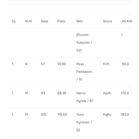
Sij.
M/N
Sarja
Paino
Nimi
Seura
JALKAKYY
(Etunimi
1.
Sukunimi /
SV)
1.
N
57
55,90
Rosa
KVK
90,0
Pietikäinen
/ 91
1.
M
93
88,35
Hannu
AavKi
170,0
Hyrkäs / 81
1.
M
120
119,40
Toivo
KajKu
185,0
Kyllönen /
52