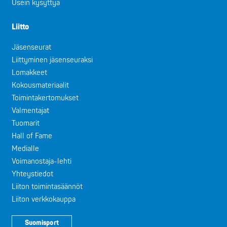
Usein kysyttyä
Liitto
Jäsenseurat
Liittyminen jäsenseuraksi
Lomakkeet
Kokousmateriaalit
Toimintakertomukset
Valmentajat
Tuomarit
Hall of Fame
Medialle
Voimanostaja-lehti
Yhteystiedot
Liiton toimintasäännöt
Liiton verkkokauppa
Suomisport