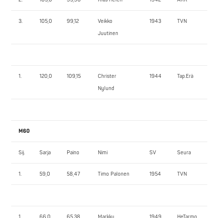
3.
105,0
99,12
Veikko
1943
TVN
65
Juutinen
1.
120,0
109,15
Christer
1944
Tap.Erä
14
Nylund
M60
Sij.
Sarja
Paino
Nimi
SV
Seura
1.
1.
59,0
58,47
Timo Palonen
1954
TVN
10
1.
66,0
65,38
Markku
1949
HeTarmo
10