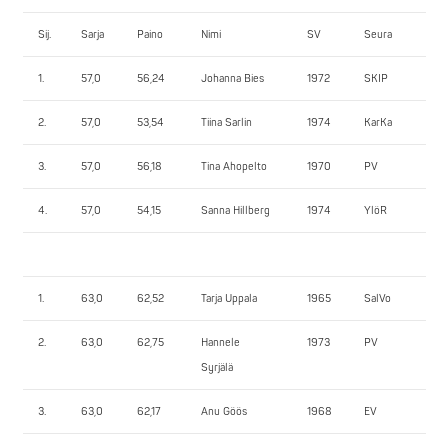
Sij.
Sarja
Paino
Nimi
SV
Seura
1.
1.
57,0
56,24
Johanna Bies
1972
SKIP
72
2.
57,0
53,54
Tiina Sarlin
1974
KarKa
72
3.
57,0
56,18
Tina Ahopelto
1970
PV
65
4.
57,0
54,15
Sanna Hillberg
1974
YlöR
52
1.
63,0
62,52
Tarja Uppala
1965
SalVo
67
2.
63,0
62,75
Hannele
1973
PV
67
Syrjälä
3.
63,0
62,17
Anu Göös
1968
EV
52