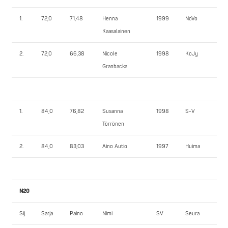
1.
72,0
71,48
Henna
1999
NoVo
52
Kaasalainen
2.
72,0
66,38
Nicole
1998
KoJy
40
Granbacka
1.
84,0
76,82
Susanna
1998
S-V
95
Törrönen
2.
84,0
83,03
Aino Autio
1997
Huima
70
N20
Sij.
Sarja
Paino
Nimi
SV
Seura
1.