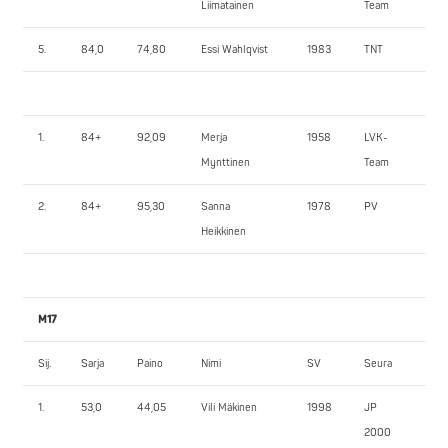
Liimatainen
Team
5.
84,0
74,80
Essi Wahlqvist
1983
TNT
72
1.
84+
92,09
Merja
1958
LVK-
10
Mynttinen
Team
2.
84+
95,30
Sanna
1978
PV
60
Heikkinen
M17
Sij.
Sarja
Paino
Nimi
SV
Seura
1.
1.
53,0
44,05
Vili Mäkinen
1998
JP
47
2000