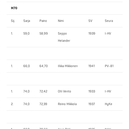
M70
Sij.
Sarja
Paino
Nimi
SV
Seura
1.
1.
59,0
58,99
Seppo
1939
I-HV
70
Helander
1.
66,0
64,70
Ilkka Mikkonen
1941
PV-81
82
1.
74,0
72,42
Olli Vento
1933
I-HV
70
2.
74,0
72,39
Reino Mikkola
1937
HyKe
70