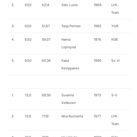
2.
63,0
62,14
Satu Luoto
1969
LVK-
82
Team
3.
63,0
61,67
Tanja Petman
1982
YlöR
60
4.
63,0
59,07
Hanna
1976
KGB
57
Lejonqvist
5.
63,0
60,34
Kaisa
1990
So-Vi
55
Kemppainen
1.
72,0
69,50
Susanna
1973
S-V
10
Virkkunen
2.
72,0
71,19
Nina Ruuhivirta
1977
LVK-
85
Team