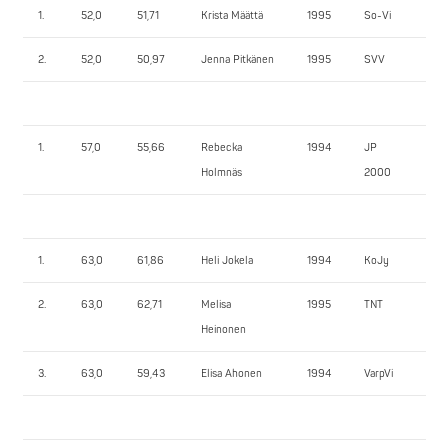
1.
52,0
51,71
Krista Määttä
1995
So-Vi
58
2.
52,0
50,97
Jenna Pitkänen
1995
SVV
40
1.
57,0
55,66
Rebecka
1994
JP
40
Holmnäs
2000
1.
63,0
61,86
Heli Jokela
1994
KoJy
67
2.
63,0
62,71
Melisa
1995
TNT
57
Heinonen
3.
63,0
59,43
Elisa Ahonen
1994
VarpVi
50