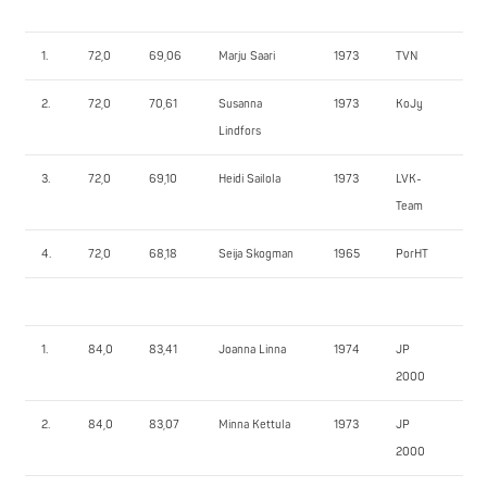
1.
72,0
69,06
Marju Saari
1973
TVN
80
2.
72,0
70,61
Susanna
1973
KoJy
75
Lindfors
3.
72,0
69,10
Heidi Sailola
1973
LVK-
67
Team
4.
72,0
68,18
Seija Skogman
1965
PorHT
45
1.
84,0
83,41
Joanna Linna
1974
JP
80
2000
2.
84,0
83,07
Minna Kettula
1973
JP
60
2000