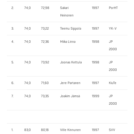
2.
74,0
72,98
Sakari
1997
PorHT
10
Heinonen
3.
74,0
73,22
Teemu Sippola
1997
YK-V
95
4.
74,0
72,36
Miika Linna
1998
JP
87
2000
5.
74,0
73,92
Joonas Kettula
1998
JP
80
2000
6.
74,0
71,60
Jere Partanen
1997
KiuTe
70
7.
74,0
73,35
Joakim Jämsä
1999
JP
45
2000
1.
83,0
80,18
Ville Kinnunen
1997
SVV
10