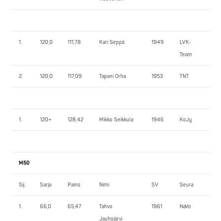
1.
120,0
111,78
Kari Seppä
1949
LVK-
10
Team
2.
120,0
117,09
Tapani Orha
1953
TNT
10
1.
120+
128,42
Mikko Seikkula
1946
KoJy
16
M50
Sij.
Sarja
Paino
Nimi
SV
Seura
1.
1.
66,0
65,47
Tahvo
1961
NaVo
11
Jauhojärvi