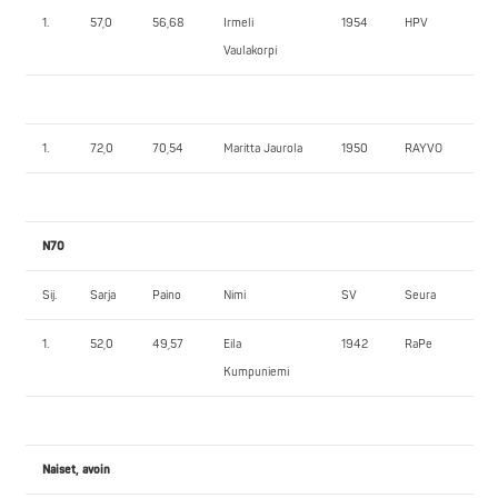
1.
57,0
56,68
Irmeli
1954
HPV
55
Vaulakorpi
1.
72,0
70,54
Maritta Jaurola
1950
RAYVO
55
N70
Sij.
Sarja
Paino
Nimi
SV
Seura
1.
1.
52,0
49,57
Eila
1942
RaPe
40
Kumpuniemi
Naiset, avoin