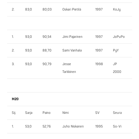
2.
83,0
80,03
Oskari Pietilä
1997
KoJy
10
1.
93,0
90,54
Jimi Pajarinen
1997
JoPuPo
11
2.
93,0
88,70
Sami Vanhala
1997
PyY
10
3.
93,0
90,79
Jesse
1998
JP
90
Tarkkinen
2000
M20
Sij.
Sarja
Paino
Nimi
SV
Seura
1.
1.
53,0
52,76
Juho Niskanen
1995
So-Vi
76