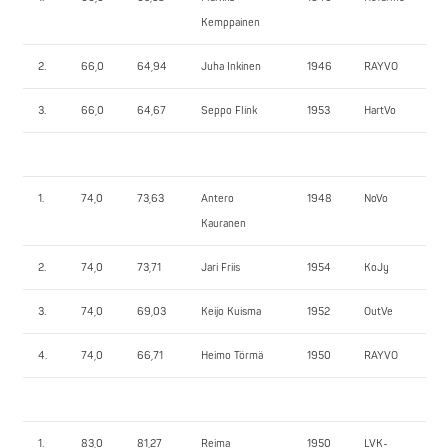
Kemppainen
2.
66,0
64,94
Juha Inkinen
1946
RAYVO
90
3.
66,0
64,67
Seppo Flink
1953
HartVo
80
1.
74,0
73,63
Antero
1948
NoVo
11
Kauranen
2.
74,0
73,71
Jari Friis
1954
KoJy
10
3.
74,0
69,03
Keijo Kuisma
1952
OutVe
95
4.
74,0
66,71
Heimo Törmä
1950
RAYVO
80
1.
83,0
81,27
Reima
1950
LVK-
13