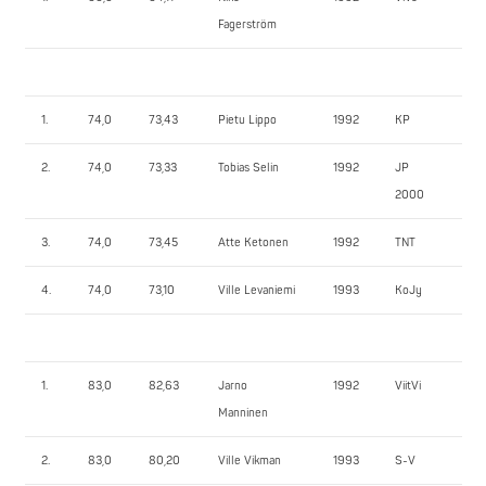
Fagerström
1.
74,0
73,43
Pietu Lippo
1992
KP
13
2.
74,0
73,33
Tobias Selin
1992
JP
12
2000
3.
74,0
73,45
Atte Ketonen
1992
TNT
11
4.
74,0
73,10
Ville Levaniemi
1993
KoJy
11
1.
83,0
82,63
Jarno
1992
ViitVi
15
Manninen
2.
83,0
80,20
Ville Vikman
1993
S-V
13