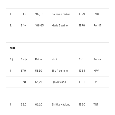
1.
84+
107,82
Katariina Nokua
1973
HSU
10
2.
84+
108,65
Maria Saarinen
1970
PorHT
65
N50
Sij.
Sarja
Paino
Nimi
SV
Seura
1.
1.
57,0
55,30
Eira Pajuharju
1964
HPV
57
2.
57,0
54,21
Eija Auvinen
1961
EV
40
1.
63,0
62,20
Sinikka Näslund
1960
TNT
55