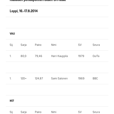
Loppi, 16.-17.8.2014
VAU
Sij.
Sarja
Paino
Nimi
SV
Seura
1.
1.
80,0
79,46
Harri Kauppila
1979
OulTa
14
1.
120+
124,87
Sami Salonen
1969
BBC
18
N17
Sij.
Sarja
Paino
Nimi
SV
Seura
1.