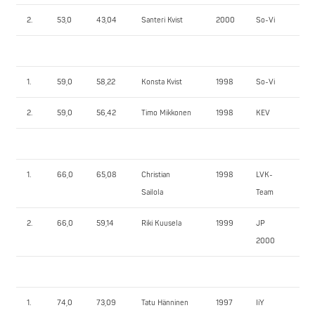
2.
53,0
43,04
Santeri Kvist
2000
So-Vi
42
1.
59,0
58,22
Konsta Kvist
1998
So-Vi
60
2.
59,0
56,42
Timo Mikkonen
1998
KEV
60
1.
66,0
65,08
Christian
1998
LVK-
92
Sailola
Team
2.
66,0
59,14
Riki Kuusela
1999
JP
50
2000
1.
74,0
73,09
Tatu Hänninen
1997
IiY
10