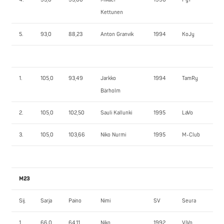
Kettunen
5.
93,0
88,23
Anton Granvik
1994
KoJy
12
1.
105,0
93,49
Jarkko
1994
TamRy
14
Bärholm
2.
105,0
102,50
Sauli Kallunki
1995
LaVo
12
3.
105,0
103,66
Niko Nurmi
1995
M-Club
12
M23
Sij.
Sarja
Paino
Nimi
SV
Seura
1.
1.
66,0
64,11
Niko
1992
ViVo
10