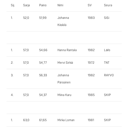
Sij.
Sarja
Paino
Nimi
SV
Seura
1.
1.
52,0
51,99
Johanna
1983
SiSi
50
Kiiskilä
1.
57,0
54,66
Hanna Rantala
1982
LaVo
93
2.
57,0
54,77
Mervi Sirkiä
1972
TNT
70
3.
57,0
56,33
Johanna
1982
RAYVO
57
Pärssinen
4.
57,0
54,37
Miina Karu
1985
SKIP
50
1.
63,0
61,65
Mirka Loman
1981
SKIP
85