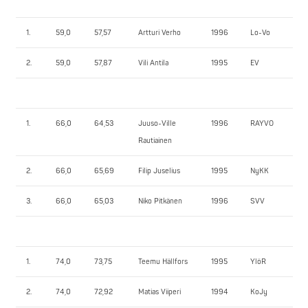
1.
59,0
57,57
Artturi Verho
1996
Lo-Vo
10
2.
59,0
57,87
Vili Antila
1995
EV
60
1.
66,0
64,53
Juuso-Ville
1996
RAYVO
10
Rautiainen
2.
66,0
65,69
Filip Juselius
1995
NyKK
97
3.
66,0
65,03
Niko Pitkänen
1996
SVV
87
1.
74,0
73,75
Teemu Hällfors
1995
YlöR
14
2.
74,0
72,92
Matias Viiperi
1994
KoJy
11