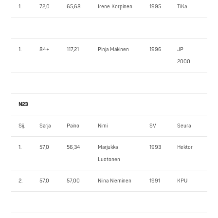
1.
72,0
65,68
Irene Korpinen
1995
TiKa
65
1.
84+
117,21
Pinja Mäkinen
1996
JP
55
2000
N23
Sij.
Sarja
Paino
Nimi
SV
Seura
1.
1.
57,0
56,34
Marjukka
1993
Hektor
70
Luotonen
2.
57,0
57,00
Niina Nieminen
1991
KPU
50