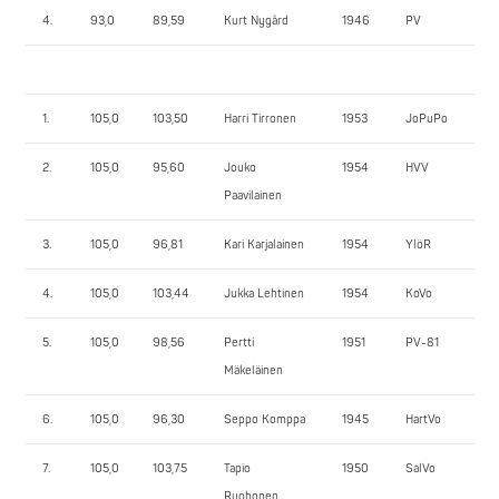
4.
93,0
89,59
Kurt Nygård
1946
PV
95
1.
105,0
103,50
Harri Tirronen
1953
JoPuPo
15
2.
105,0
95,60
Jouko
1954
HVV
15
Paavilainen
3.
105,0
96,81
Kari Karjalainen
1954
YlöR
13
4.
105,0
103,44
Jukka Lehtinen
1954
KoVo
13
5.
105,0
98,56
Pertti
1951
PV-81
13
Mäkeläinen
6.
105,0
96,30
Seppo Komppa
1945
HartVo
11
7.
105,0
103,75
Tapio
1950
SalVo
10
Ruohonen