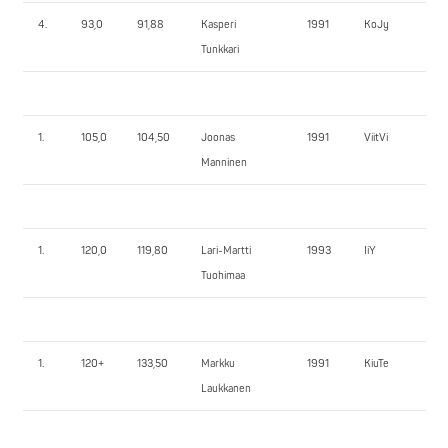
4.
93,0
91,88
Kasperi
1991
KoJy
12
Tunkkari
1.
105,0
104,50
Joonas
1991
ViitVi
16
Manninen
1.
120,0
119,80
Lari-Martti
1993
IiY
16
Tuohimaa
1.
120+
133,50
Markku
1991
KiuTe
17
Laukkanen