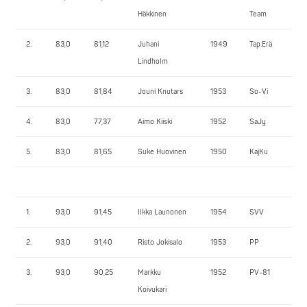
Häkkinen
Team
2.
83,0
81,12
Juhani
1949
Tap.Erä
13
Lindholm
3.
83,0
81,84
Jouni Knutars
1953
So-Vi
12
4.
83,0
77,37
Aimo Kiiski
1952
SaJy
11
5.
83,0
81,65
Suke Huovinen
1950
KajKu
11
1.
93,0
91,45
Ilkka Launonen
1954
SVV
15
2.
93,0
91,40
Risto Jokisalo
1953
PP
11
3.
93,0
90,25
Markku
1952
PV-81
92
Koivukari