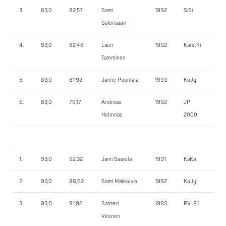
3.
83,0
82,57
Sami
1992
SiSi
13
Salonsaari
4.
83,0
82,48
Lauri
1992
KarstKi
13
Tamminen
5.
83,0
81,92
Janne Puumala
1993
KoJy
12
6.
83,0
79,17
Andreas
1992
JP
12
Holmnäs
2000
1.
93,0
92,32
Jami Saarela
1991
KaKa
17
2.
93,0
88,62
Sami Mäkisuvio
1992
KoJy
14
3.
93,0
91,92
Santeri
1993
PV-81
14
Vironen