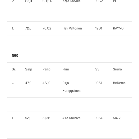
2.
63,0
60,64
Kaija Koivula
1962
PP
45
1.
72,0
70,02
Heli Valtonen
1961
RAYVO
55
N60
Sij.
Sarja
Paino
Nimi
SV
Seura
1.
–
47,0
46,10
Pirjo
1951
HeTarmo
25
Kemppainen
1.
52,0
51,38
Aira Knutars
1954
So-Vi
60