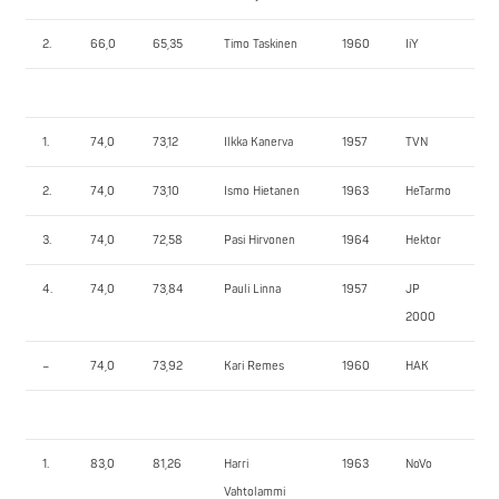
2.
66,0
65,35
Timo Taskinen
1960
IiY
97
1.
74,0
73,12
Ilkka Kanerva
1957
TVN
13
2.
74,0
73,10
Ismo Hietanen
1963
HeTarmo
11
3.
74,0
72,58
Pasi Hirvonen
1964
Hektor
11
4.
74,0
73,84
Pauli Linna
1957
JP
95
2000
–
74,0
73,92
Kari Remes
1960
HAK
12
1.
83,0
81,26
Harri
1963
NoVo
15
Vahtolammi