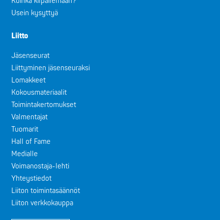
Kuinka kilpailemaan?
Usein kysyttyä
Liitto
Jäsenseurat
Liittyminen jäsenseuraksi
Lomakkeet
Kokousmateriaalit
Toimintakertomukset
Valmentajat
Tuomarit
Hall of Fame
Medialle
Voimanostaja-lehti
Yhteystiedot
Liiton toimintasäännöt
Liiton verkkokauppa