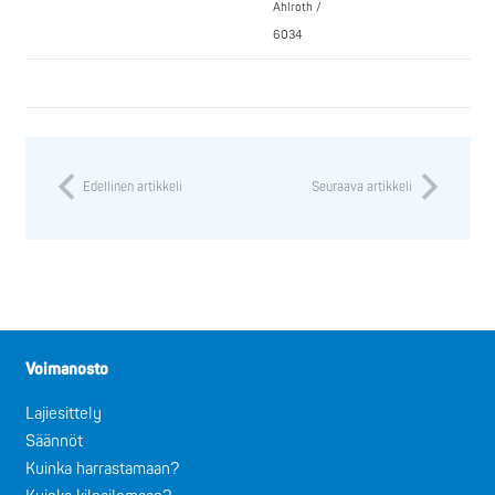
Ahlroth /
6034
Edellinen artikkeli
Seuraava artikkeli
Voimanosto
Lajiesittely
Säännöt
Kuinka harrastamaan?