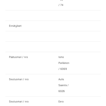
/ 74
Ennätykset
Päätuomari / nro
Ismo
Parkkinen
/ 6069
Sivutuomari / nro
Aulis
Saarela /
6026
Sivutuomari / nro
Eero