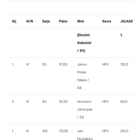
Sij.
M/N
Sarja
Paino
Nimi
Seura
JALKAKYYK
(Etunimi
1.
2
Sukunimi
/ SV)
1.
M
93
91,00
Janne-
HPV
110,0
1
Pekka
Hakala /
68
2.
M
93
92,55
Hermanni
HPV
60,0
8
Järvenpää
/ 03
1.
M
105
113,55
Jani
HPV
210,0
2
Hyytiäinen