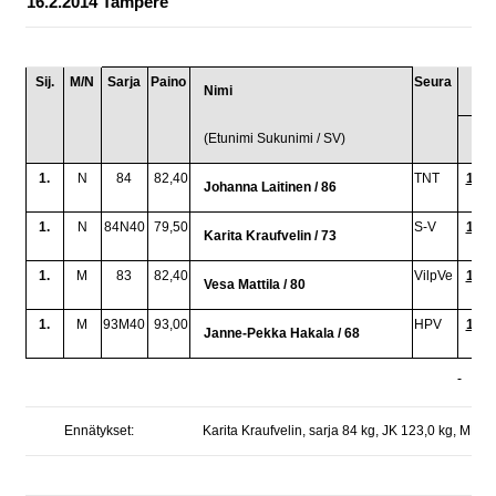
16.2.2014 Tampere
Sij.
M/N
Sarja
Paino
Seura
JA
Nimi
1.
(Etunimi Sukunimi / SV)
1.
N
84
82,40
TNT
105,
Johanna Laitinen / 86
1.
N
84N40
79,50
S-V
100,
Karita Kraufvelin / 73
1.
M
83
82,40
VilpVe
190,
Vesa Mattila / 80
1.
M
93M40
93,00
HPV
150,
Janne-Pekka Hakala / 68
Ennätykset:
Karita Kraufvelin, sarja 84 kg, JK 123,0 kg, MN 