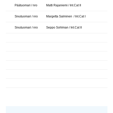
Päätuomari / nro
Matti Rajaniemi / Int.Cat II
Sivutuomari / nro
Margetta Salminen / Int.Cat I
Sivutuomari / nro
Seppo Sohlman / Int.Cat II