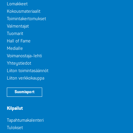
Lomakkeet
Kokousmateriaalit
Toimintakertomukset
Valmentajat
Tuomarit
Hall of Fame
Medialle
Voimanostaja-lehti
Yhteystiedot
Liiton toimintasäännöt
Liiton verkkokauppa
Suomisport
Kilpailut
Tapahtumakalenteri
Tulokset