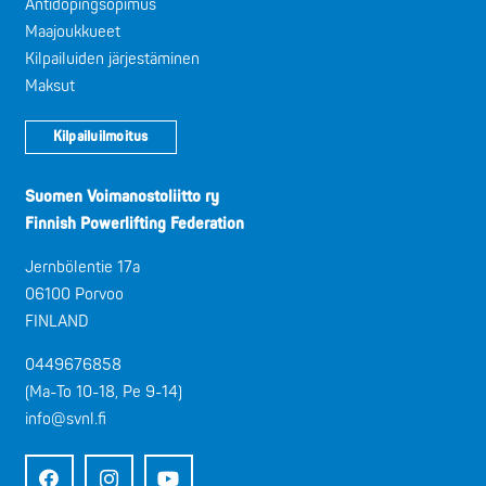
Antidopingsopimus
Maajoukkueet
Kilpailuiden järjestäminen
Maksut
Kilpailuilmoitus
Suomen Voimanostoliitto ry
Finnish Powerlifting Federation
Jernbölentie 17a
06100 Porvoo
FINLAND
0449676858
(Ma-To 10-18, Pe 9-14)
info@svnl.fi