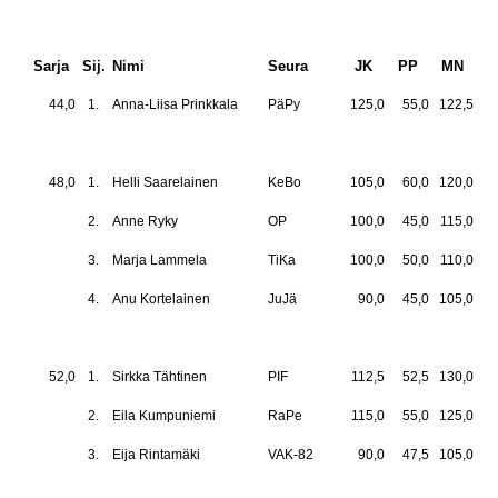
Sarja
Sij.
Nimi
Seura
JK
PP
MN
Y
44,0
1.
Anna-Liisa Prinkkala
PäPy
125,0
55,0
122,5
30
48,0
1.
Helli Saarelainen
KeBo
105,0
60,0
120,0
28
2.
Anne Ryky
OP
100,0
45,0
115,0
26
3.
Marja Lammela
TiKa
100,0
50,0
110,0
26
4.
Anu Kortelainen
JuJä
90,0
45,0
105,0
24
52,0
1.
Sirkka Tähtinen
PIF
112,5
52,5
130,0
29
2.
Eila Kumpuniemi
RaPe
115,0
55,0
125,0
29
3.
Eija Rintamäki
VAK-82
90,0
47,5
105,0
24