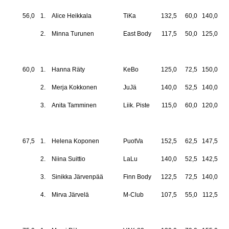
56,0
1.
Alice Heikkala
TiKa
132,5
60,0
140,0
33
2.
Minna Turunen
East Body
117,5
50,0
125,0
29
60,0
1.
Hanna Räty
KeBo
125,0
72,5
150,0
34
2.
Merja Kokkonen
JuJä
140,0
52,5
140,0
33
3.
Anita Tamminen
Liik. Piste
115,0
60,0
120,0
29
67,5
1.
Helena Koponen
PuotVa
152,5
62,5
147,5
36
2.
Niina Suittio
LaLu
140,0
52,5
142,5
33
3.
Sinikka Järvenpää
Finn Body
122,5
72,5
140,0
33
4.
Mirva Järvelä
M-Club
107,5
55,0
112,5
27