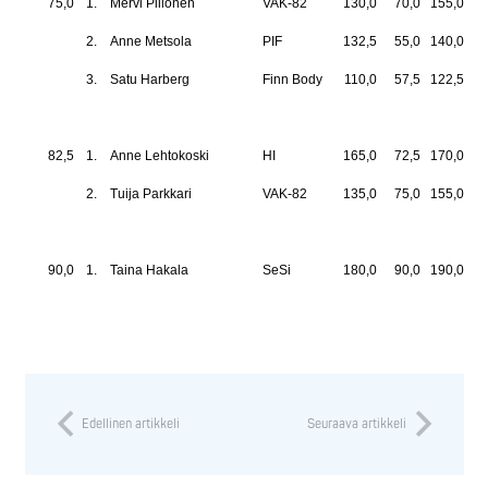
75,0
1.
Mervi Piilonen
VAK-82
130,0
70,0
155,0
35
2.
Anne Metsola
PIF
132,5
55,0
140,0
32
3.
Satu Harberg
Finn Body
110,0
57,5
122,5
29
82,5
1.
Anne Lehtokoski
HI
165,0
72,5
170,0
40
2.
Tuija Parkkari
VAK-82
135,0
75,0
155,0
36
90,0
1.
Taina Hakala
SeSi
180,0
90,0
190,0
46
Edellinen artikkeli
Seuraava artikkeli