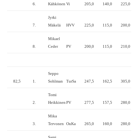
6.
Kähkönen
Vi
205,0
140,0
225,0
Jyrki
7.
Mäkelä
HVV
225,0
115,0
200,0
Mikael
8.
Ceder
PV
200,0
115,0
210,0
Seppo
82,5
1.
Sohlman
TurSa
247,5
162,5
305,0
Tomi
2.
Heikkinen
PV
277,5
157,5
280,0
Mika
3.
Tervonen
OuKa
265,0
160,0
280,0
Sami