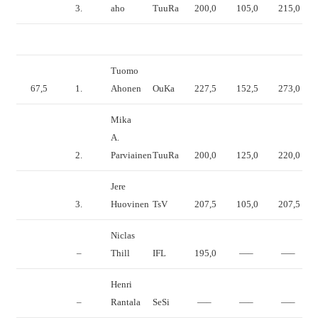
3.
aho
TuuRa
200,0
105,0
215,0
Tuomo
67,5
1.
Ahonen
OuKa
227,5
152,5
273,0
Mika
A.
2.
Parviainen
TuuRa
200,0
125,0
220,0
Jere
3.
Huovinen
TsV
207,5
105,0
207,5
Niclas
–
Thill
IFL
195,0
—–
—–
Henri
–
Rantala
SeSi
—–
—–
—–