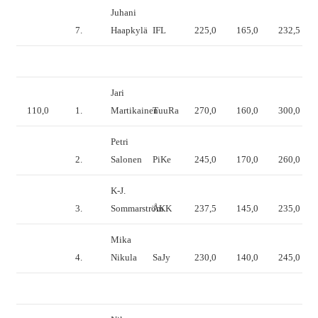
Juhani
7.
Haapkylä
IFL
225,0
165,0
232,5
Jari
110,0
1.
Martikainen
TuuRa
270,0
160,0
300,0
Petri
2.
Salonen
PiKe
245,0
170,0
260,0
K-J.
3.
Sommarström
ÅKK
237,5
145,0
235,0
Mika
4.
Nikula
SaJy
230,0
140,0
245,0