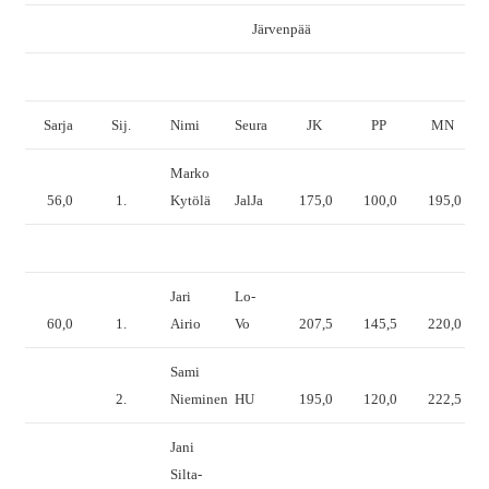
Järvenpää
Sarja
Sij.
Nimi
Seura
JK
PP
MN
Marko
56,0
1.
Kytölä
JalJa
175,0
100,0
195,0
Jari
Lo-
60,0
1.
Airio
Vo
207,5
145,5
220,0
Sami
2.
Nieminen
HU
195,0
120,0
222,5
Jani
Silta-