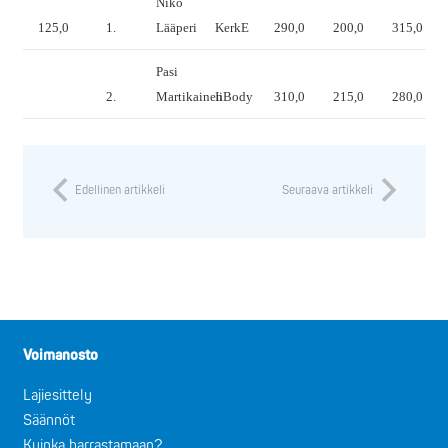
Niko
125,0
1.
Lääperi
KerkE
290,0
200,0
315,0
Pasi
2.
Martikainen
IiBody
310,0
215,0
280,0
Edellinen artikkeli
Seuraava artikkeli
Voimanosto
Lajiesittely
Säännöt
Kuinka harrastamaan?