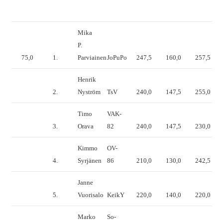
Mika
P.
75,0
1.
Parviainen
JoPuPo
247,5
160,0
257,5
Henrik
2.
Nyström
TsV
240,0
147,5
255,0
Timo
VAK-
3.
Orava
82
240,0
147,5
230,0
Kimmo
OV-
4.
Syrjänen
86
210,0
130,0
242,5
Janne
5.
Vuorisalo
KeikY
220,0
140,0
220,0
Marko
So-