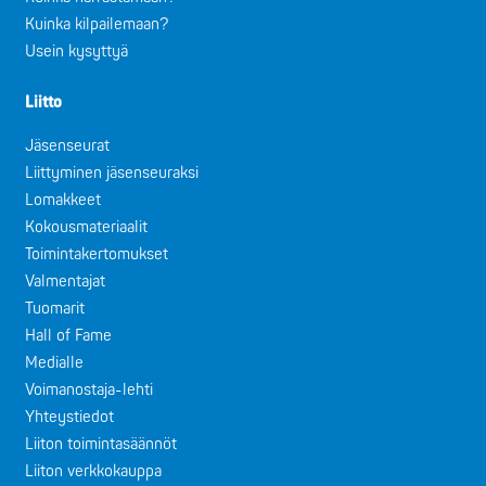
Kuinka kilpailemaan?
Usein kysyttyä
Liitto
Jäsenseurat
Liittyminen jäsenseuraksi
Lomakkeet
Kokousmateriaalit
Toimintakertomukset
Valmentajat
Tuomarit
Hall of Fame
Medialle
Voimanostaja-lehti
Yhteystiedot
Liiton toimintasäännöt
Liiton verkkokauppa