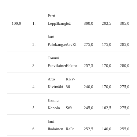
Petri
100,0
1.
Leppäkangas
HU
300,0
202,5
305,0
Jani
2.
Palokangas
AavKi
275,0
175,0
285,0
Tommi
3.
Paavilainen
Hektor
257,5
170,0
280,0
Arto
RKV-
4.
Kivimäki
86
240,0
170,0
275,0
Hannu
5.
Kopola
SiSi
245,0
162,5
275,0
Jani
6.
Ihalainen
RaPe
252,5
140,0
255,0