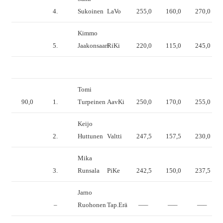
4.
Sukoinen
LaVo
255,0
160,0
270,0
Kimmo
5.
Jaakonsaari
RiKi
220,0
115,0
245,0
Tomi
90,0
1.
Turpeinen
AavKi
250,0
170,0
255,0
Keijo
2.
Huttunen
Valtti
247,5
157,5
230,0
Mika
3.
Runsala
PiKe
242,5
150,0
237,5
Jarno
–
Ruohonen
Tap.Erä
—–
—–
—–