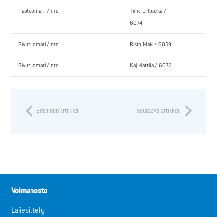
Päätuomari / nro
Timo Lillbacka /
6074
Sivutuomari / nro
Risto Mäki / 6059
Sivutuomari / nro
Kaj Mattila / 6072
Edellinen artikkeli
Seuraava artikkeli
Voimanosto
Lajiesittely