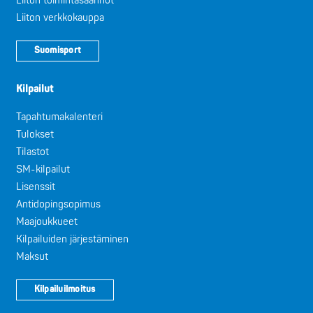
Liiton toimintasäännöt
Liiton verkkokauppa
Suomisport
Kilpailut
Tapahtumakalenteri
Tulokset
Tilastot
SM-kilpailut
Lisenssit
Antidopingsopimus
Maajoukkueet
Kilpailuiden järjestäminen
Maksut
Kilpailuilmoitus