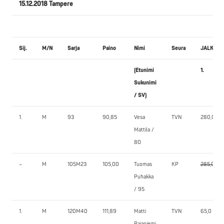
15.12.2018 Tampere
Sij.
M/N
Sarja
Paino
Nimi
Seura
JALKAK
(Etunimi
1.
Sukunimi
/ SV)
1.
M
93
90,85
Vesa
TVN
280,0
Mattila /
80
–
M
105M23
105,00
Tuomas
KP
285,0
Puhakka
/ 95
1.
M
120M40
111,89
Matti
TVN
65,0
Rajaniemi