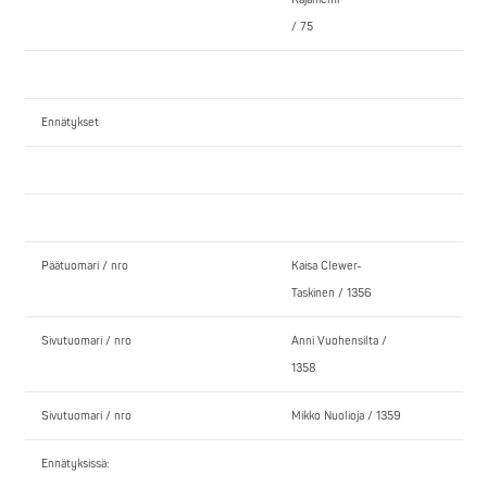
/ 75
Ennätykset
Päätuomari / nro
Kaisa Clewer-
Taskinen / 1356
Sivutuomari / nro
Anni Vuohensilta /
1358
Sivutuomari / nro
Mikko Nuolioja / 1359
Ennätyksissä: