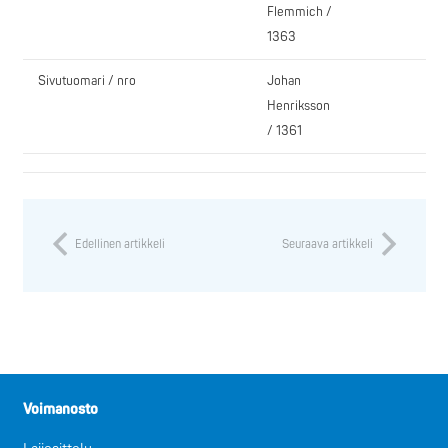
Flemmich /
1363
Sivutuomari / nro
Johan
Henriksson
/ 1361
Edellinen artikkeli
Seuraava artikkeli
Voimanosto