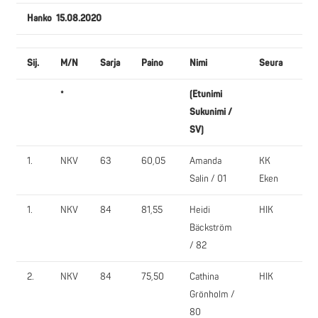
Hanko 15.08.2020
Sij.
M/N
Sarja
Paino
Nimi
Seura
JA
*
(Etunimi
1.
Sukunimi /
SV)
1.
NKV
63
60,05
Amanda
KK
35,
Salin / 01
Eken
1.
NKV
84
81,55
Heidi
HIK
140
Bäckström
/ 82
2.
NKV
84
75,50
Cathina
HIK
120
Grönholm /
80