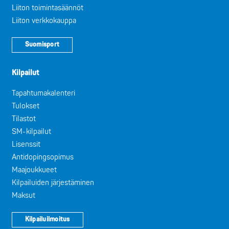
Liiton toimintasäännöt
Liiton verkkokauppa
Suomisport
Kilpailut
Tapahtumakalenteri
Tulokset
Tilastot
SM-kilpailut
Lisenssit
Antidopingsopimus
Maajoukkueet
Kilpailuiden järjestäminen
Maksut
Kilpailuilmoitus