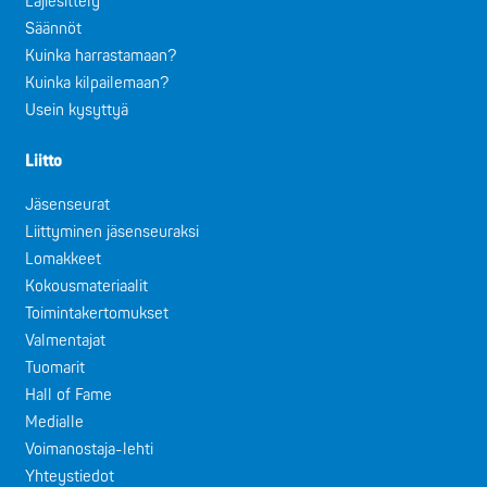
Lajiesittely
Säännöt
Kuinka harrastamaan?
Kuinka kilpailemaan?
Usein kysyttyä
Liitto
Jäsenseurat
Liittyminen jäsenseuraksi
Lomakkeet
Kokousmateriaalit
Toimintakertomukset
Valmentajat
Tuomarit
Hall of Fame
Medialle
Voimanostaja-lehti
Yhteystiedot