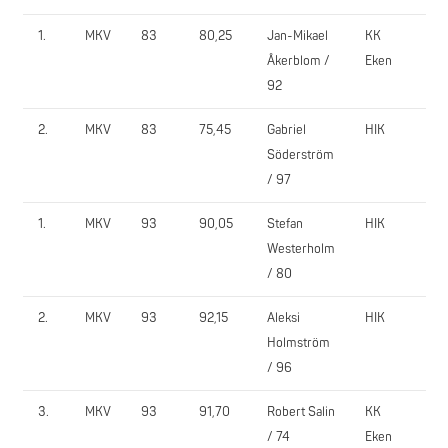
1.
MKV
83
80,25
Jan-Mikael
KK
175
Åkerblom /
Eken
92
2.
MKV
83
75,45
Gabriel
HIK
130
Söderström
/ 97
1.
MKV
93
90,05
Stefan
HIK
140
Westerholm
/ 80
2.
MKV
93
92,15
Aleksi
HIK
165
Holmström
/ 96
3.
MKV
93
91,70
Robert Salin
KK
160
/ 74
Eken