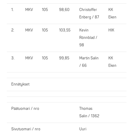
1.
MKV
105
98,60
Christoffer
KK
190
Enberg / 87
Eken
2.
MKV
105
103,55
Kevin
HIK
180
Rönnblad /
98
3.
MKV
105
99,85
Martin Salin
KK
80,
/ 66
Eken
Ennätykset
Päätuomari / nro
Thomas
Salin / 1362
Sivutuomari / nro
Uuri