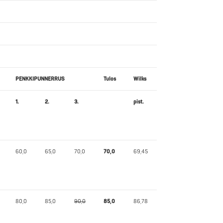
PENKKIPUNNERRUS
Tulos
Wilks
1.
2.
3.
pist.
60,0
65,0
70,0
70,0
69,45
80,0
85,0
90,0
85,0
86,78