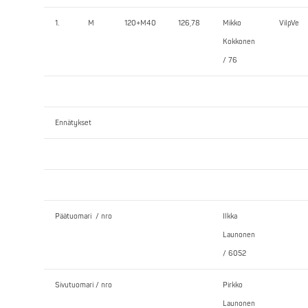
1.
M
120+M40
126,78
Mikko
VilpVe
Kokkonen
/ 76
Ennätykset
Päätuomari / nro
Ilkka
Launonen
/ 6052
Sivutuomari / nro
Pirkko
Launonen