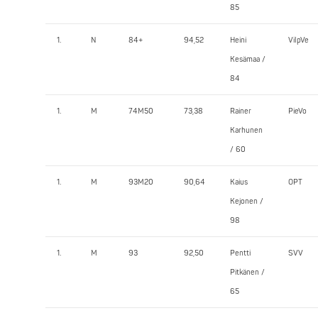
85
1.
N
84+
94,52
Heini
VilpVe
Kesämaa /
84
1.
M
74M50
73,38
Rainer
PieVo
Karhunen
/ 60
1.
M
93M20
90,64
Kaius
OPT
Kejonen /
98
1.
M
93
92,50
Pentti
SVV
Pitkänen /
65