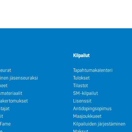
Kilpailut
eurat
Tapahtumakalenteri
minen jäsenseuraksi
Tulokset
keet
Tilastot
materiaalit
SM-kilpailut
takertomukset
Lisenssit
tajat
Antidopingsopimus
it
Maajoukkueet
f Fame
Kilpailuiden järjestäminen
le
Maksut