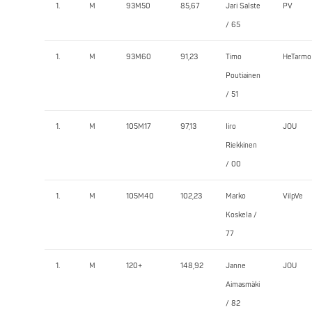
1.
M
93M50
85,67
Jari Salste
PV
/ 65
1.
M
93M60
91,23
Timo
HeTarmo
Poutiainen
/ 51
1.
M
105M17
97,13
Iiro
JOU
Riekkinen
/ 00
1.
M
105M40
102,23
Marko
VilpVe
Koskela /
77
1.
M
120+
148,92
Janne
JOU
Aimasmäki
/ 82