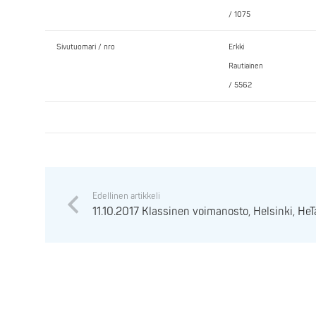
/ 1075
Sivutuomari / nro
Erkki
Rautiainen
/ 5562
Edellinen artikkeli
11.10.2017 Klassinen voimanosto, Helsinki, He