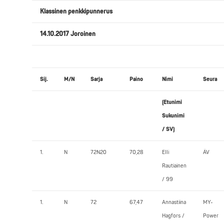
Klassinen penkkipunnerus
14.10.2017 Joroinen
Sij.
M/N
Sarja
Paino
Nimi
Seura
(Etunimi
Sukunimi
/ SV)
1.
N
72N20
70,28
Elli
ÄV
Rautiainen
/ 99
1.
N
72
67,47
Annastiina
MY-
Hagfors /
Power