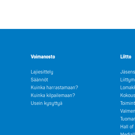
Voimanosto
Liitto
Lajiesittely
Jäsens
Säännöt
Liitty
Kuinka harrastamaan?
Lomak
Kuinka kilpailemaan?
Kokous
Usein kysyttyä
Toimin
Valmen
Tuomar
Hall o
Medial