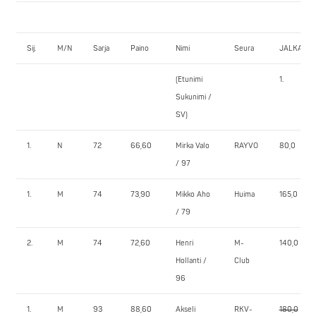
Sij.
M/N
Sarja
Paino
Nimi
Seura
JALKAKY
(Etunimi
1.
Sukunimi /
SV)
1.
N
72
66,60
Mirka Valo
RAYVO
80,0
/ 97
1.
M
74
73,90
Mikko Aho
Huima
165,0
/ 79
2.
M
74
72,60
Henri
M-
140,0
Hollanti /
Club
96
1.
M
93
88,60
Akseli
RKV-
180,0