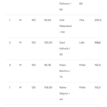
Pallonen /
86
95
1.
M
105
95,60
Ville
TiKa
200,0
Pikkarainen
/ 84
2.
M
105
100,00
Sauli
LaVo
175,0
Kallunki /
95
3.
M
105
96,30
Klaus
PaiVo
150,0
Renfors /
73
1.
M
120
108,80
Raimo
PaiVo
155,0
Sjögren /
44