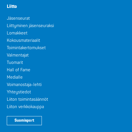
Liitto
Jäsenseurat
Liittyminen jäsenseuraksi
Lomakkeet
Kokousmateriaalit
Toimintakertomukset
Valmentajat
Tuomarit
Hall of Fame
Medialle
Voimanostaja-lehti
Yhteystiedot
Liiton toimintasäännöt
Liiton verkkokauppa
Suomisport