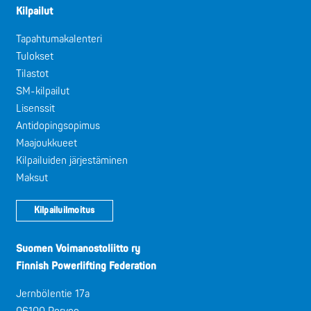
Kilpailut
Tapahtumakalenteri
Tulokset
Tilastot
SM-kilpailut
Lisenssit
Antidopingsopimus
Maajoukkueet
Kilpailuiden järjestäminen
Maksut
Kilpailuilmoitus
Suomen Voimanostoliitto ry
Finnish Powerlifting Federation
Jernbölentie 17a