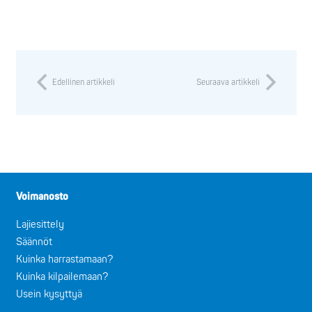
Edellinen artikkeli
Seuraava artikkeli
Voimanosto
Lajiesittely
Säännöt
Kuinka harrastamaan?
Kuinka kilpailemaan?
Usein kysyttyä