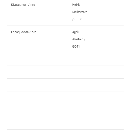
Sivutuomari / nro
Heikki
Malkavaara
/ 6050
Ennätyksissä / nro
Jyrki
Alastalo /
6041