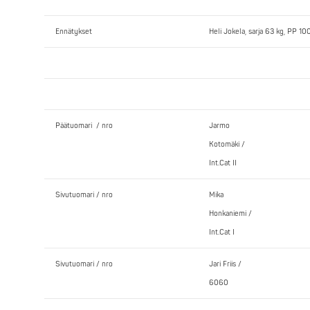
Ennätykset
Heli Jokela, sarja 63 kg, PP 1
Päätuomari / nro
Jarmo
Kotomäki /
Int.Cat II
Sivutuomari / nro
Mika
Honkaniemi /
Int.Cat I
Sivutuomari / nro
Jari Friis /
6060