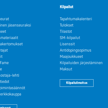
Kilpailut
eurat
Tapahtumakalenteri
minen jäsenseuraksi
Tulokset
keet
Tilastot
materiaalit
SM-kilpailut
takertomukset
Lisenssit
tajat
Antidopingsopimus
it
Maajoukkueet
f Fame
Kilpailuiden järjestäminen
le
Maksut
ostaja-lehti
tiedot
Kilpailuilmoitus
toimintasäännöt
 verkkokauppa
misport