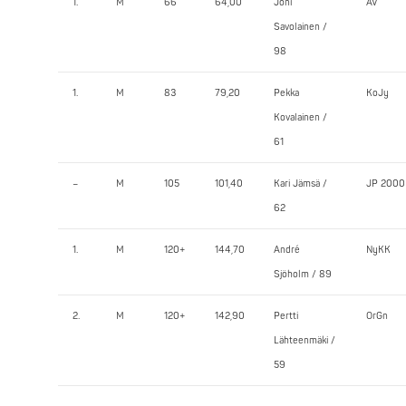
1.
M
66
64,00
Joni
ÄV
Savolainen /
98
1.
M
83
79,20
Pekka
KoJy
Kovalainen /
61
–
M
105
101,40
Kari Jämsä /
JP 2000
62
1.
M
120+
144,70
André
NyKK
Sjöholm / 89
2.
M
120+
142,90
Pertti
OrGn
Lähteenmäki /
59