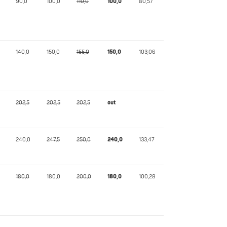
90,0
100,0
110,0
100,0
80,57
140,0
150,0
155,0
150,0
103,06
202,5
202,5
202,5
out
240,0
247,5
250,0
240,0
133,47
180,0
180,0
200,0
180,0
100,28