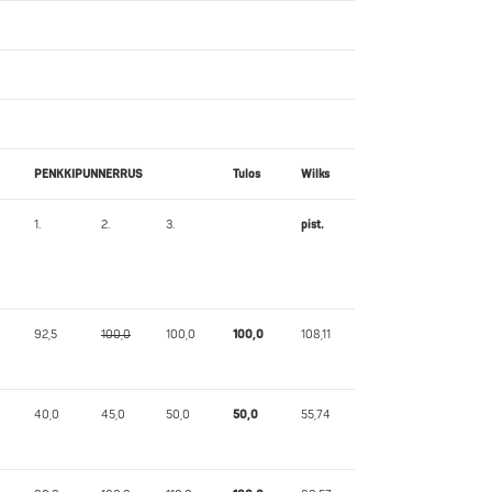
PENKKIPUNNERRUS
Tulos
Wilks
1.
2.
3.
pist.
92,5
100,0
100,0
100,0
108,11
40,0
45,0
50,0
50,0
55,74