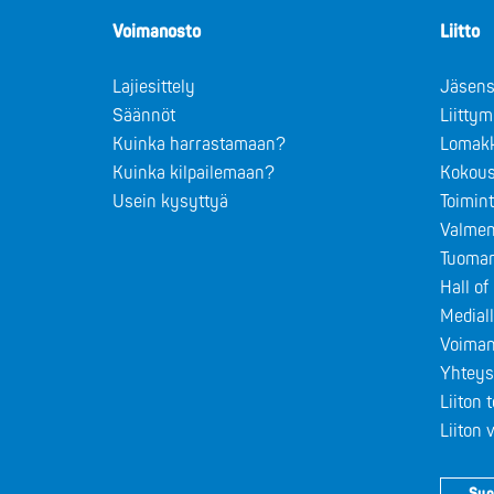
Voimanosto
Liitto
Lajiesittely
Jäsens
Säännöt
Liitty
Kuinka harrastamaan?
Lomak
Kuinka kilpailemaan?
Kokous
Usein kysyttyä
Toimin
Valmen
Tuomar
Hall o
Medial
Voiman
Yhteys
Liiton 
Liiton
Suo