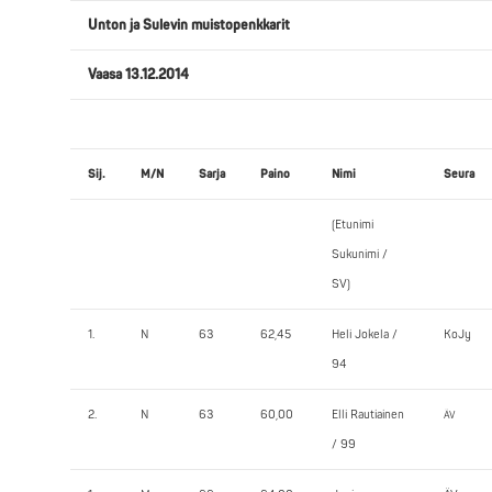
Unton ja Sulevin muistopenkkarit
Vaasa 13.12.2014
Sij.
M/N
Sarja
Paino
Nimi
Seura
(Etunimi
Sukunimi /
SV)
1.
N
63
62,45
Heli Jokela /
KoJy
94
2.
N
63
60,00
Elli Rautiainen
ÄV
/ 99