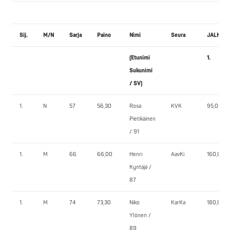
Sij.
M/N
Sarja
Paino
Nimi
Seura
JALKAK
(Etunimi
1.
Sukunimi
/ SV)
1.
N
57
56,30
Rosa
KVK
95,0
Pietikäinen
/ 91
1.
M
66
66,00
Henri
AavKi
160,0
Kyntäjä /
87
1.
M
74
73,30
Niko
KarKa
180,0
Ylönen /
89