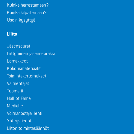
Kuinka harrastamaan?
Kuinka kilpailemaan?
Usein kysyttyä
Liitto
Jäsenseurat
Liittyminen jäsenseuraksi
Lomakkeet
Kokousmateriaalit
Toimintakertomukset
Valmentajat
Tuomarit
Hall of Fame
Medialle
Voimanostaja-lehti
Yhteystiedot
Liiton toimintasäännöt