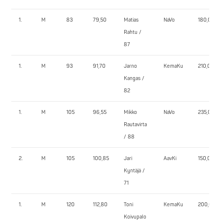
1.
M
83
79,50
Matias
NaVo
180,0
Rahtu /
87
1.
M
93
91,70
Jarno
KemaKu
210,0
Kangas /
82
1.
M
105
96,55
Mikko
NaVo
235,0
Rautavirta
/ 88
2.
M
105
100,85
Jari
AavKi
150,0
Kyntäjä /
71
1.
M
120
112,80
Toni
KemaKu
200,0
Koivupalo