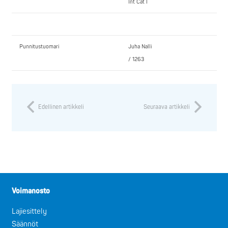
Int Cat I
Punnitustuomari
Juha Nalli
/ 1263
Edellinen artikkeli
Seuraava artikkeli
Voimanosto
Lajiesittely
Säännöt