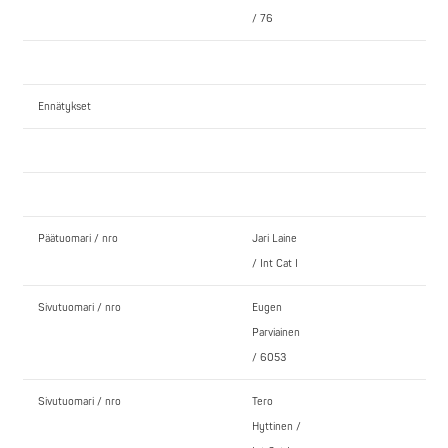
/ 76
Ennätykset
Päätuomari / nro
Jari Laine
/ Int Cat I
Sivutuomari / nro
Eugen
Parviainen
/ 6053
Sivutuomari / nro
Tero
Hyttinen /