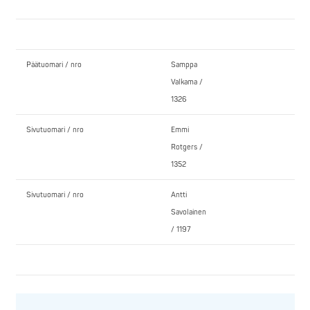
Päätuomari / nro
Samppa
Valkama /
1326
Sivutuomari / nro
Emmi
Rotgers /
1352
Sivutuomari / nro
Antti
Savolainen
/ 1197