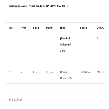
Ruskeasuon Urheiluhalli 12.12.2019 klo 18.00
Sij.
M/N
Sarja
Paino
Nimi
Seura
JALKAKY
(Etunimi
1.
Sukunimi
/ SV)
1.
M
105
96,25
Heikki
HeTarmo
190,0
Ollila / 85
Ennätykset