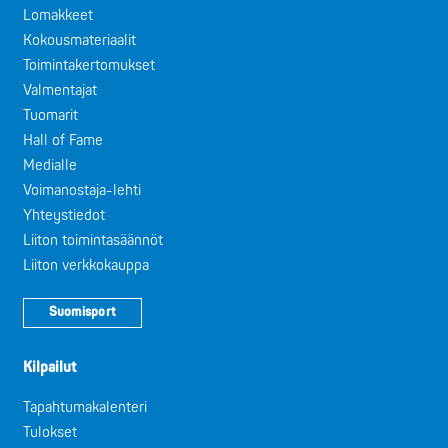
Lomakkeet
Kokousmateriaalit
Toimintakertomukset
Valmentajat
Tuomarit
Hall of Fame
Medialle
Voimanostaja-lehti
Yhteystiedot
Liiton toimintasäännöt
Liiton verkkokauppa
Suomisport
Kilpailut
Tapahtumakalenteri
Tulokset