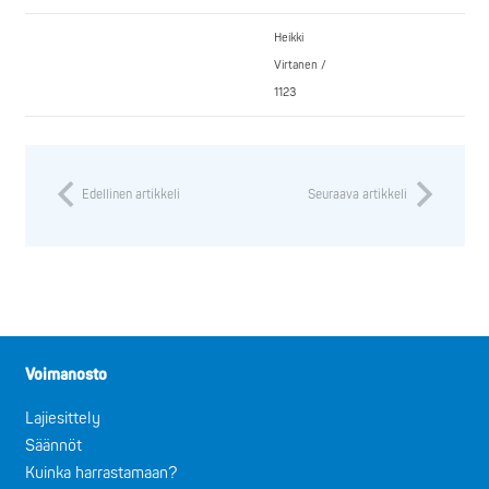
Heikki
Virtanen /
1123
Edellinen artikkeli
Seuraava artikkeli
Voimanosto
Lajiesittely
Säännöt
Kuinka harrastamaan?