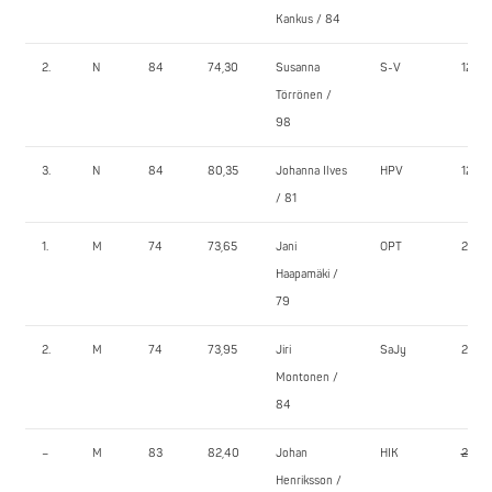
Kankus / 84
2.
N
84
74,30
Susanna
S-V
125,0
Törrönen /
98
3.
N
84
80,35
Johanna Ilves
HPV
120,0
/ 81
1.
M
74
73,65
Jani
OPT
205,0
Haapamäki /
79
2.
M
74
73,95
Jiri
SaJy
210,0
Montonen /
84
–
M
83
82,40
Johan
HIK
240,
Henriksson /