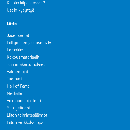
Kuinka kilpailemaan?
Usein kysyttyä
Liitto
Jäsenseurat
Liittyminen jäsenseuraksi
Lomakkeet
Kokousmateriaalit
Toimintakertomukset
Valmentajat
Tuomarit
Hall of Fame
Medialle
Voimanostaja-lehti
Yhteystiedot
Liiton toimintasäännöt
Liiton verkkokauppa