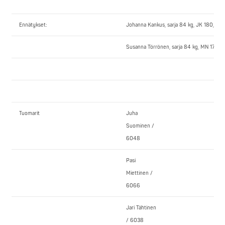
Ennätykset:
Johanna Kankus, sarja 84 kg, JK 180,5 kg 
Susanna Törrönen, sarja 84 kg, MN 175,0 
Tuomarit
Juha
Suominen /
6048
Pasi
Miettinen /
6066
Jari Tähtinen
/ 6038