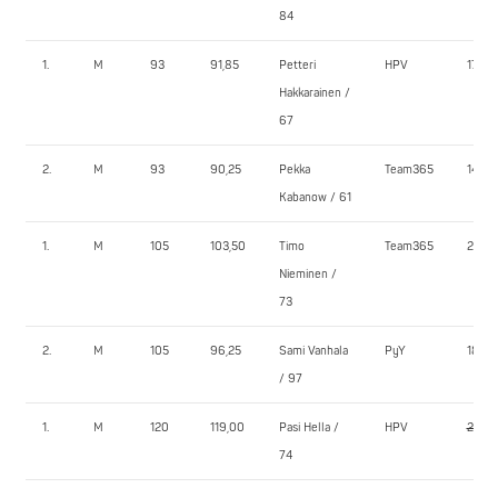
84
1.
M
93
91,85
Petteri
HPV
170,0
Hakkarainen /
67
2.
M
93
90,25
Pekka
Team365
145,0
Kabanow / 61
1.
M
105
103,50
Timo
Team365
205,0
Nieminen /
73
2.
M
105
96,25
Sami Vanhala
PyY
182,5
/ 97
1.
M
120
119,00
Pasi Hella /
HPV
245,0
74