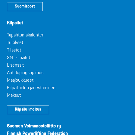
Suomisport
Kilpailut
Tapahtumakalenteri
Tulokset
Tilastot
SM-kilpailut
Lisenssit
Antidopingsopimus
Maajoukkueet
Kilpailuiden järjestäminen
Maksut
Kilpailuilmoitus
Suomen Voimanostoliitto ry
Finnish Powerlifting Federation