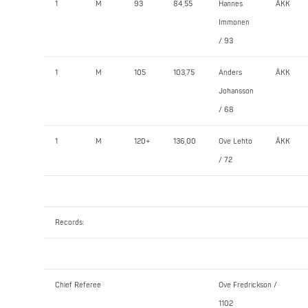
1
M
93
84,55
Hannes
ÅKK
Immonen
/ 93
1
M
105
103,75
Anders
ÅKK
Johansson
/ 68
1
M
120+
136,00
Ove Lehto
ÅKK
/ 72
Records:
Chief Referee
Ove Fredrickson /
1102