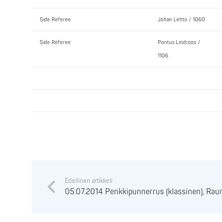
Side Referee
Johan Lehto / 1060
Side Referee
Pontus Lindroos /
1106
Edellinen artikkeli
05.07.2014 Penkkipunnerrus (klassinen), Ra