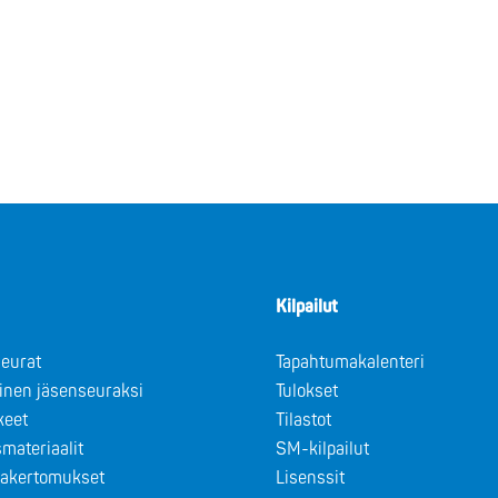
Kilpailut
eurat
Tapahtumakalenteri
minen jäsenseuraksi
Tulokset
keet
Tilastot
materiaalit
SM-kilpailut
takertomukset
Lisenssit