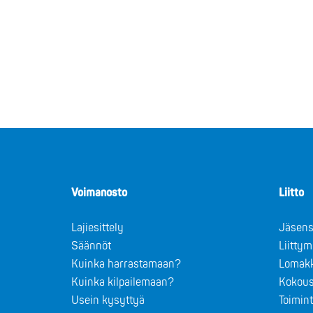
Voimanosto
Liitto
Lajiesittely
Jäsens
Säännöt
Liitty
Kuinka harrastamaan?
Lomak
Kuinka kilpailemaan?
Kokous
Usein kysyttyä
Toimin