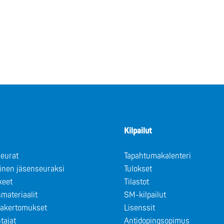
Kilpailut
eurat
Tapahtumakalenteri
minen jäsenseuraksi
Tulokset
keet
Tilastot
materiaalit
SM-kilpailut
takertomukset
Lisenssit
tajat
Antidopingsopimus