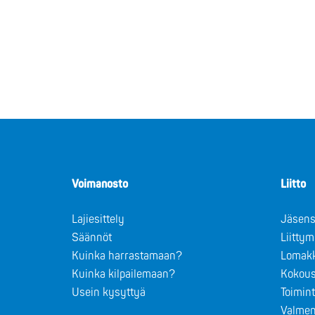
Voimanosto
Liitto
Lajiesittely
Jäsens
Säännöt
Liitty
Kuinka harrastamaan?
Lomak
Kuinka kilpailemaan?
Kokous
Usein kysyttyä
Toimin
Valmen