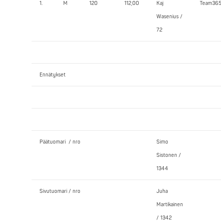
1.
M
120
112,00
Kaj
Team36
Wasenius /
72
Ennätykset
Päätuomari / nro
Simo
Sistonen /
1344
Sivutuomari / nro
Juha
Martikainen
/ 1342