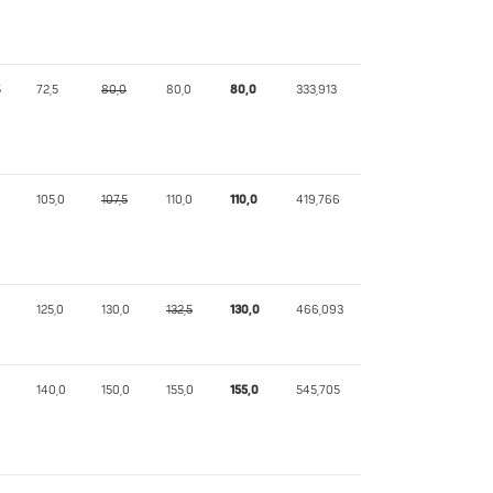
5
72,5
80,0
80,0
80,0
333,913
105,0
107,5
110,0
110,0
419,766
125,0
130,0
132,5
130,0
466,093
140,0
150,0
155,0
155,0
545,705