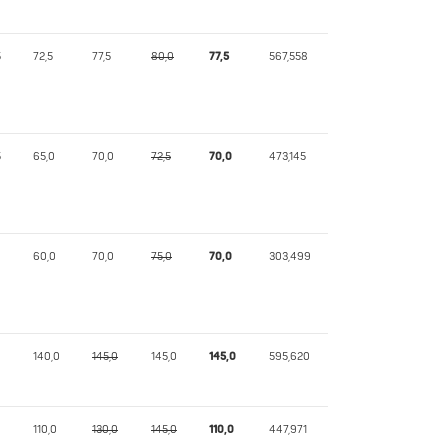
5
72,5
77,5
80,0
77,5
567,558
5
65,0
70,0
72,5
70,0
473,145
60,0
70,0
75,0
70,0
303,499
140,0
145,0
145,0
145,0
595,620
110,0
130,0
145,0
110,0
447,971