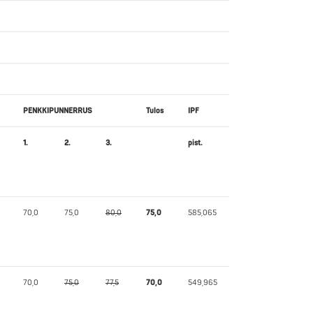
PENKKIPUNNERRUS
Tulos
IPF
1.
2.
3.
pist.
70,0
75,0
80,0
75,0
585,065
70,0
75,0
77,5
70,0
549,965