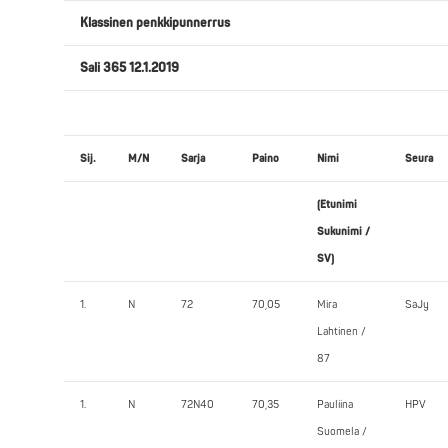
Klassinen penkkipunnerrus
Sali 365 12.1.2019
Sij.
M/N
Sarja
Paino
Nimi
Seura
(Etunimi
Sukunimi /
SV)
1.
N
72
70,05
Mira
SaJy
Lahtinen /
87
1.
N
72N40
70,35
Pauliina
HPV
Suomela /