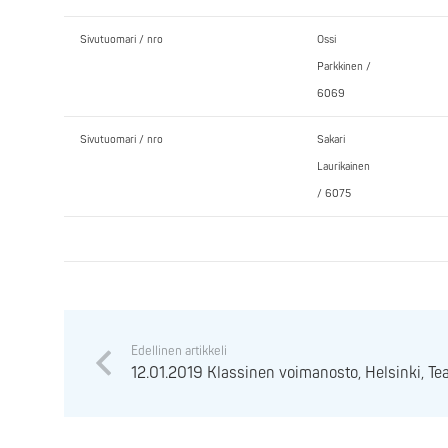
Sivutuomari / nro
Ossi
Parkkinen /
6069
Sivutuomari / nro
Sakari
Laurikainen
/ 6075
Edellinen artikkeli
12.01.2019 Klassinen voimanosto, Helsinki, T