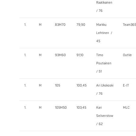
Raatikainen
/ 76
1.
M
83M70
79,90
Markku
Team36
Lehtinen /
45
1.
M
93M60
91,10
Timo
OutVe
Poutiainen
/ 51
1.
M
105
100,45
Ari Ukskoski
E-IT
/ 76
1.
M
105M50
103,45
Kari
MLC
Seliverstow
/ 62