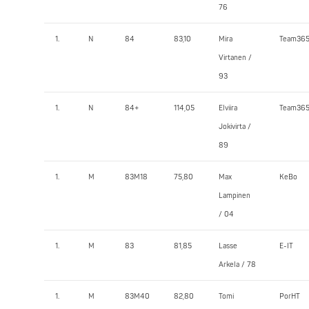
76
1.
N
84
83,10
Mira
Team36
Virtanen /
93
1.
N
84+
114,05
Elviira
Team36
Jokivirta /
89
1.
M
83M18
75,80
Max
KeBo
Lampinen
/ 04
1.
M
83
81,85
Lasse
E-IT
Arkela / 78
1.
M
83M40
82,80
Tomi
PorHT