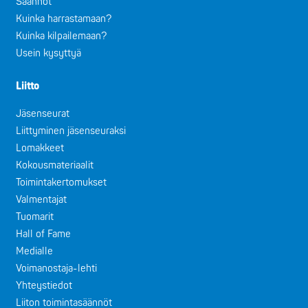
Säännöt
Kuinka harrastamaan?
Kuinka kilpailemaan?
Usein kysyttyä
Liitto
Jäsenseurat
Liittyminen jäsenseuraksi
Lomakkeet
Kokousmateriaalit
Toimintakertomukset
Valmentajat
Tuomarit
Hall of Fame
Medialle
Voimanostaja-lehti
Yhteystiedot
Liiton toimintasäännöt