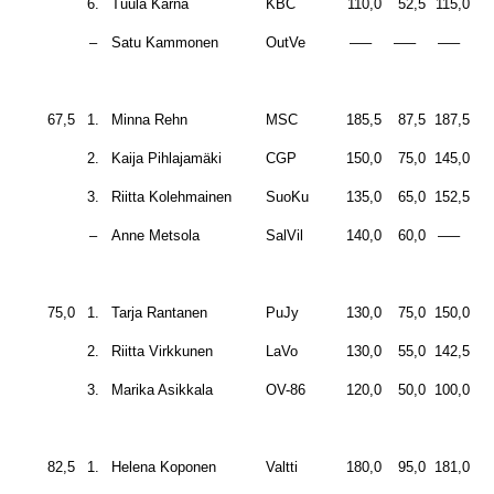
6.
Tuula Kärnä
KBC
110,0
52,5
115,0
27
–
Satu Kammonen
OutVe
—–
—–
—–
d
67,5
1.
Minna Rehn
MSC
185,5
87,5
187,5
46
2.
Kaija Pihlajamäki
CGP
150,0
75,0
145,0
37
3.
Riitta Kolehmainen
SuoKu
135,0
65,0
152,5
35
–
Anne Metsola
SalVil
140,0
60,0
—–
d
75,0
1.
Tarja Rantanen
PuJy
130,0
75,0
150,0
35
2.
Riitta Virkkunen
LaVo
130,0
55,0
142,5
32
3.
Marika Asikkala
OV-86
120,0
50,0
100,0
27
82,5
1.
Helena Koponen
Valtti
180,0
95,0
181,0
45