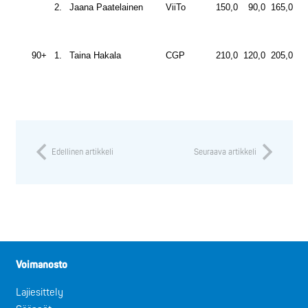
2.
Jaana Paatelainen
ViiTo
150,0
90,0
165,0
40
90+
1.
Taina Hakala
CGP
210,0
120,0
205,0
53
Edellinen artikkeli
Seuraava artikkeli
Voimanosto
Lajiesittely