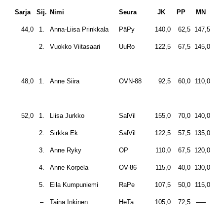
Sarja
Sij.
Nimi
Seura
JK
PP
MN
Y
44,0
1.
Anna-Liisa Prinkkala
PäPy
140,0
62,5
147,5
35
2.
Vuokko Viitasaari
UuRo
122,5
67,5
145,0
33
48,0
1.
Anne Siira
OVN-88
92,5
60,0
110,0
26
52,0
1.
Liisa Jurkko
SalVil
155,0
70,0
140,0
36
2.
Sirkka Ek
SalVil
122,5
57,5
135,0
31
3.
Anne Ryky
OP
110,0
67,5
120,0
29
4.
Anne Korpela
OV-86
115,0
40,0
130,0
28
5.
Eila Kumpuniemi
RaPe
107,5
50,0
115,0
27
–
Taina Inkinen
HeTa
105,0
72,5
—–
d