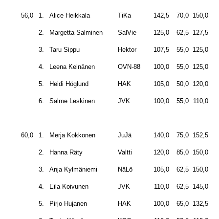
56,0
1.
Alice Heikkala
TiKa
142,5
70,0
150,0
36
2.
Margetta Salminen
SalVie
125,0
62,5
127,5
31
3.
Taru Sippu
Hektor
107,5
55,0
125,0
28
4.
Leena Keinänen
OVN-88
100,0
55,0
125,0
28
5.
Heidi Höglund
HAK
105,0
50,0
120,0
27
6.
Salme Leskinen
JVK
100,0
55,0
110,0
26
60,0
1.
Merja Kokkonen
JuJä
140,0
75,0
152,5
36
2.
Hanna Räty
Valtti
120,0
85,0
150,0
35
3.
Anja Kylmäniemi
NäLö
105,0
62,5
150,0
31
4.
Eila Koivunen
JVK
110,0
62,5
145,0
31
5.
Pirjo Hujanen
HAK
100,0
65,0
132,5
29