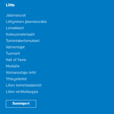
Liitto
Jäsenseurat
Liittyminen jäsenseuraksi
Lomakkeet
Kokousmateriaalit
Toimintakertomukset
Valmentajat
Tuomarit
Hall of Fame
Medialle
Voimanostaja-lehti
Yhteystiedot
Liiton toimintasäännöt
Liiton verkkokauppa
Suomisport