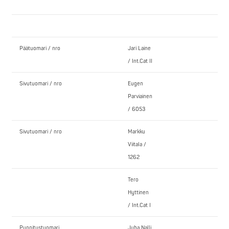
Päätuomari / nro
Jari Laine
/ Int.Cat II
Sivutuomari / nro
Eugen
Parviainen
/ 6053
Sivutuomari / nro
Markku
Viitala /
1262
Tero
Hyttinen
/ Int.Cat I
Punnitustuomari
Juha Nalli