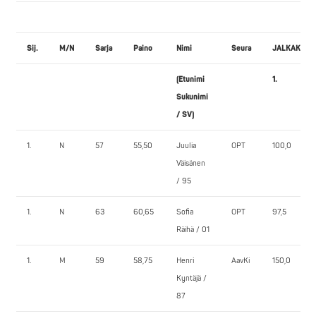
Sij.
M/N
Sarja
Paino
Nimi
Seura
JALKAKYYK
(Etunimi
1.
Sukunimi
/ SV)
1.
N
57
55,50
Juulia
OPT
100,0
Väisänen
/ 95
1.
N
63
60,65
Sofia
OPT
97,5
Räihä / 01
1.
M
59
58,75
Henri
AavKi
150,0
Kyntäjä /
87