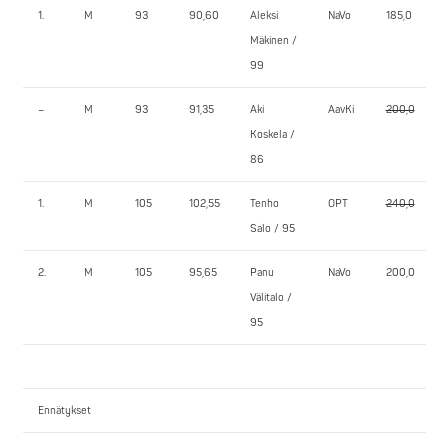
1.
M
93
90,60
Aleksi
NaVo
185,0
Mäkinen /
99
–
M
93
91,35
Aki
AavKi
200,0
Koskela /
86
1.
M
105
102,55
Tenho
OPT
240,0
Salo / 95
2.
M
105
95,65
Panu
NaVo
200,0
Välitalo /
95
Ennätykset