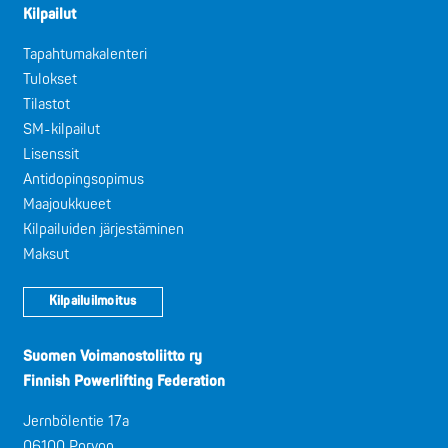
Kilpailut
Tapahtumakalenteri
Tulokset
Tilastot
SM-kilpailut
Lisenssit
Antidopingsopimus
Maajoukkueet
Kilpailuiden järjestäminen
Maksut
Kilpailuilmoitus
Suomen Voimanostoliitto ry
Finnish Powerlifting Federation
Jernbölentie 17a
06100 Porvoo