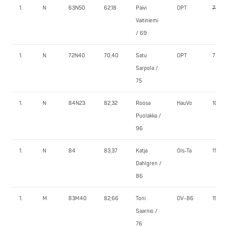
1.
N
63N50
62,18
Päivi
OPT
70,0
Vaitiniemi
/ 69
1.
N
72N40
70,40
Satu
OPT
75,0
Sarpola /
75
1.
N
84N23
82,32
Roosa
HauVo
107,5
Puolakka /
96
1.
N
84
83,37
Katja
Ols-Ta
115,0
Dahlgren /
86
1.
M
83M40
82,66
Toni
OV-86
192,5
Saarnio /
76