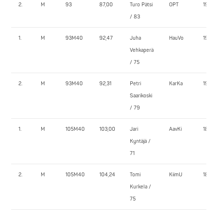
2.
M
93
87,00
Turo Pätsi
OPT
195,0
/ 83
1.
M
93M40
92,47
Juha
HauVo
190,0
Vehkaperä
/ 75
2.
M
93M40
92,31
Petri
KarKa
190,0
Saarikoski
/ 79
1.
M
105M40
103,00
Jari
AavKi
180,0
Kyntäjä /
71
2.
M
105M40
104,24
Tomi
KiimU
185,0
Kurkela /
75