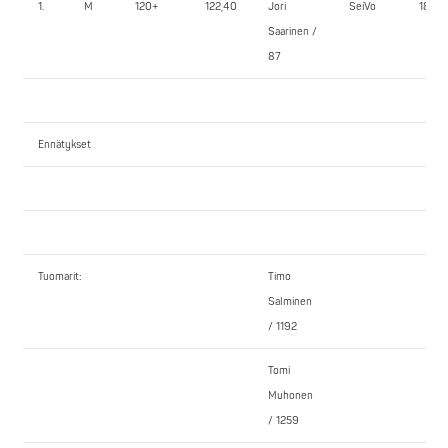
1.
M
120+
122,40
Jori
SeiVo
185,0
Saarinen /
87
Ennätykset
Tuomarit:
Timo
Salminen
/ 1192
Tomi
Muhonen
/ 1259