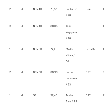
2.
M
83M40
78,52
Jouko Piri
KiimU
160,0
/ 76
3.
M
83M40
80,85
Toni
OPT
162,5
Väyrynen
/ 76
1.
M
83M60
74,18
Markku
KemaKu
135,0
Viitala /
54
2.
M
83M60
80,93
Jorma
OPT
80,0
Immonen
/ 53
1.
M
93
92,46
Tenho
OPT
225,0
Salo / 95