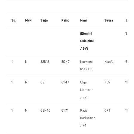
Sij.
M/N
Sarja
Paino
Nimi
Seura
JALK
(Etunimi
1.
Sukunimi
/ SV)
1.
N
52N18
50,47
Kurvinen
HauVo
60,0
Iida / 03
1.
N
63
61,47
Olga
KEV
110,0
Nieminen
/ 82
1.
N
63N40
61,71
Katja
OPT
110,0
Kärkkäinen
/ 74