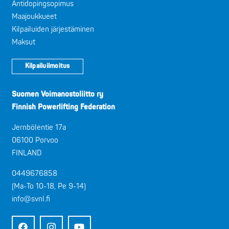
Antidopingsopimus
Maajoukkueet
Kilpailuiden järjestäminen
Maksut
Kilpailuilmoitus
Suomen Voimanostoliitto ry
Finnish Powerlifting Federation
Jernbölentie 17a
06100 Porvoo
FINLAND
0449676858
(Ma-To 10-18, Pe 9-14)
info@svnl.fi