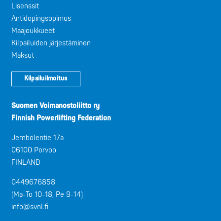
Lisenssit
Antidopingsopimus
Maajoukkueet
Kilpailuiden järjestäminen
Maksut
Kilpailuilmoitus
Suomen Voimanostoliitto ry
Finnish Powerlifting Federation
Jernbölentie 17a
06100 Porvoo
FINLAND
0449676858
(Ma-To 10-18, Pe 9-14)
info@svnl.fi