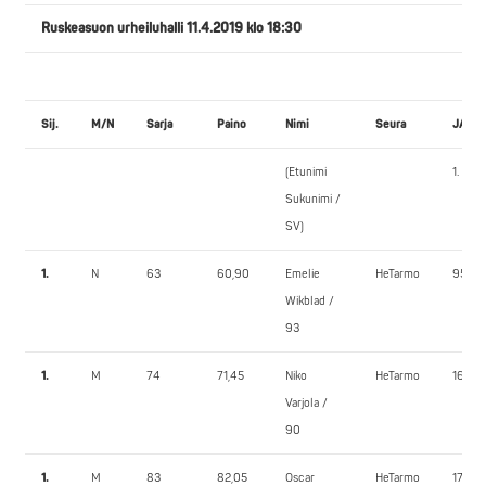
Ruskeasuon urheiluhalli 11.4.2019 klo 18:30
Sij.
M/N
Sarja
Paino
Nimi
Seura
JALK
(Etunimi
1.
Sukunimi /
SV)
1.
N
63
60,90
Emelie
HeTarmo
95,0
Wikblad /
93
1.
M
74
71,45
Niko
HeTarmo
160,0
Varjola /
90
1.
M
83
82,05
Oscar
HeTarmo
170,0