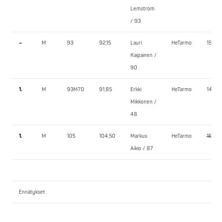
Lemström
/ 93
–
M
93
92,15
Lauri
HeTarmo
150,0
Kaipainen /
90
1.
M
93M70
91,85
Erkki
HeTarmo
140,0
Mikkonen /
48
1.
M
105
104,50
Markus
HeTarmo
160,0
Aikio / 87
Ennätykset