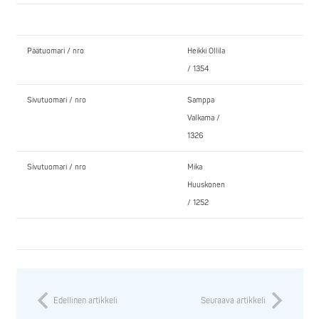
Päätuomari / nro
Heikki Ollila
/ 1354
Sivutuomari / nro
Samppa
Valkama /
1326
Sivutuomari / nro
Mika
Huuskonen
/ 1252
Edellinen artikkeli
Seuraava artikkeli