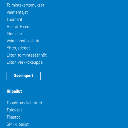
Toimintakertomukset
Valmentajat
Tuomarit
Hall of Fame
Medialle
Voimanostaja-lehti
Yhteystiedot
Liiton toimintasäännöt
Liiton verkkokauppa
Suomisport
Kilpailut
Tapahtumakalenteri
Tulokset
Tilastot
SM-kilpailut