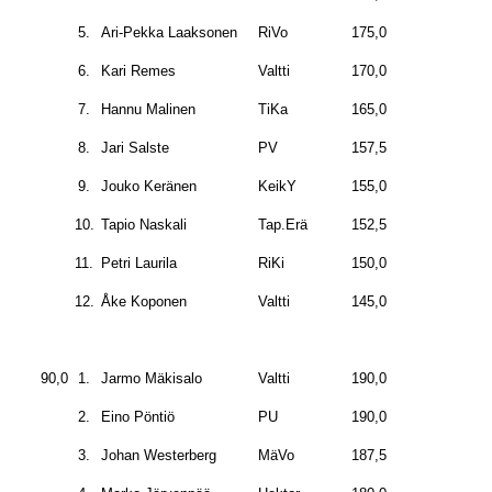
5.
Ari-Pekka Laaksonen
RiVo
175,0
6.
Kari Remes
Valtti
170,0
7.
Hannu Malinen
TiKa
165,0
8.
Jari Salste
PV
157,5
9.
Jouko Keränen
KeikY
155,0
10.
Tapio Naskali
Tap.Erä
152,5
11.
Petri Laurila
RiKi
150,0
12.
Åke Koponen
Valtti
145,0
90,0
1.
Jarmo Mäkisalo
Valtti
190,0
2.
Eino Pöntiö
PU
190,0
3.
Johan Westerberg
MäVo
187,5