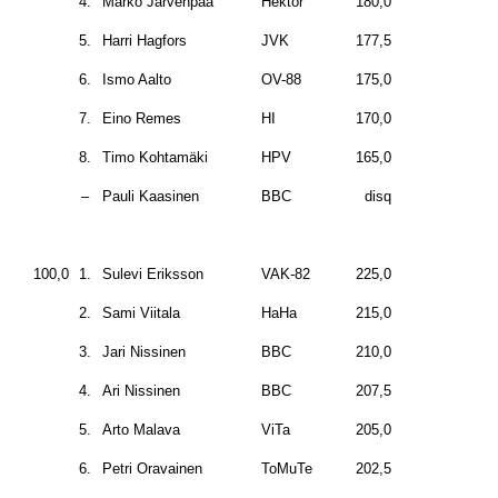
4.
Marko Järvenpää
Hektor
180,0
5.
Harri Hagfors
JVK
177,5
6.
Ismo Aalto
OV-88
175,0
7.
Eino Remes
HI
170,0
8.
Timo Kohtamäki
HPV
165,0
–
Pauli Kaasinen
BBC
disq
100,0
1.
Sulevi Eriksson
VAK-82
225,0
2.
Sami Viitala
HaHa
215,0
3.
Jari Nissinen
BBC
210,0
4.
Ari Nissinen
BBC
207,5
5.
Arto Malava
ViTa
205,0
6.
Petri Oravainen
ToMuTe
202,5