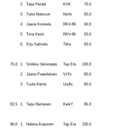
2.
Tarja Perälä
KVK
70,0
3.
Tutta Matsson
NoVo
65,0
4.
Jaana Koskela
RKV-86
60,0
5.
Tiina Kesti
RKV-86
55,0
6.
Erja Salmela
TiKa
50,0
75,0
1.
Sinikka Järvenpää
Tap.Erä
100,0
2.
Jaana Paatelainen
ViiTo
85,0
3.
Tuula Kärnä
UudIs
60,0
82,5
1.
Tarja Rantanen
KeikY
95,0
90,0
1.
Helena Koponen
Tap.Erä
100,0