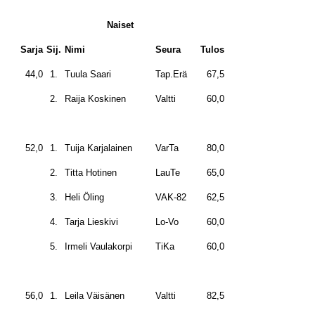
Naiset
Sarja
Sij.
Nimi
Seura
Tulos
44,0
1.
Tuula Saari
Tap.Erä
67,5
2.
Raija Koskinen
Valtti
60,0
52,0
1.
Tuija Karjalainen
VarTa
80,0
2.
Titta Hotinen
LauTe
65,0
3.
Heli Öling
VAK-82
62,5
4.
Tarja Lieskivi
Lo-Vo
60,0
5.
Irmeli Vaulakorpi
TiKa
60,0
56,0
1.
Leila Väisänen
Valtti
82,5