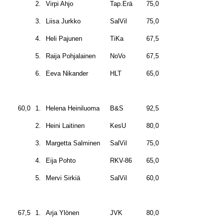
2.
Virpi Ahjo
Tap.Erä
75,0
3.
Liisa Jurkko
SalVil
75,0
4.
Heli Pajunen
TiKa
67,5
5.
Raija Pohjalainen
NoVo
67,5
6.
Eeva Nikander
HLT
65,0
60,0
1.
Helena Heiniluoma
B&S
92,5
2.
Heini Laitinen
KesU
80,0
3.
Margetta Salminen
SalVil
75,0
4.
Eija Pohto
RKV-86
65,0
5.
Mervi Sirkiä
SalVil
60,0
67,5
1.
Arja Ylönen
JVK
80,0