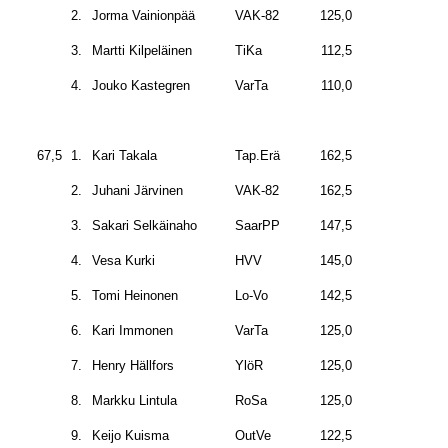
2.
Jorma Vainionpää
VAK-82
125,0
3.
Martti Kilpeläinen
TiKa
112,5
4.
Jouko Kastegren
VarTa
110,0
67,5
1.
Kari Takala
Tap.Erä
162,5
2.
Juhani Järvinen
VAK-82
162,5
3.
Sakari Selkäinaho
SaarPP
147,5
4.
Vesa Kurki
HVV
145,0
5.
Tomi Heinonen
Lo-Vo
142,5
6.
Kari Immonen
VarTa
125,0
7.
Henry Hällfors
YlöR
125,0
8.
Markku Lintula
RoSa
125,0
9.
Keijo Kuisma
OutVe
122,5