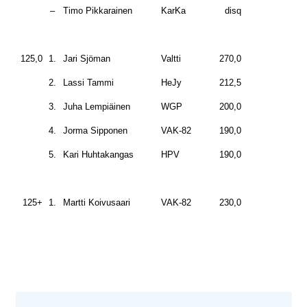
–
Timo Pikkarainen
KarKa
disq
125,0
1.
Jari Sjöman
Valtti
270,0
2.
Lassi Tammi
HeJy
212,5
3.
Juha Lempiäinen
WGP
200,0
4.
Jorma Sipponen
VAK-82
190,0
5.
Kari Huhtakangas
HPV
190,0
125+
1.
Martti Koivusaari
VAK-82
230,0