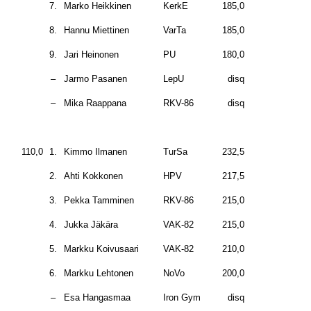
7.
Marko Heikkinen
KerkE
185,0
8.
Hannu Miettinen
VarTa
185,0
9.
Jari Heinonen
PU
180,0
–
Jarmo Pasanen
LepU
disq
–
Mika Raappana
RKV-86
disq
110,0
1.
Kimmo Ilmanen
TurSa
232,5
2.
Ahti Kokkonen
HPV
217,5
3.
Pekka Tamminen
RKV-86
215,0
4.
Jukka Jäkära
VAK-82
215,0
5.
Markku Koivusaari
VAK-82
210,0
6.
Markku Lehtonen
NoVo
200,0
–
Esa Hangasmaa
Iron Gym
disq