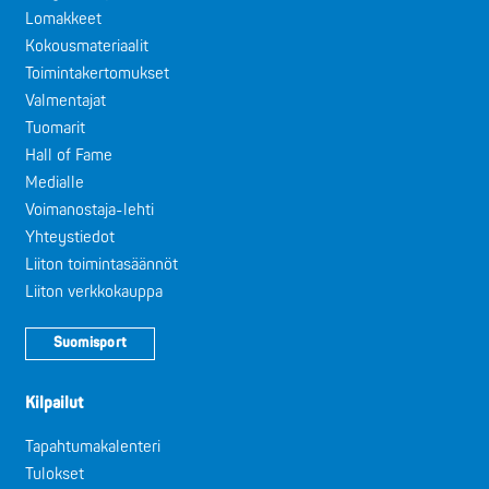
Lomakkeet
Kokousmateriaalit
Toimintakertomukset
Valmentajat
Tuomarit
Hall of Fame
Medialle
Voimanostaja-lehti
Yhteystiedot
Liiton toimintasäännöt
Liiton verkkokauppa
Suomisport
Kilpailut
Tapahtumakalenteri
Tulokset