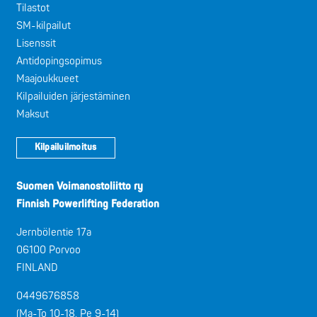
Tilastot
SM-kilpailut
Lisenssit
Antidopingsopimus
Maajoukkueet
Kilpailuiden järjestäminen
Maksut
Kilpailuilmoitus
Suomen Voimanostoliitto ry
Finnish Powerlifting Federation
Jernbölentie 17a
06100 Porvoo
FINLAND
0449676858
(Ma-To 10-18, Pe 9-14)