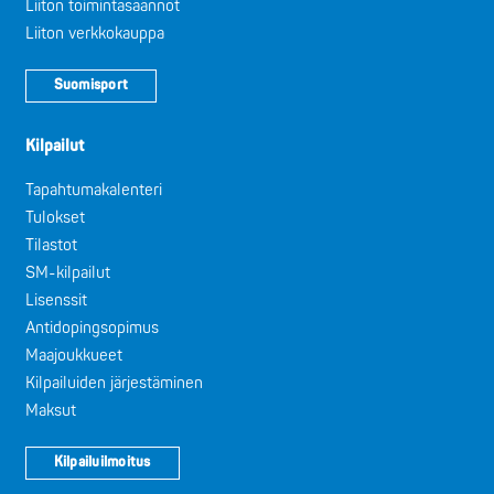
Liiton toimintasäännöt
Liiton verkkokauppa
Suomisport
Kilpailut
Tapahtumakalenteri
Tulokset
Tilastot
SM-kilpailut
Lisenssit
Antidopingsopimus
Maajoukkueet
Kilpailuiden järjestäminen
Maksut
Kilpailuilmoitus