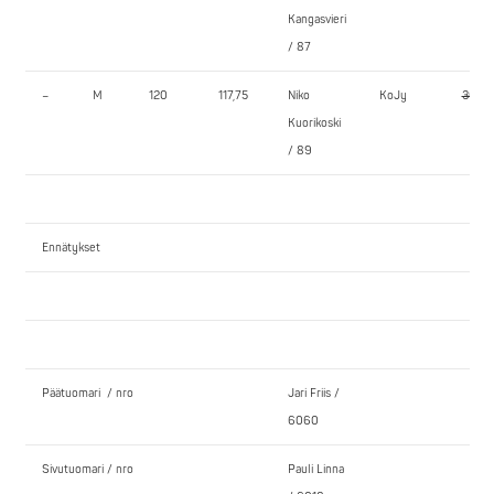
Kangasvieri
/ 87
–
M
120
117,75
Niko
KoJy
300,0
Kuorikoski
/ 89
Ennätykset
Päätuomari / nro
Jari Friis /
6060
Sivutuomari / nro
Pauli Linna