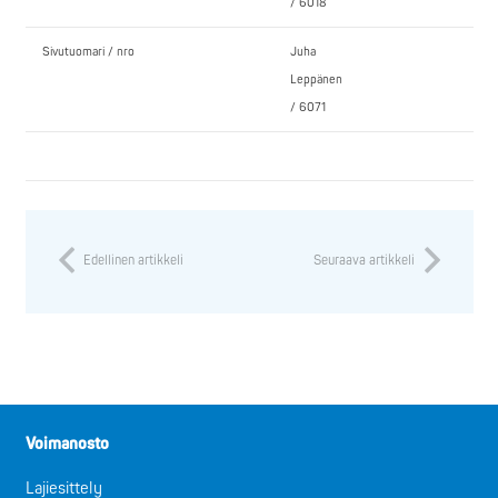
/ 6018
Sivutuomari / nro
Juha
Leppänen
/ 6071
Edellinen artikkeli
Seuraava artikkeli
Voimanosto
Lajiesittely