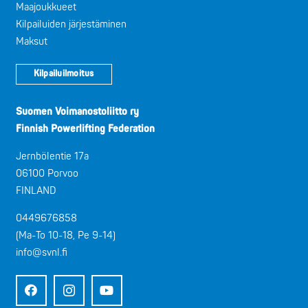
Maajoukkueet
Kilpailuiden järjestäminen
Maksut
Kilpailuilmoitus
Suomen Voimanostoliitto ry
Finnish Powerlifting Federation
Jernbölentie 17a
06100 Porvoo
FINLAND
0449676858
(Ma-To 10-18, Pe 9-14)
info@svnl.fi