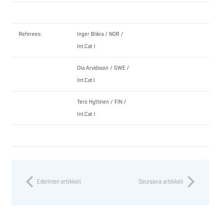
Referees:
Inger Blikra / NOR /
Int.Cat I
Ola Arvidsson / SWE /
Int.Cat.I
Tero Hyttinen / FIN /
Int.Cat I
Edellinen artikkeli
Seuraava artikkeli