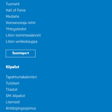
Tuomarit
Hall of Fame
Medialle
Voimanostaja-lehti
Yhteystiedot
Liiton toimintasäännöt
Liiton verkkokauppa
Suomisport
Kilpailut
Tapahtumakalenteri
Tulokset
Tilastot
SM-kilpailut
Lisenssit
Antidopingsopimus