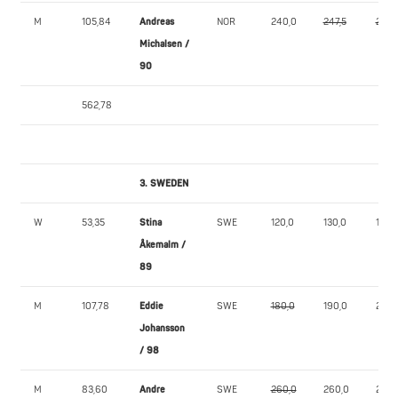
M
105,84
Andreas
NOR
240,0
247,5
247,
Michalsen /
90
562,78
3. SWEDEN
W
53,35
Stina
SWE
120,0
130,0
135,0
Åkemalm /
89
M
107,78
Eddie
SWE
180,0
190,0
202,
Johansson
/ 98
M
83,60
Andre
SWE
260,0
260,0
270,