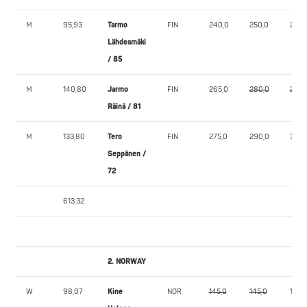
M
95,93
Tarmo
FIN
240,0
250,0
255,
Lähdesmäki
/ 85
M
140,80
Jarmo
FIN
265,0
280,0
280,
Räinä / 81
M
133,80
Tero
FIN
275,0
290,0
300,
Seppänen /
72
613,32
2. NORWAY
W
98,07
Kine
NOR
145,0
145,0
145,