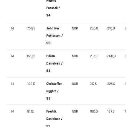
Helene
Fossbak /
94
M
75,85
John Ivar
NOR
205,0
210,0
217,5
Pettersen /
99
M
82,73
Håkon
NOR
257,5
260,0
265,
Danielsen /
93
M
109,17
Christoffer
NOR
217,5
225,0
232,
Nygård /
95
M
91,12
Fredrik
NOR
180,0
187,5
192,5
Danielsen /
91