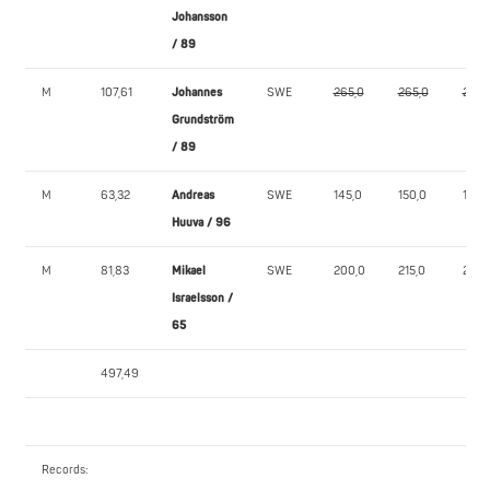
Johansson
/ 89
M
107,61
Johannes
SWE
265,0
265,0
265,
Grundström
/ 89
M
63,32
Andreas
SWE
145,0
150,0
167,5
Huuva / 96
M
81,83
Mikael
SWE
200,0
215,0
225,
Israelsson /
65
497,49
Records: