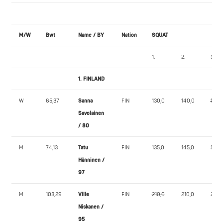
M/W
Bwt
Name / BY
Nation
SQUAT
1.
2.
3.
1. FINLAND
W
65,37
Sanna
FIN
130,0
140,0
142,5
Savolainen
/ 80
M
74,13
Tatu
FIN
135,0
145,0
150,
Hänninen /
97
M
103,29
Ville
FIN
210,0
210,0
220,
Niskanen /
95