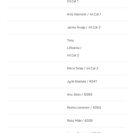
Int.Cat 1
Arto Hannolin / Int.Cat 1
Jarmo Arvaja / Int.Cat 2
Timo
Lillbacka /
Int.Cat 2
Mervi Sirkiä / Int.Cat 2
Jyrki Alastalo / 6041
Anu Göös / 6080
Reima Leinonen / 6065
Risto Mäki / 6059