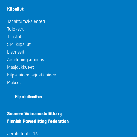
Kilpailut
Tapahtumakalenteri
Tulokset
Tilastot
SM-kilpailut
Lisenssit
Antidopingsopimus
Maajoukkueet
Kilpailuiden järjestäminen
Maksut
Kilpailuilmoitus
Suomen Voimanostoliitto ry
Finnish Powerlifting Federation
Jernbölentie 17a