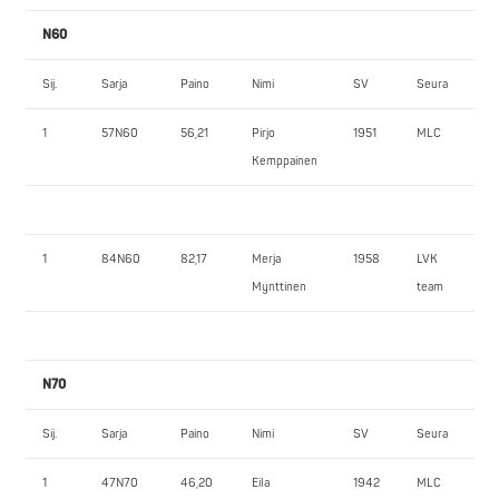
N60
Sij.
Sarja
Paino
Nimi
SV
Seura
1
57N60
56,21
Pirjo
1951
MLC
Kemppainen
1
84N60
82,17
Merja
1958
LVK
Mynttinen
team
N70
Sij.
Sarja
Paino
Nimi
SV
Seura
1
47N70
46,20
Eila
1942
MLC