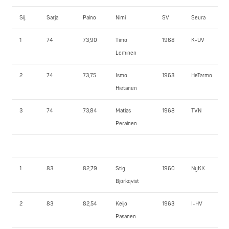
Sij.
Sarja
Paino
Nimi
SV
Seura
1
74
73,90
Timo
1968
K-UV
Leminen
2
74
73,75
Ismo
1963
HeTarmo
Hietanen
3
74
73,84
Matias
1968
TVN
Peräinen
1
83
82,79
Stig
1960
NyKK
Björkqvist
2
83
82,54
Keijo
1963
I-HV
Pasanen