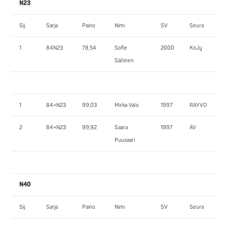
N23
Sij.
Sarja
Paino
Nimi
SV
Seura
1
84N23
78,54
Sofie
2000
KoJy
Sällinen
1
84+N23
99,03
Mirka Valo
1997
RAYVO
2
84+N23
99,92
Saara
1997
ÄV
Puusaari
N40
Sij.
Sarja
Paino
Nimi
SV
Seura