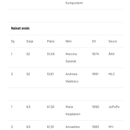
Kumpuniemi
Naiset avoin
Sij.
Sarja
Paino
Nimi
SV
Seura
1
52
51,49
Marcela
1974
ÅKK
Sandvik
2
52
51,81
Andreea
1991
MLC
Vasilescu
1
63
61,32
Maria
1990
JoPuPo
Karjalainen
2
63
61,31
Annastiina
1985
MY-