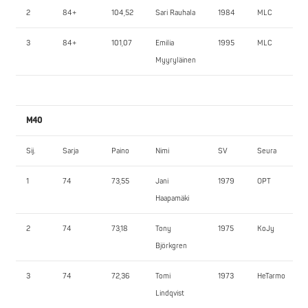
2
84+
104,52
Sari Rauhala
1984
MLC
3
84+
101,07
Emilia
1995
MLC
Myyryläinen
M40
Sij.
Sarja
Paino
Nimi
SV
Seura
1
74
73,55
Jani
1979
OPT
Haapamäki
2
74
73,18
Tony
1975
KoJy
Björkgren
3
74
72,36
Tomi
1973
HeTarmo
Lindqvist