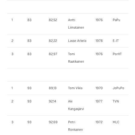
1
83
82,52
Antti
1976
PaPu
Liimatainen
2
83
82,22
Lasse Arkela
1978
E-IT
3
83
82,97
Tomi
1976
PorHT
Raatikainen
1
93
89,13
Tomi Vikla
1970
JoPuPo
2
93
92,14
Aki
1977
TVN
Kangasjärvi
3
93
92,69
Petri
1972
MLC
Ronkainen