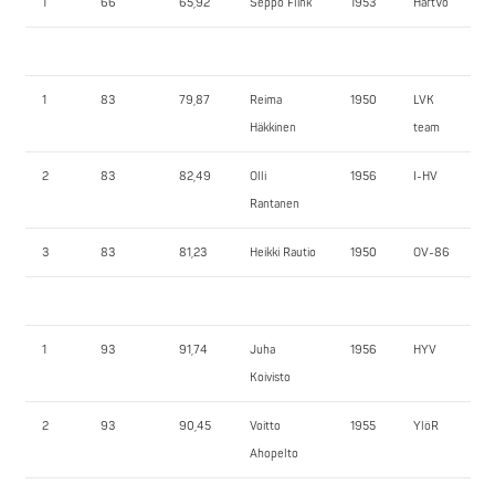
1
66
65,92
Seppo Flink
1953
HartVo
1
83
79,87
Reima
1950
LVK
Häkkinen
team
2
83
82,49
Olli
1956
I-HV
Rantanen
3
83
81,23
Heikki Rautio
1950
OV-86
1
93
91,74
Juha
1956
HYV
Koivisto
2
93
90,45
Voitto
1955
YlöR
Ahopelto