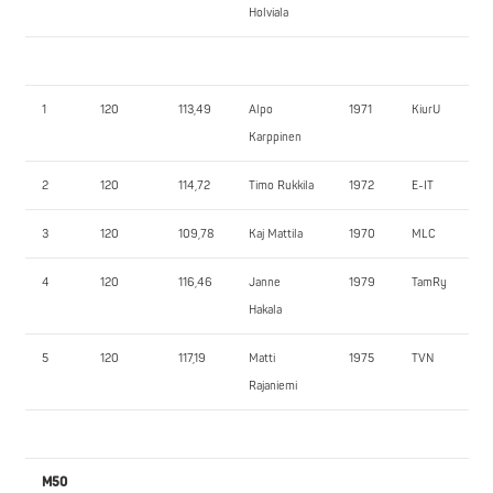
Holviala
1
120
113,49
Alpo
1971
KiurU
Karppinen
2
120
114,72
Timo Rukkila
1972
E-IT
3
120
109,78
Kaj Mattila
1970
MLC
4
120
116,46
Janne
1979
TamRy
Hakala
5
120
117,19
Matti
1975
TVN
Rajaniemi
M50