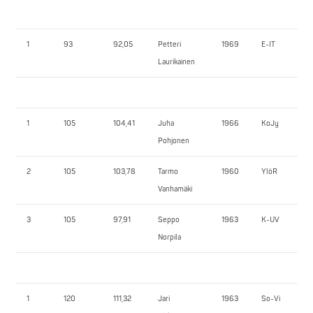
1
93
92,05
Petteri
1969
E-IT
Laurikainen
1
105
104,41
Juha
1966
KoJy
Pohjonen
2
105
103,78
Tarmo
1960
YlöR
Vanhamäki
3
105
97,91
Seppo
1963
K-UV
Norpila
1
120
111,32
Jari
1963
So-Vi