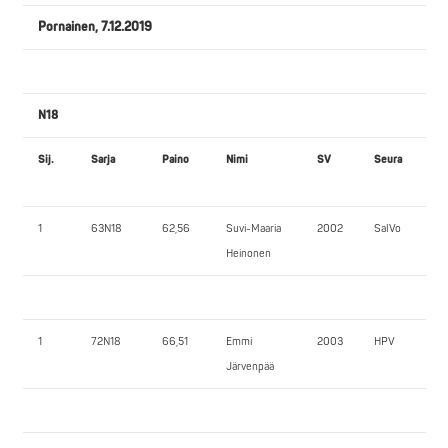
Pornainen, 7.12.2019
N18
Sij.
Sarja
Paino
Nimi
SV
Seura
1
63N18
62,56
Suvi-Maaria
2002
SalVo
Heinonen
1
72N18
66,51
Emmi
2003
HPV
Järvenpää