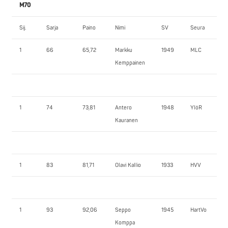
M70
Sij.
Sarja
Paino
Nimi
SV
Seura
1
66
65,72
Markku
1949
MLC
Kemppainen
1
74
73,81
Antero
1948
YlöR
Kauranen
1
83
81,71
Olavi Kallio
1933
HVV
1
93
92,06
Seppo
1945
HartVo
Komppa