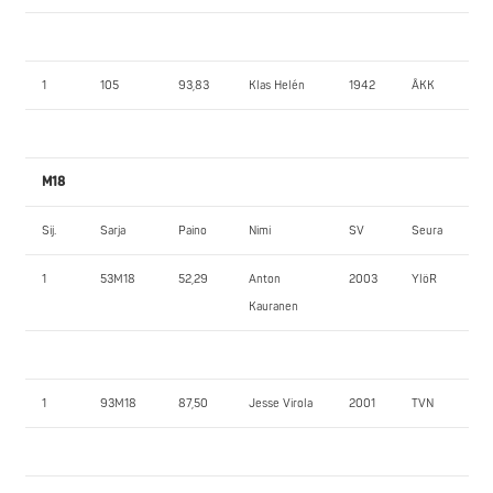
1
105
93,83
Klas Helén
1942
ÅKK
M18
Sij.
Sarja
Paino
Nimi
SV
Seura
1
53M18
52,29
Anton
2003
YlöR
Kauranen
1
93M18
87,50
Jesse Virola
2001
TVN