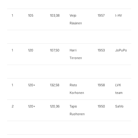
1
105
103,38
Veijo
1957
I-HV
Räsänen
1
120
107,50
Harri
1953
JoPuPo
Tirronen
1
120+
132,58
Risto
1958
LVK
Korhonen
team
2
120+
120,36
Tapio
1950
SalVo
Ruohonen