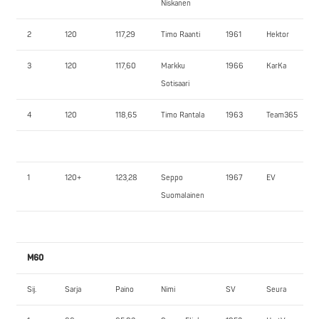
Niskanen
2
120
117,29
Timo Raanti
1961
Hektor
3
120
117,60
Markku
1966
KarKa
Sotisaari
4
120
118,65
Timo Rantala
1963
Team365
1
120+
123,28
Seppo
1967
EV
Suomalainen
M60
Sij.
Sarja
Paino
Nimi
SV
Seura