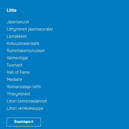
Liitto
Jäsenseurat
Liittyminen jäsenseuraksi
Lomakkeet
Kokousmateriaalit
Toimintakertomukset
Valmentajat
Tuomarit
Hall of Fame
Medialle
Voimanostaja-lehti
Yhteystiedot
Liiton toimintasäännöt
Liiton verkkokauppa
Suomisport