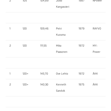
2
105
104,89
Jussi
1987
NPower
Kangasvieri
1
120
109,46
Petri
1979
RAYVO
Kuosma
2
120
111,55
Mika
1972
MY-
Paasonen
Power
1
120+
145,70
Ove Lehto
1972
ÅKK
2
120+
140,30
Kenneth
1975
ÅKK
Sandvik