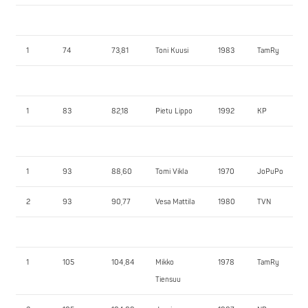
1
74
73,81
Toni Kuusi
1983
TamRy
1
83
82,18
Pietu Lippo
1992
KP
1
93
88,60
Tomi Vikla
1970
JoPuPo
2
93
90,77
Vesa Mattila
1980
TVN
1
105
104,84
Mikko
1978
TamRy
Tiensuu