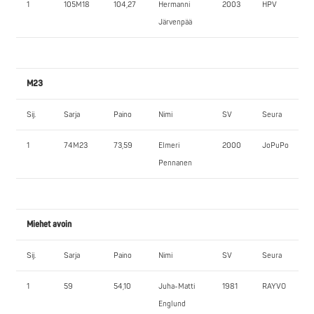
1
105M18
104,27
Hermanni
2003
HPV
Järvenpää
M23
Sij.
Sarja
Paino
Nimi
SV
Seura
1
74M23
73,59
Elmeri
2000
JoPuPo
Pennanen
Miehet avoin
Sij.
Sarja
Paino
Nimi
SV
Seura
1
59
54,10
Juha-Matti
1981
RAYVO
Englund