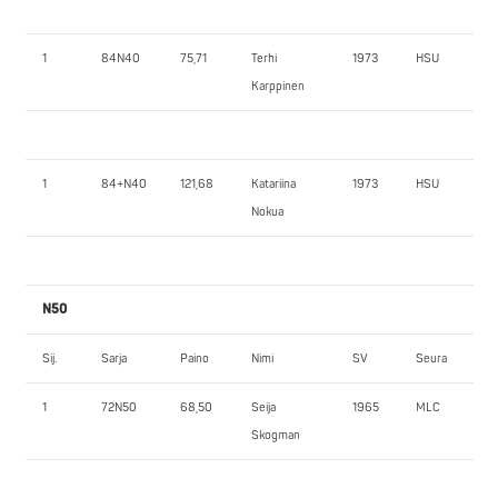
1
84N40
75,71
Terhi
1973
HSU
Karppinen
1
84+N40
121,68
Katariina
1973
HSU
Nokua
N50
Sij.
Sarja
Paino
Nimi
SV
Seura
1
72N50
68,50
Seija
1965
MLC
Skogman