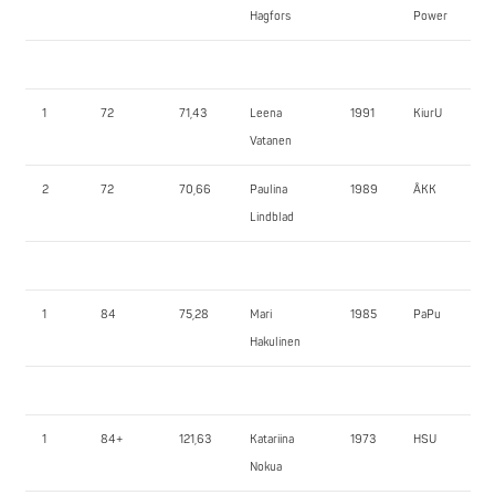
Hagfors
Power
1
72
71,43
Leena
1991
KiurU
Vatanen
2
72
70,66
Paulina
1989
ÅKK
Lindblad
1
84
75,28
Mari
1985
PaPu
Hakulinen
1
84+
121,63
Katariina
1973
HSU
Nokua