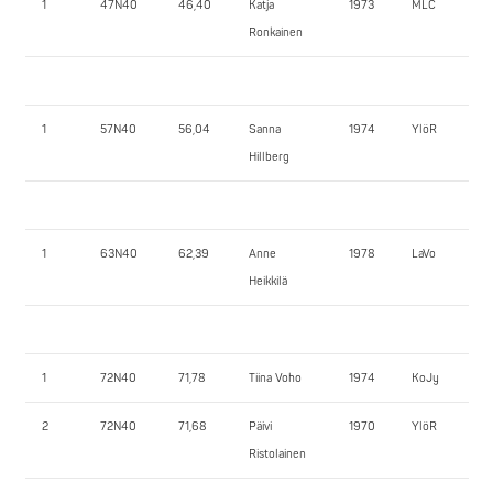
1
47N40
46,40
Katja
1973
MLC
Ronkainen
1
57N40
56,04
Sanna
1974
YlöR
Hillberg
1
63N40
62,39
Anne
1978
LaVo
Heikkilä
1
72N40
71,78
Tiina Voho
1974
KoJy
2
72N40
71,68
Päivi
1970
YlöR
Ristolainen