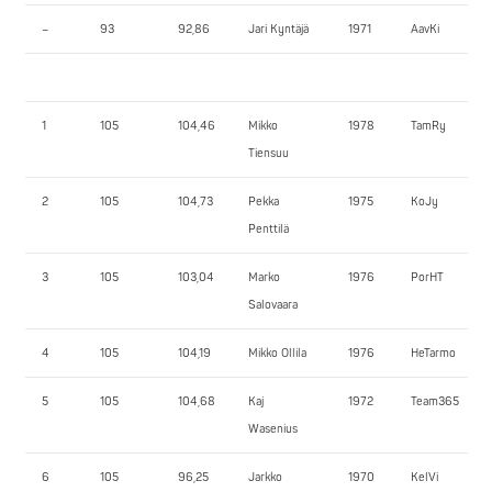
–
93
92,86
Jari Kyntäjä
1971
AavKi
1
105
104,46
Mikko
1978
TamRy
Tiensuu
2
105
104,73
Pekka
1975
KoJy
Penttilä
3
105
103,04
Marko
1976
PorHT
Salovaara
4
105
104,19
Mikko Ollila
1976
HeTarmo
5
105
104,68
Kaj
1972
Team365
Wasenius
6
105
96,25
Jarkko
1970
KelVi