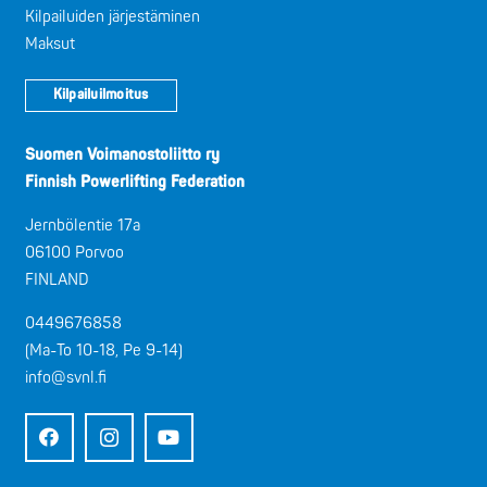
Kilpailuiden järjestäminen
Maksut
Kilpailuilmoitus
Suomen Voimanostoliitto ry
Finnish Powerlifting Federation
Jernbölentie 17a
06100 Porvoo
FINLAND
0449676858
(Ma-To 10-18, Pe 9-14)
info@svnl.fi