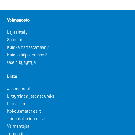
Voimanosto
Lajiesittely
Säännöt
Kuinka harrastamaan?
Kuinka kilpailemaan?
Usein kysyttyä
Liitto
Jäsenseurat
Liittyminen jäsenseuraksi
Lomakkeet
Kokousmateriaalit
Toimintakertomukset
Valmentajat
Tuomarit