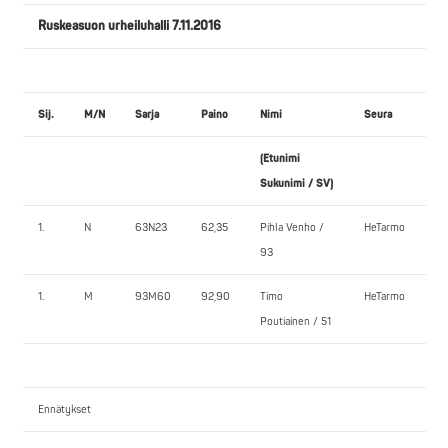
Ruskeasuon urheiluhalli 7.11.2016
Sij.
M/N
Sarja
Paino
Nimi
Seura
P
(Etunimi
1.
Sukunimi / SV)
1.
N
63N23
62,35
Pihla Venho /
HeTarmo
4
93
1.
M
93M60
92,90
Timo
HeTarmo
1
Poutiainen / 51
Ennätykset