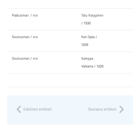
Päätuomari / nro
Tatu Karppinen
/ 1330
Sivutuomari / nro
Kari Ojala /
1328
Sivutuomari / nro
Samppa
Valkama / 1326
Edellinen artikkeli
Seuraava artikkeli