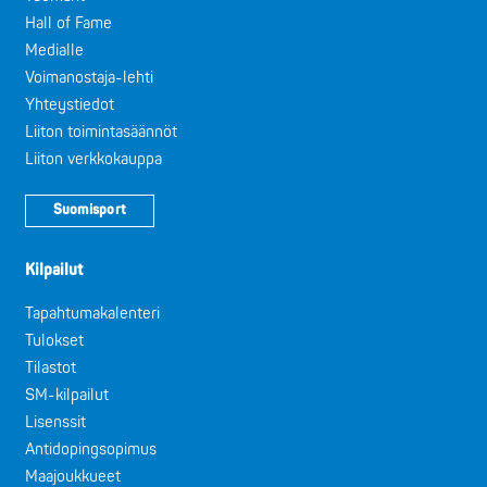
Hall of Fame
Medialle
Voimanostaja-lehti
Yhteystiedot
Liiton toimintasäännöt
Liiton verkkokauppa
Suomisport
Kilpailut
Tapahtumakalenteri
Tulokset
Tilastot
SM-kilpailut
Lisenssit
Antidopingsopimus
Maajoukkueet