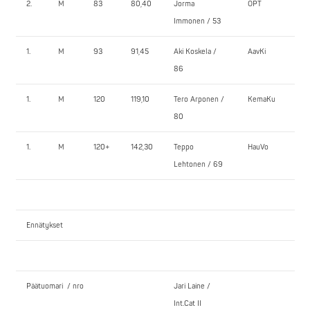
2.
M
83
80,40
Jorma
OPT
95,
Immonen / 53
1.
M
93
91,45
Aki Koskela /
AavKi
145
86
1.
M
120
119,10
Tero Arponen /
KemaKu
200
80
1.
M
120+
142,30
Teppo
HauVo
170
Lehtonen / 69
Ennätykset
Päätuomari / nro
Jari Laine /
Int.Cat II