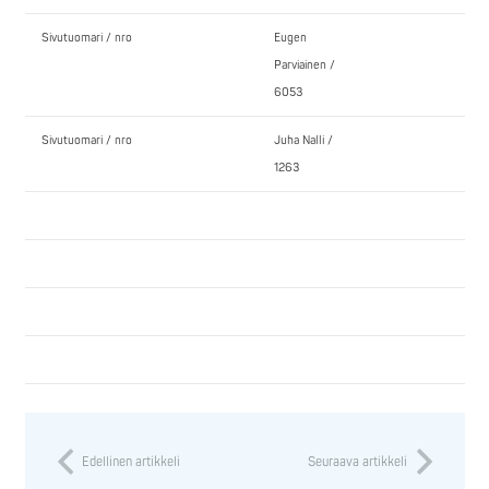
Sivutuomari / nro
Eugen
Parviainen /
6053
Sivutuomari / nro
Juha Nalli /
1263
Edellinen artikkeli
Seuraava artikkeli