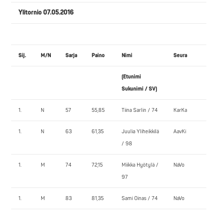
Ylitornio 07.05.2016
Sij.
M/N
Sarja
Paino
Nimi
Seura
PEN
(Etunimi
1.
Sukunimi / SV)
1.
N
57
55,85
Tiina Sarlin / 74
KarKa
75,
1.
N
63
61,35
Juulia Yliheikkilä
AavKi
60,
/ 98
1.
M
74
72,15
Miikka Hyötylä /
NaVo
120
97
1.
M
83
81,35
Sami Oinas / 74
NaVo
140