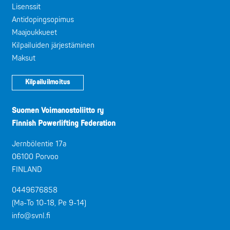
Lisenssit
Antidopingsopimus
Maajoukkueet
Kilpailuiden järjestäminen
Maksut
Kilpailuilmoitus
Suomen Voimanostoliitto ry
Finnish Powerlifting Federation
Jernbölentie 17a
06100 Porvoo
FINLAND
0449676858
(Ma-To 10-18, Pe 9-14)
info@svnl.fi