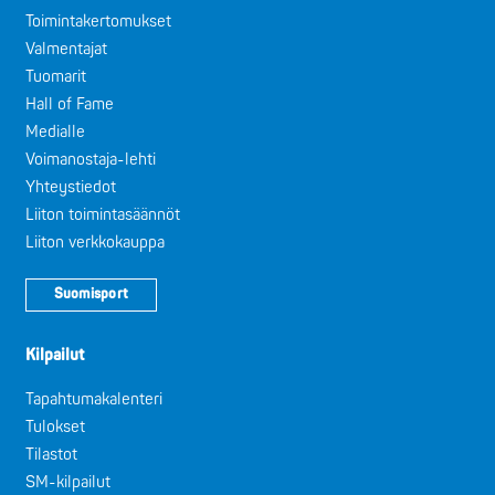
Toimintakertomukset
Valmentajat
Tuomarit
Hall of Fame
Medialle
Voimanostaja-lehti
Yhteystiedot
Liiton toimintasäännöt
Liiton verkkokauppa
Suomisport
Kilpailut
Tapahtumakalenteri
Tulokset
Tilastot
SM-kilpailut