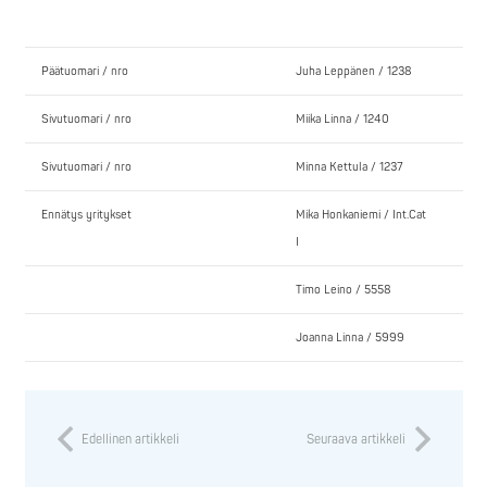
Päätuomari / nro
Juha Leppänen / 1238
Sivutuomari / nro
Miika Linna / 1240
Sivutuomari / nro
Minna Kettula / 1237
Ennätys yritykset
Mika Honkaniemi / Int.Cat
I
Timo Leino / 5558
Joanna Linna / 5999
Edellinen artikkeli
Seuraava artikkeli