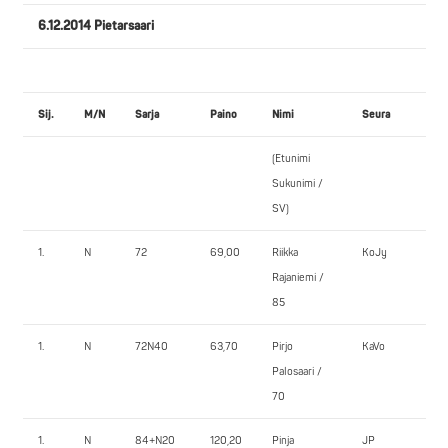
6.12.2014 Pietarsaari
Sij.
M/N
Sarja
Paino
Nimi
Seura
JAL
(Etunimi
1.
Sukunimi /
SV)
1.
N
72
69,00
Riikka
KoJy
95,0
Rajaniemi /
85
1.
N
72N40
63,70
Pirjo
KaVo
105,
Palosaari /
70
1.
N
84+N20
120,20
Pinja
JP
90,