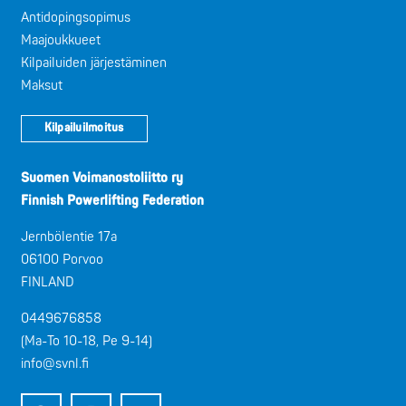
Antidopingsopimus
Maajoukkueet
Kilpailuiden järjestäminen
Maksut
Kilpailuilmoitus
Suomen Voimanostoliitto ry
Finnish Powerlifting Federation
Jernbölentie 17a
06100 Porvoo
FINLAND
0449676858
(Ma-To 10-18, Pe 9-14)
info@svnl.fi