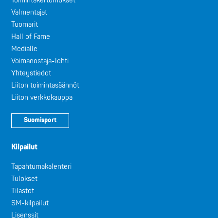
Toimintakertomukset
Valmentajat
Tuomarit
Hall of Fame
Medialle
Voimanostaja-lehti
Yhteystiedot
Liiton toimintasäännöt
Liiton verkkokauppa
Suomisport
Kilpailut
Tapahtumakalenteri
Tulokset
Tilastot
SM-kilpailut
Lisenssit