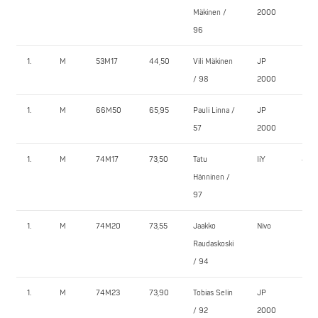
Mäkinen /
2000
96
1.
M
53M17
44,50
Vili Mäkinen
JP
65,0
/ 98
2000
1.
M
66M50
65,95
Pauli Linna /
JP
125,
57
2000
1.
M
74M17
73,50
Tatu
IiY
130,
Hänninen /
97
1.
M
74M20
73,55
Jaakko
Nivo
165,
Raudaskoski
/ 94
1.
M
74M23
73,90
Tobias Selin
JP
100,
/ 92
2000