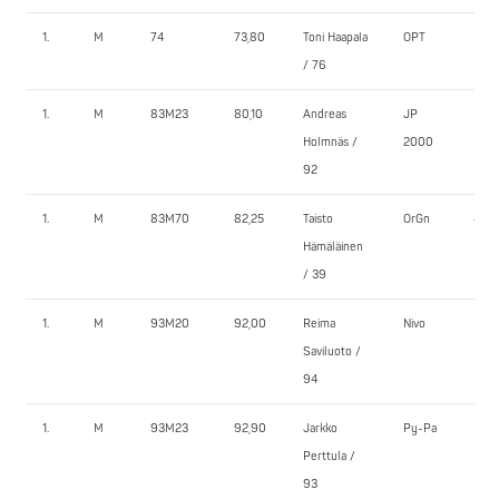
1.
M
74
73,80
Toni Haapala
OPT
185,
/ 76
1.
M
83M23
80,10
Andreas
JP
170,
Holmnäs /
2000
92
1.
M
83M70
82,25
Taisto
OrGn
157,
Hämäläinen
/ 39
1.
M
93M20
92,00
Reima
Nivo
145,
Saviluoto /
94
1.
M
93M23
92,90
Jarkko
Py-Pa
250,
Perttula /
93