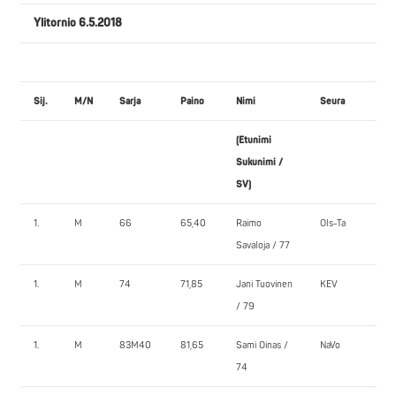
Ylitornio 6.5.2018
Sij.
M/N
Sarja
Paino
Nimi
Seura
PE
(Etunimi
1.
Sukunimi /
SV)
1.
M
66
65,40
Raimo
Ols-Ta
122
Savaloja / 77
1.
M
74
71,85
Jani Tuovinen
KEV
120
/ 79
1.
M
83M40
81,65
Sami Oinas /
NaVo
145
74