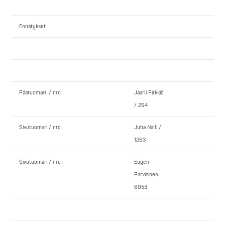
Ennätykset
Päätuomari / nro
Jaarli Pirkkiö
/ 294
Sivutuomari / nro
Juha Nalli /
1263
Sivutuomari / nro
Eugen
Parviainen
6053