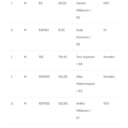
1.
M
93
90,55
Santeri
KEV
130
Mikkonen /
92
2.
M
93M60
91,15
Suke
IiY
90
Huovinen /
50
1.
M
120
119,45
Tero Arponen
KemaKu
210
/ 80
1.
M
105M50
102,20
Ilkka
KemaKu
150
Matinlompolo
/ 62
2.
M
105M50
102,60
Veikko
KEV
140
Mikkonen /
61