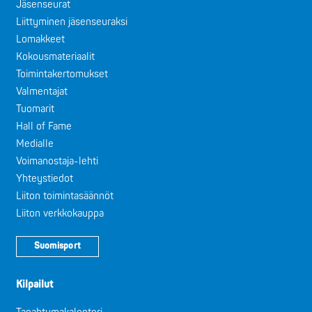
Jäsenseurat
Liittyminen jäsenseuraksi
Lomakkeet
Kokousmateriaalit
Toimintakertomukset
Valmentajat
Tuomarit
Hall of Fame
Medialle
Voimanostaja-lehti
Yhteystiedot
Liiton toimintasäännöt
Liiton verkkokauppa
Suomisport
Kilpailut