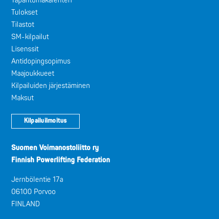
Tapahtumakalenteri
Tulokset
Tilastot
SM-kilpailut
Lisenssit
Antidopingsopimus
Maajoukkueet
Kilpailuiden järjestäminen
Maksut
Kilpailuilmoitus
Suomen Voimanostoliitto ry
Finnish Powerlifting Federation
Jernbölentie 17a
06100 Porvoo
FINLAND