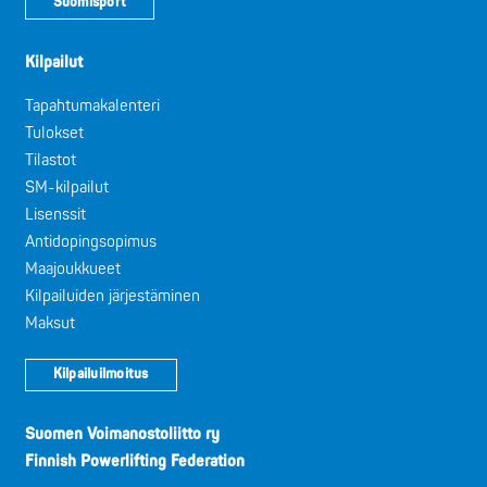
Suomisport
Kilpailut
Tapahtumakalenteri
Tulokset
Tilastot
SM-kilpailut
Lisenssit
Antidopingsopimus
Maajoukkueet
Kilpailuiden järjestäminen
Maksut
Kilpailuilmoitus
Suomen Voimanostoliitto ry
Finnish Powerlifting Federation