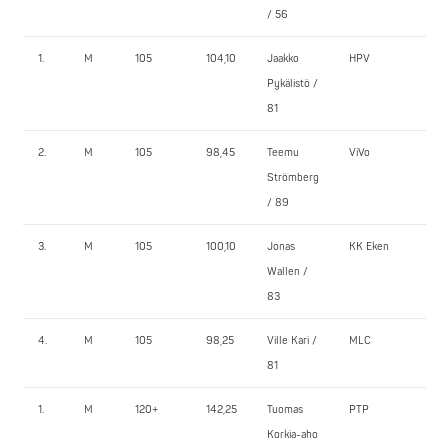
/ 56
1.
M
105
104,10
Jaakko
HPV
170
Pykälistö /
81
2.
M
105
98,45
Teemu
ViVo
160
Strömberg
/ 89
3.
M
105
100,10
Jonas
KK Eken
160
Wallen /
83
4.
M
105
98,25
Ville Kari /
MLC
90,
81
1.
M
120+
142,25
Tuomas
PTP
202
Korkia-aho