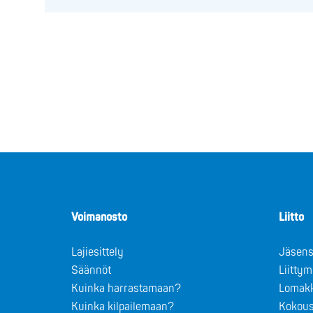
Voimanosto
Liitto
Lajiesittely
Jäsens
Säännöt
Liitty
Kuinka harrastamaan?
Lomak
Kuinka kilpailemaan?
Kokous