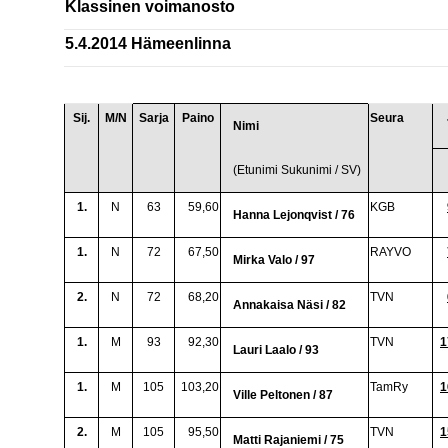
Klassinen voimanosto
5.4.2014 Hämeenlinna
Sij.
M/N
Sarja
Paino
Seura
Nimi
(Etunimi Sukunimi / SV)
1.
N
63
59,60
KGB
Hanna Lejonqvist / 76
1.
N
72
67,50
RAYVO
Mirka Valo / 97
2.
N
72
68,20
TVN
Annakaisa Näsi / 82
1.
M
93
92,30
TVN
1
Lauri Laalo / 93
1.
M
105
103,20
TamRy
1
Ville Peltonen / 87
2.
M
105
95,50
TVN
1
Matti Rajaniemi / 75