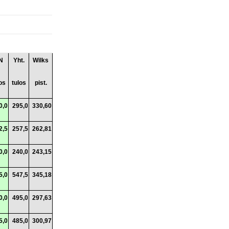
N
Yht.
Wilks
os
tulos
pist.
0,0
295,0
330,60
2,5
257,5
262,81
0,0
240,0
243,15
5,0
547,5
345,18
0,0
495,0
297,63
5,0
485,0
300,97