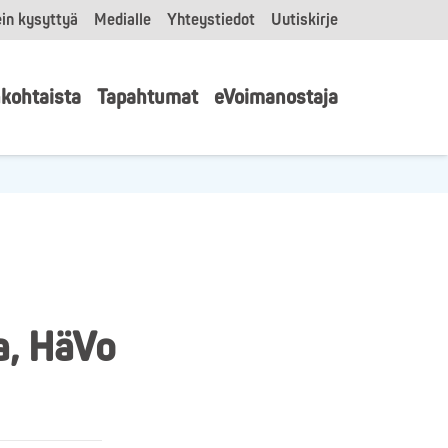
in kysyttyä
Medialle
Yhteystiedot
Uutiskirje
kohtaista
Tapahtumat
eVoimanostaja
a, HäVo