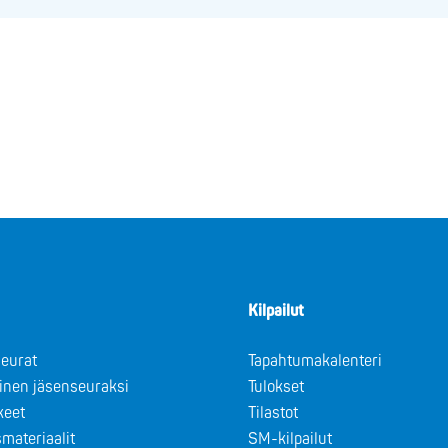
Kilpailut
eurat
Tapahtumakalenteri
minen jäsenseuraksi
Tulokset
keet
Tilastot
materiaalit
SM-kilpailut