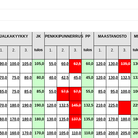
JALKAKYYKKY
JK
PENKKIPUNNERRUS
PP
MAASTANOSTO
M
tulos
tulos
tul
1.
2.
3.
1.
2.
3.
1.
2.
3.
90,0
100,0
105,0
105,0
55,0
60,0
62,5
60,0
120,0
130,0
135,0
13
70,0
75,0
80,0
80,0
40,0
42,5
45,0
45,0
120,0
130,0
132,5
13
65,0
75,0
85,0
85,0
55,0
57,5
57,5
55,0
85,0
95,0
100,0
10
70,0
180,0
190,0
190,0
120,0
132,5
145,0
132,5
210,0
225,0
22
60,0
170,0
180,0
180,0
130,0
135,0
137,5
135,0
160,0
170,0
180,0
18
50,0
160,0
170,0
170,0
100,0
105,0
110,0
110,0
185,0
200,0
205,0
20