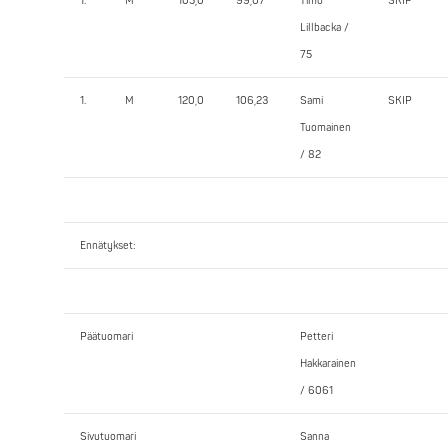
1.
M
105,0
99,07
Timo
SKIP
Lillbacka /
75
1.
M
120,0
106,23
Sami
SKIP
Tuomainen
/ 82
Ennätykset:
Päätuomari
Petteri
Hakkarainen
/ 6061
Sivutuomari
Sanna