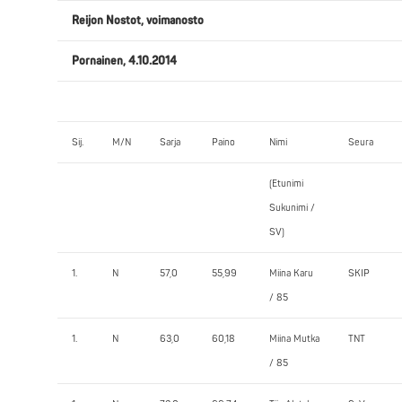
Reijon Nostot, voimanosto
Pornainen, 4.10.2014
Sij.
M/N
Sarja
Paino
Nimi
Seura
(Etunimi
Sukunimi /
SV)
1.
N
57,0
55,99
Miina Karu
SKIP
/ 85
1.
N
63,0
60,18
Miina Mutka
TNT
/ 85