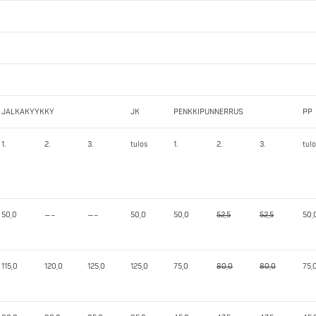
JALKAKYYKKY
JK
PENKKIPUNNERRUS
PP
1.
2.
3.
tulos
1.
2.
3.
tul
50,0
—–
—–
50,0
50,0
52,5
52,5
50,
115,0
120,0
125,0
125,0
75,0
80,0
80,0
75,