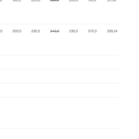
,0
180,0
200,0
220,0
200,0
510,0
311,56
,0
200,0
230,0
240,0
230,0
570,0
339,24