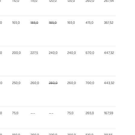
0
110,0
115,0
120,0
120,0
260,0
267,54
,0
165,0
185,0
185,0
165,0
415,0
361,52
,0
200,0
227,5
240,0
240,0
670,0
447,32
,0
250,0
260,0
280,0
260,0
700,0
443,32
,0
75,0
—–
—–
75,0
265,0
167,59