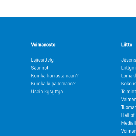
Voimanosto
Liitto
Lajiesittely
Jäsens
Säännöt
Liitty
Kuinka harrastamaan?
Lomak
Kuinka kilpailemaan?
Kokous
Usein kysyttyä
Toimin
Valmen
Tuomar
Hall o
Medial
Voiman