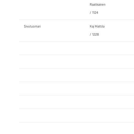
Raatikainen
/ 1124
Sivutuomari
Kaj Mattila
/ 1228