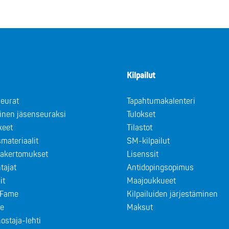
Kilpailut
eurat
Tapahtumakalenteri
minen jäsenseuraksi
Tulokset
keet
Tilastot
materiaalit
SM-kilpailut
takertomukset
Lisenssit
tajat
Antidopingsopimus
it
Maajoukkueet
f Fame
Kilpailuiden järjestäminen
le
Maksut
ostaja-lehti