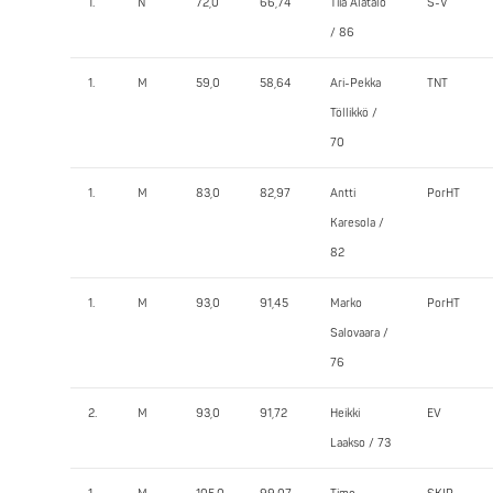
1.
N
72,0
66,74
Tiia Alatalo
S-V
/ 86
1.
M
59,0
58,64
Ari-Pekka
TNT
Töllikkö /
70
1.
M
83,0
82,97
Antti
PorHT
Karesola /
82
1.
M
93,0
91,45
Marko
PorHT
Salovaara /
76
2.
M
93,0
91,72
Heikki
EV
Laakso / 73