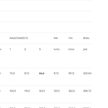
MAASTANOSTO
MN
Yht.
Wilks
os
1.
2.
3.
tulos
tulos
pist.
0
70,0
87,5
95,0
87,5
187,5
220,64
0
105,0
115,0
122,5
122,5
322,5
358,72