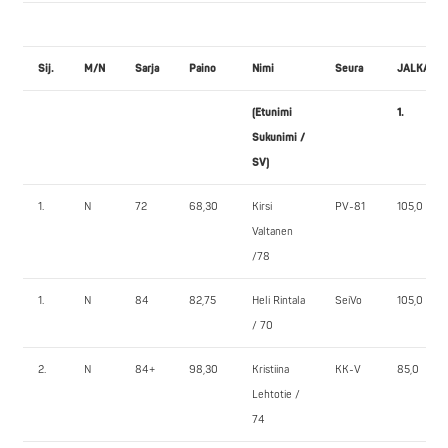
Sij.
M/N
Sarja
Paino
Nimi
Seura
JALKAKY
(Etunimi
1.
Sukunimi /
SV)
1.
N
72
68,30
Kirsi
PV-81
105,0
Valtanen
/78
1.
N
84
82,75
Heli Rintala
SeiVo
105,0
/ 70
2.
N
84+
98,30
Kristiina
KK-V
85,0
Lehtotie /
74