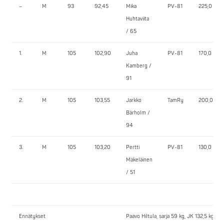
–
M
93
92,45
Mika
PV-81
225,0
Huhtaviita
/ 65
1.
M
105
102,90
Juha
PV-81
170,0
Kamberg /
91
2.
M
105
103,55
Jarkko
TamRy
200,0
Bärholm /
94
3.
M
105
103,20
Pertti
PV-81
130,0
Mäkeläinen
/ 51
Ennätykset
Paavo Hiltula, sarja 59 kg, JK 132,5 kg kl