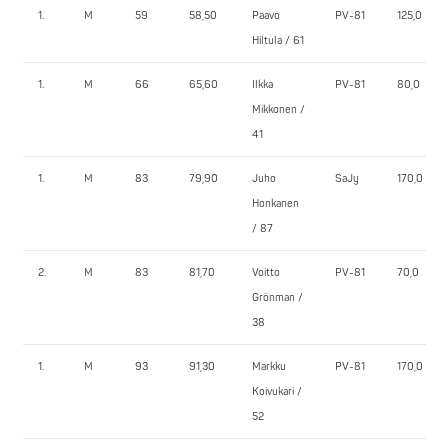
1.
M
59
58,50
Paavo
PV-81
125,0
Hiltula / 61
1.
M
66
65,60
Ilkka
PV-81
80,0
Mikkonen /
41
1.
M
83
79,90
Juho
SaJy
170,0
Honkanen
/ 87
2.
M
83
81,70
Voitto
PV-81
70,0
Grönman /
38
1.
M
93
91,30
Markku
PV-81
170,0
Koivukari /
52