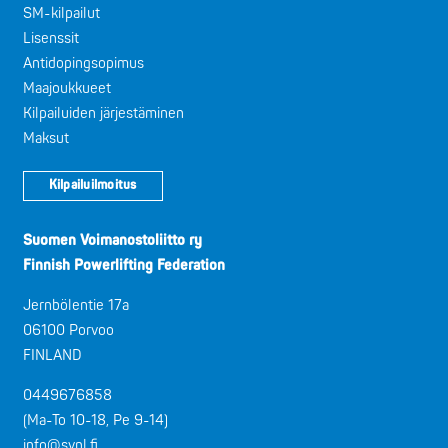
SM-kilpailut
Lisenssit
Antidopingsopimus
Maajoukkueet
Kilpailuiden järjestäminen
Maksut
Kilpailuilmoitus
Suomen Voimanostoliitto ry
Finnish Powerlifting Federation
Jernbölentie 17a
06100 Porvoo
FINLAND
0449676858
(Ma-To 10-18, Pe 9-14)
info@svnl.fi