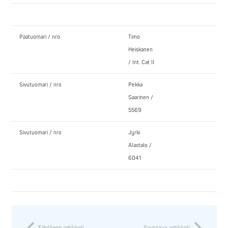
Päätuomari / nro
Timo
Heiskanen
/ Int. Cat II
Sivutuomari / nro
Pekka
Saarinen /
5569
Sivutuomari / nro
Jyrki
Alastalo /
6041