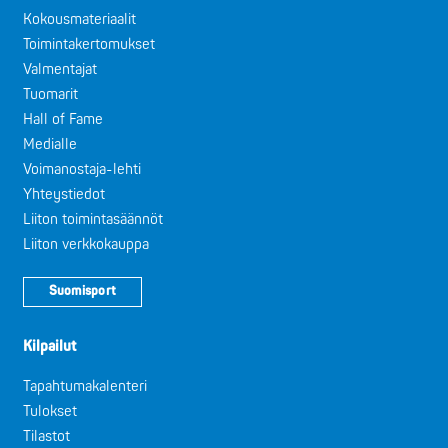
Kokousmateriaalit
Toimintakertomukset
Valmentajat
Tuomarit
Hall of Fame
Medialle
Voimanostaja-lehti
Yhteystiedot
Liiton toimintasäännöt
Liiton verkkokauppa
Suomisport
Kilpailut
Tapahtumakalenteri
Tulokset
Tilastot