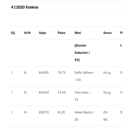
4.1.2020 Kokkola
Sij.
M/N
Sarja
Paino
Nimi
Seura
PENK
(Etunimi
1.
Sukunimi /
SV)
1.
N
84N23
78,75
Sofie Sällinen
KoJy
110,0
/ 00
1.
N
84N40
74,40
Tiina Voho /
KoJy
115,0
73
1.
M
83M70
81,20
Heikki Rautio /
OV-
100,0
50
86