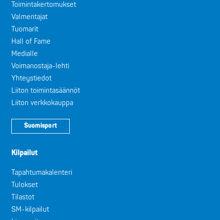
Toimintakertomukset
Valmentajat
Tuomarit
Hall of Fame
Medialle
Voimanostaja-lehti
Yhteystiedot
Liiton toimintasäännöt
Liiton verkkokauppa
Suomisport
Kilpailut
Tapahtumakalenteri
Tulokset
Tilastot
SM-kilpailut