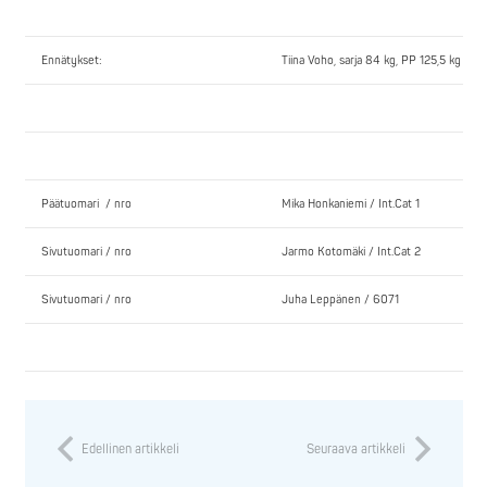
Ennätykset:
Tiina Voho, sarja 84 kg, PP 125,5 kg SE
Päätuomari / nro
Mika Honkaniemi / Int.Cat 1
Sivutuomari / nro
Jarmo Kotomäki / Int.Cat 2
Sivutuomari / nro
Juha Leppänen / 6071
Edellinen artikkeli
Seuraava artikkeli