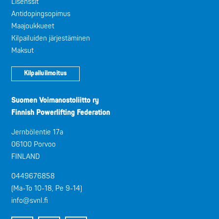
Lisenssit
Antidopingsopimus
Maajoukkueet
Kilpailuiden järjestäminen
Maksut
Kilpailuilmoitus
Suomen Voimanostoliitto ry
Finnish Powerlifting Federation
Jernbölentie 17a
06100 Porvoo
FINLAND
0449676858
(Ma-To 10-18, Pe 9-14)
info@svnl.fi