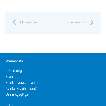
Edellinen artikkeli
Seuraava artikkeli
Voimanosto
Lajiesittely
Säännöt
Kuinka harrastamaan?
Kuinka kilpailemaan?
Usein kysyttyä
Liitto