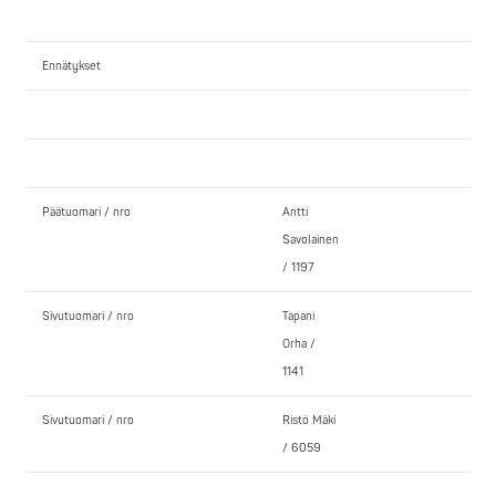
Ennätykset
Päätuomari / nro
Antti
Savolainen
/ 1197
Sivutuomari / nro
Tapani
Orha /
1141
Sivutuomari / nro
Ristö Mäki
/ 6059