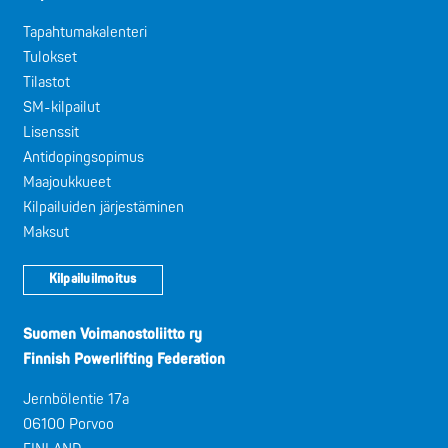
Tapahtumakalenteri
Tulokset
Tilastot
SM-kilpailut
Lisenssit
Antidopingsopimus
Maajoukkueet
Kilpailuiden järjestäminen
Maksut
Kilpailuilmoitus
Suomen Voimanostoliitto ry
Finnish Powerlifting Federation
Jernbölentie 17a
06100 Porvoo