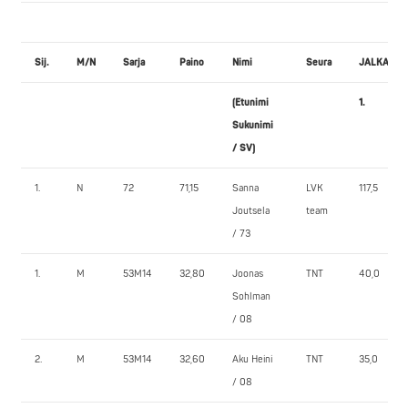
Sij.
M/N
Sarja
Paino
Nimi
Seura
JALKAKY
(Etunimi
1.
Sukunimi
/ SV)
1.
N
72
71,15
Sanna
LVK
117,5
Joutsela
team
/ 73
1.
M
53M14
32,80
Joonas
TNT
40,0
Sohlman
/ 08
2.
M
53M14
32,60
Aku Heini
TNT
35,0
/ 08