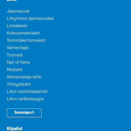
Jäsenseurat
Liittyminen jäsenseuraksi
Lomakkeet
Kokousmateriaalit
Toimintakertomukset
Valmentajat
Tuomarit
Hall of Fame
Medialle
Voimanostaja-lehti
Yhteystiedot
Liiton toimintasäännöt
Liiton verkkokauppa
Suomisport
Kilpailut