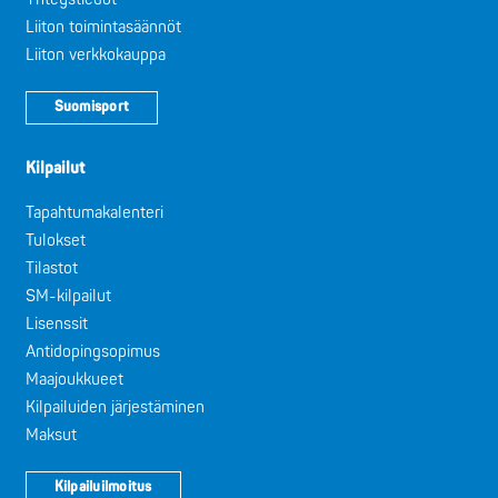
Liiton toimintasäännöt
Liiton verkkokauppa
Suomisport
Kilpailut
Tapahtumakalenteri
Tulokset
Tilastot
SM-kilpailut
Lisenssit
Antidopingsopimus
Maajoukkueet
Kilpailuiden järjestäminen
Maksut
Kilpailuilmoitus