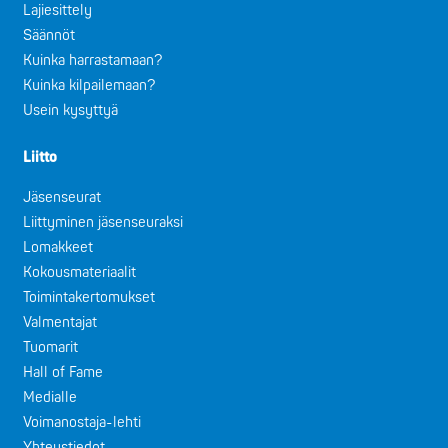
Lajiesittely
Säännöt
Kuinka harrastamaan?
Kuinka kilpailemaan?
Usein kysyttyä
Liitto
Jäsenseurat
Liittyminen jäsenseuraksi
Lomakkeet
Kokousmateriaalit
Toimintakertomukset
Valmentajat
Tuomarit
Hall of Fame
Medialle
Voimanostaja-lehti
Yhteystiedot