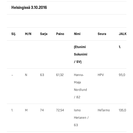
Helsingissä 3.10.2016
Sij.
M/N
Sarja
Paino
Nimi
Seura
JALKAKY
(Etunimi
1.
Sukunimi
/ SV)
–
N
63
61,32
Hanna-
HPV
95,0
Maija
Nordlund
/ 82
1.
M
74
72,54
Ismo
HeTarmo
135,0
Hietanen /
63