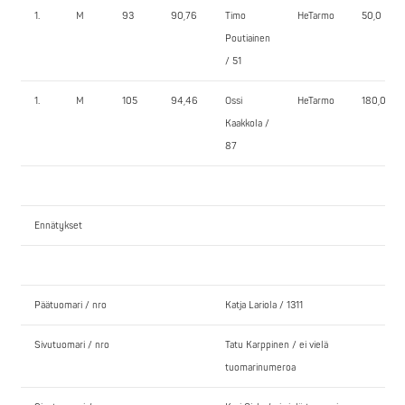
1.
M
93
90,76
Timo
HeTarmo
50,0
Poutiainen
/ 51
1.
M
105
94,46
Ossi
HeTarmo
180,0
Kaakkola /
87
Ennätykset
Päätuomari / nro
Katja Lariola / 1311
Sivutuomari / nro
Tatu Karppinen / ei vielä
tuomarinumeroa