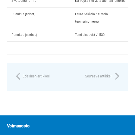
Sivutuomari / nro
Kari Ojala / ei vielä tuomarinumeroa
Punnitus (naiset)
Laura Kakkola / ei vielä
tuomarinumeroa
Punnitus (miehet)
Tomi Lindqvist / 1132
Edellinen artikkeli
Seuraava artikkeli
Voimanosto