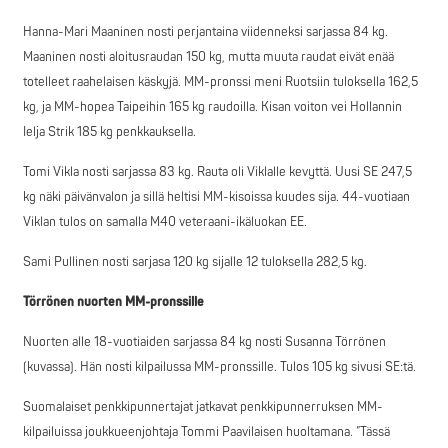
Hanna-Mari Maaninen nosti perjantaina viidenneksi sarjassa 84 kg.
Maaninen nosti aloitusraudan 150 kg, mutta muuta raudat eivät enää
totelleet raahelaisen käskyjä. MM-pronssi meni Ruotsiin tuloksella 162,5
kg, ja MM-hopea Taipeihin 165 kg raudoilla. Kisan voiton vei Hollannin
Ielja Strik 185 kg penkkauksella.
Tomi Vikla nosti sarjassa 83 kg. Rauta oli Viklalle kevyttä. Uusi SE 247,5
kg näki päivänvalon ja sillä heltisi MM-kisoissa kuudes sija. 44-vuotiaan
Viklan tulos on samalla M40 veteraani-ikäluokan EE.
Sami Pullinen nosti sarjasa 120 kg sijalle 12 tuloksella 282,5 kg.
Törrönen nuorten MM-pronssille
Nuorten alle 18-vuotiaiden sarjassa 84 kg nosti Susanna Törrönen
(kuvassa). Hän nosti kilpailussa MM-pronssille. Tulos 105 kg sivusi SE:tä.
Suomalaiset penkkipunnertajat jatkavat penkkipunnerruksen MM-
kilpailuissa joukkueenjohtaja Tommi Paavilaisen huoltamana. ”Tässä