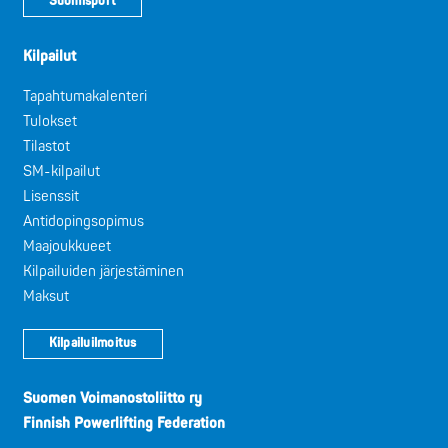
Suomisport
Kilpailut
Tapahtumakalenteri
Tulokset
Tilastot
SM-kilpailut
Lisenssit
Antidopingsopimus
Maajoukkueet
Kilpailuiden järjestäminen
Maksut
Kilpailuilmoitus
Suomen Voimanostoliitto ry
Finnish Powerlifting Federation