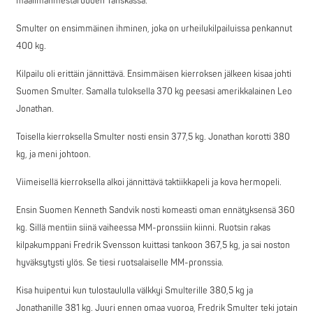
maailmanmestaruuden Tanskassa.
Smulter on ensimmäinen ihminen, joka on urheilukilpailuissa penkannut
400 kg.
Kilpailu oli erittäin jännittävä. Ensimmäisen kierroksen jälkeen kisaa johti
Suomen Smulter. Samalla tuloksella 370 kg peesasi amerikkalainen Leo
Jonathan.
Toisella kierroksella Smulter nosti ensin 377,5 kg. Jonathan korotti 380
kg, ja meni johtoon.
Viimeisellä kierroksella alkoi jännittävä taktiikkapeli ja kova hermopeli.
Ensin Suomen Kenneth Sandvik nosti komeasti oman ennätyksensä 360
kg. Sillä mentiin siinä vaiheessa MM-pronssiin kiinni. Ruotsin rakas
kilpakumppani Fredrik Svensson kuittasi tankoon 367,5 kg, ja sai noston
hyväksytysti ylös. Se tiesi ruotsalaiselle MM-pronssia.
Kisa huipentui kun tulostaululla välkkyi Smulterille 380,5 kg ja
Jonathanille 381 kg. Juuri ennen omaa vuoroa, Fredrik Smulter teki jotain