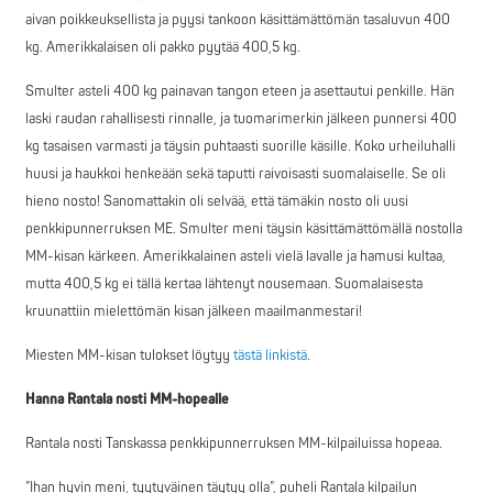
aivan poikkeuksellista ja pyysi tankoon käsittämättömän tasaluvun 400
kg. Amerikkalaisen oli pakko pyytää 400,5 kg.
Smulter asteli 400 kg painavan tangon eteen ja asettautui penkille. Hän
laski raudan rahallisesti rinnalle, ja tuomarimerkin jälkeen punnersi 400
kg tasaisen varmasti ja täysin puhtaasti suorille käsille. Koko urheiluhalli
huusi ja haukkoi henkeään sekä taputti raivoisasti suomalaiselle. Se oli
hieno nosto! Sanomattakin oli selvää, että tämäkin nosto oli uusi
penkkipunnerruksen ME. Smulter meni täysin käsittämättömällä nostolla
MM-kisan kärkeen. Amerikkalainen asteli vielä lavalle ja hamusi kultaa,
mutta 400,5 kg ei tällä kertaa lähtenyt nousemaan. Suomalaisesta
kruunattiin mielettömän kisan jälkeen maailmanmestari!
Miesten MM-kisan tulokset löytyy
tästä linkistä
.
Hanna Rantala nosti MM-hopealle
Rantala nosti Tanskassa penkkipunnerruksen MM-kilpailuissa hopeaa.
”Ihan hyvin meni, tyytyväinen täytyy olla”, puheli Rantala kilpailun