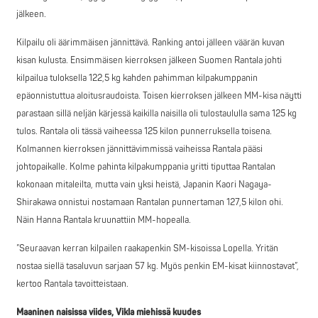
jälkeen.
Kilpailu oli äärimmäisen jännittävä. Ranking antoi jälleen väärän kuvan
kisan kulusta. Ensimmäisen kierroksen jälkeen Suomen Rantala johti
kilpailua tuloksella 122,5 kg kahden pahimman kilpakumppanin
epäonnistuttua aloitusraudoista. Toisen kierroksen jälkeen MM-kisa näytti
parastaan sillä neljän kärjessä kaikilla naisilla oli tulostaululla sama 125 kg
tulos. Rantala oli tässä vaiheessa 125 kilon punnerruksella toisena.
Kolmannen kierroksen jännittävimmissä vaiheissa Rantala pääsi
johtopaikalle. Kolme pahinta kilpakumppania yritti tiputtaa Rantalan
kokonaan mitaleilta, mutta vain yksi heistä, Japanin Kaori Nagaya-
Shirakawa onnistui nostamaan Rantalan punnertaman 127,5 kilon ohi.
Näin Hanna Rantala kruunattiin MM-hopealla.
”Seuraavan kerran kilpailen raakapenkin SM-kisoissa Lopella. Yritän
nostaa siellä tasaluvun sarjaan 57 kg. Myös penkin EM-kisat kiinnostavat”,
kertoo Rantala tavoitteistaan.
Maaninen naisissa viides, Vikla miehissä kuudes