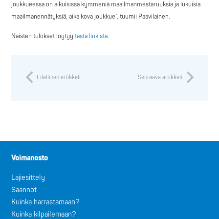
joukkueessa on aikuisissa kymmeniä maailmanmestaruuksia ja lukuisia
maailmanennätyksiä, aika kova joukkue”, tuumii Paavilainen.
Naisten tulokset löytyy
tästä linkistä.
Edellinen artikkeli
Seuraava artikkeli
Voimanosto
Lajiesittely
Säännöt
Kuinka harrastamaan?
Kuinka kilpailemaan?