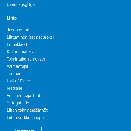
Usein kysyttyä
Liitto
Jäsenseurat
Liittyminen jäsenseuraksi
Lomakkeet
Kokousmateriaalit
Toimintakertomukset
Valmentajat
Tuomarit
Hall of Fame
Medialle
Voimanostaja-lehti
Yhteystiedot
Liiton toimintasäännöt
Liiton verkkokauppa