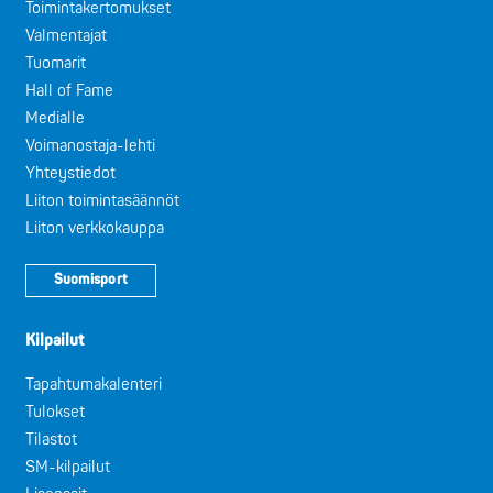
Toimintakertomukset
Valmentajat
Tuomarit
Hall of Fame
Medialle
Voimanostaja-lehti
Yhteystiedot
Liiton toimintasäännöt
Liiton verkkokauppa
Suomisport
Kilpailut
Tapahtumakalenteri
Tulokset
Tilastot
SM-kilpailut