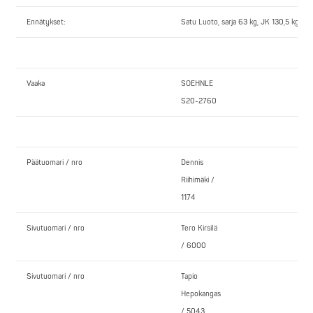
Ennätykset:
Satu Luoto, sarja 63 kg, JK 130,5 kg kl
Vaaka
SOEHNLE
S20-2760
Päätuomari / nro
Dennis
Riihimäki /
1174
Sivutuomari / nro
Tero Kirsilä
/ 6000
Sivutuomari / nro
Tapio
Hepokangas
/ 5043