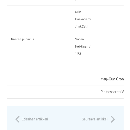
Mika
Honkaniemi
/ Int.Cat I
Naisten punnitus
Sanna
Heikkinen /
1173
May-Gun Grönholm
Pietarsaaren Voimai
Edellinen artikkeli
Seuraava artikkeli