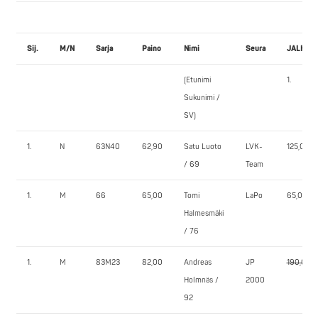
Sij.
M/N
Sarja
Paino
Nimi
Seura
JALKAK
(Etunimi
1.
Sukunimi /
SV)
1.
N
63N40
62,90
Satu Luoto
LVK-
125,0
/ 69
Team
1.
M
66
65,00
Tomi
LaPo
65,0
Halmesmäki
/ 76
1.
M
83M23
82,00
Andreas
JP
190,0
Holmnäs /
2000
92