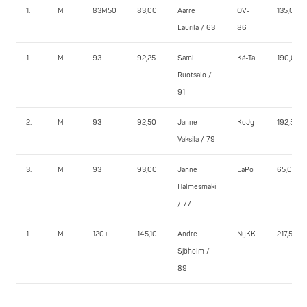
1.
M
83M50
83,00
Aarre
OV-
135,0
Laurila / 63
86
1.
M
93
92,25
Sami
Kä-Ta
190,0
Ruotsalo /
91
2.
M
93
92,50
Janne
KoJy
192,5
Vaksila / 79
3.
M
93
93,00
Janne
LaPo
65,0
Halmesmäki
/ 77
1.
M
120+
145,10
Andre
NyKK
217,5
Sjöholm /
89