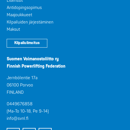
Lisenssit
Antidopingsopimus
Maajoukkueet
Kilpailuiden järjestäminen
Maksut
Kilpailuilmoitus
Suomen Voimanostoliitto ry
Finnish Powerlifting Federation
Jernbölentie 17a
06100 Porvoo
FINLAND
0449676858
(Ma-To 10-18, Pe 9-14)
info@svnl.fi