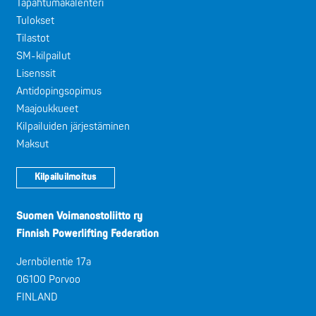
Tapahtumakalenteri
Tulokset
Tilastot
SM-kilpailut
Lisenssit
Antidopingsopimus
Maajoukkueet
Kilpailuiden järjestäminen
Maksut
Kilpailuilmoitus
Suomen Voimanostoliitto ry
Finnish Powerlifting Federation
Jernbölentie 17a
06100 Porvoo
FINLAND