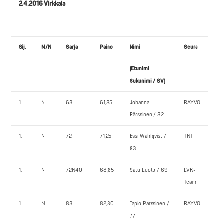
2.4.2016 Virkkala
Sij.
M/N
Sarja
Paino
Nimi
Seura
(Etunimi
Sukunimi / SV)
1.
N
63
61,85
Johanna
RAYVO
Pärssinen / 82
1.
N
72
71,25
Essi Wahlqvist /
TNT
83
1.
N
72N40
68,85
Satu Luoto / 69
LVK-
Team
1.
M
83
82,80
Tapio Pärssinen /
RAYVO
77