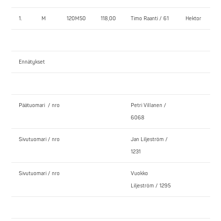
1.
M
120M50
118,00
Timo Raanti / 61
Hektor
Ennätykset
Päätuomari / nro
Petri Villanen /
6068
Sivutuomari / nro
Jan Liljeström /
1231
Sivutuomari / nro
Vuokko
Liljeström / 1295