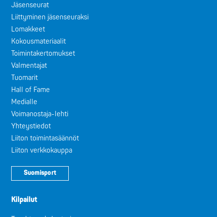
Jäsenseurat
Liittyminen jäsenseuraksi
Lomakkeet
Kokousmateriaalit
Toimintakertomukset
Valmentajat
Tuomarit
Hall of Fame
Medialle
Voimanostaja-lehti
Yhteystiedot
Liiton toimintasäännöt
Liiton verkkokauppa
Suomisport
Kilpailut