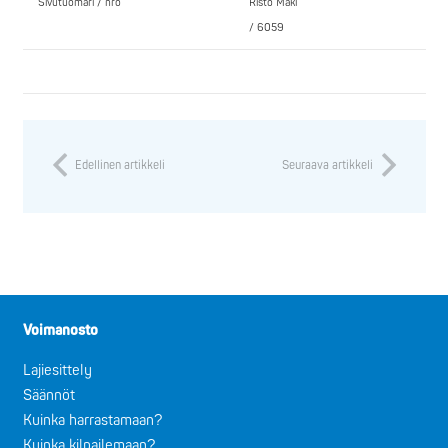
Sivutuomari / nro
Risto Mäki
/ 6059
Edellinen artikkeli
Seuraava artikkeli
Voimanosto
Lajiesittely
Säännöt
Kuinka harrastamaan?
Kuinka kilpailemaan?