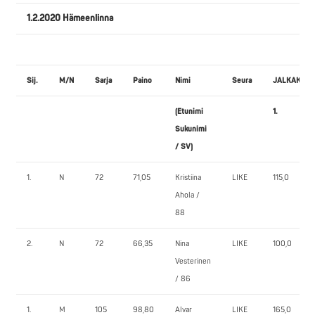
1.2.2020 Hämeenlinna
Sij.
M/N
Sarja
Paino
Nimi
Seura
JALKAKYY
(Etunimi
1.
Sukunimi
/ SV)
1.
N
72
71,05
Kristiina
LIKE
115,0
Ahola /
88
2.
N
72
66,35
Nina
LIKE
100,0
Vesterinen
/ 86
1.
M
105
98,80
Alvar
LIKE
165,0