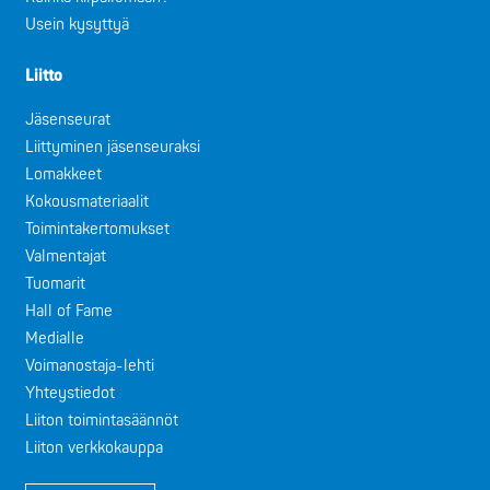
Usein kysyttyä
Liitto
Jäsenseurat
Liittyminen jäsenseuraksi
Lomakkeet
Kokousmateriaalit
Toimintakertomukset
Valmentajat
Tuomarit
Hall of Fame
Medialle
Voimanostaja-lehti
Yhteystiedot
Liiton toimintasäännöt
Liiton verkkokauppa