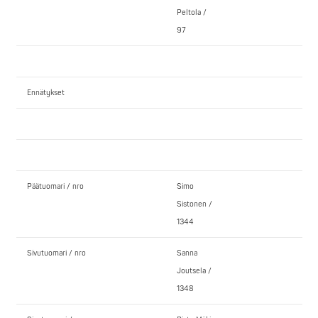
Peltola /
97
Ennätykset
Päätuomari / nro
Simo
Sistonen /
1344
Sivutuomari / nro
Sanna
Joutsela /
1348