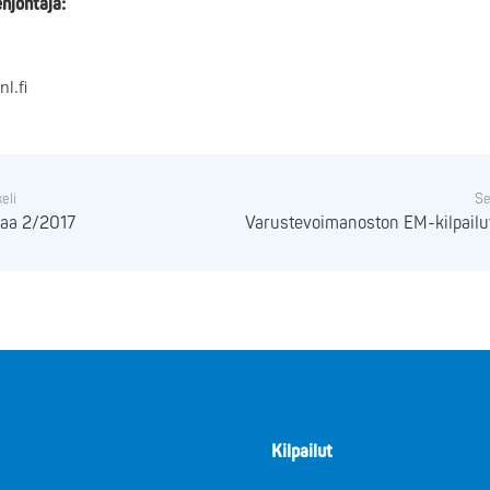
njohtaja:
l.fi
keli
Se
ttaa 2/2017
Varustevoimanoston EM-kilpailu
Kilpailut