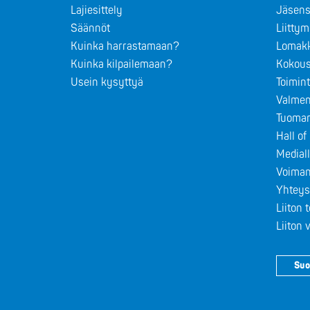
Lajiesittely
Jäsens
Säännöt
Liitty
Kuinka harrastamaan?
Lomak
Kuinka kilpailemaan?
Kokous
Usein kysyttyä
Toimin
Valmen
Tuomar
Hall o
Medial
Voiman
Yhteys
Liiton 
Liiton
Suo