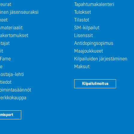
eurat
Tapahtumakalenteri
minen jäsenseuraksi
Tulokset
keet
Tilastot
materiaalit
SM-kilpailut
takertomukset
Lisenssit
tajat
Antidopingsopimus
it
Maajoukkueet
f Fame
Kilpailuiden järjestäminen
le
Maksut
ostaja-lehti
tiedot
Kilpailuilmoitus
toimintasäännöt
 verkkokauppa
misport