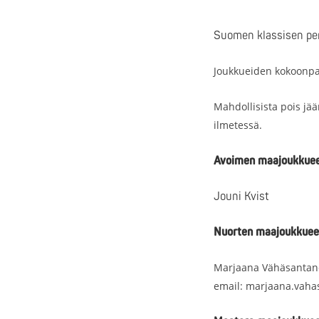
Suomen klassisen penk
Joukkueiden kokoonpa
Mahdollisista pois jään
ilmetessä.
Avoimen maajoukkuee
Jouni Kvist
Nuorten maajoukkueen
Marjaana Vähäsanta
email: marjaana.vaha