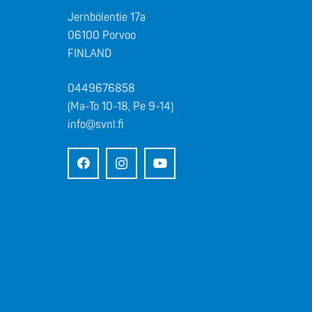
Jernbölentie 17a
06100 Porvoo
FINLAND
0449676858
(Ma-To 10-18, Pe 9-14)
info@svnl.fi