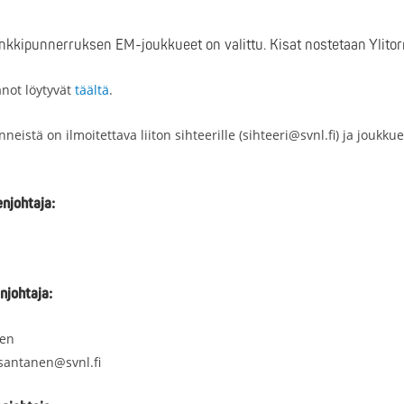
kipunnerruksen EM-joukkueet on valittu. Kisat nostetaan Ylitorni
not löytyvät
täältä
.
neistä on ilmoitettava liiton sihteerille (sihteeri@svnl.fi) ja joukku
njohtaja:
johtaja:
nen
santanen@svnl.fi