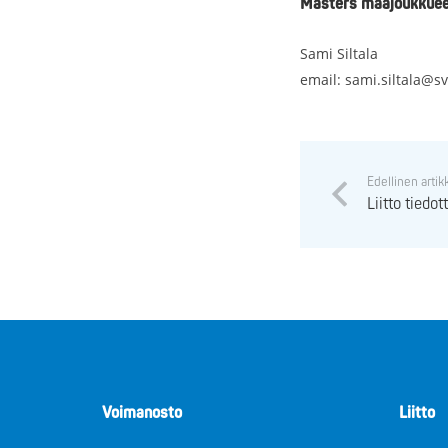
Masters maajoukkuee
Sami Siltala
email: sami.siltala@svn
Edellinen artik
Liitto tiedo
Voimanosto
Liitto