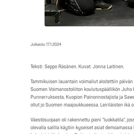
Julkaistu
17.1.2024
Teksti: Seppo Räsänen. Kuvat: Jonna Laitinen.
Tammikuisen lauantain voimailut aloitettiin päivän 
Suomen Voimanostoliiton koulutuspäällikön Juho K
Punnerruksesta, Kuopion Painonnostajista ja Sawon vo
ollut jo Suomen maajoukkueessa. Leiriläisten ikä ol
Väestösuojaan oli rakennettu pieni ”luokkatila”, jo
olevalla salilla käytiin kyseiset asiat demoamassa l