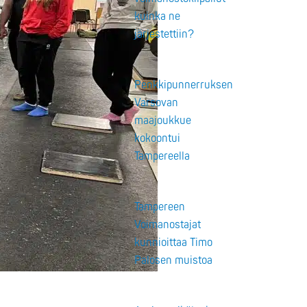
kuinka ne
järjestettiin?
Penkkipunnerruksen
Varsovan
maajoukkue
kokoontui
Tampereella
Tampereen
Voimanostajat
kunnioittaa Timo
Palosen muistoa