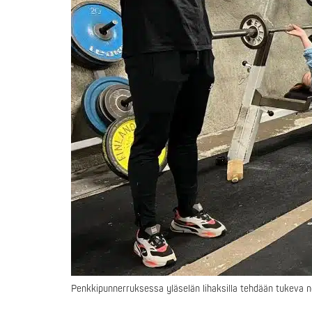
Penkkipunnerruksessa yläselän lihaksilla tehdään tukeva n