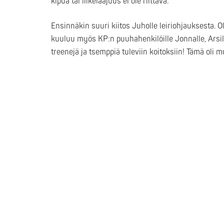
kipua tai liikelaajuus ei ole riittävä.
Ensinnäkin suuri kiitos Juholle leiriohjauksesta. O
kuuluu myös KP:n puuhahenkilöille Jonnalle, Arsille 
treenejä ja tsemppiä tuleviin koitoksiin! Tämä oli