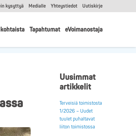
in kysyttyä
Medialle
Yhteystiedot
Uutiskirje
kohtaista
Tapahtumat
eVoimanostaja
Uusimmat
artikkelit
lassa
Terveisiä toimistosta
1/2026 – Uudet
tuulet puhaltavat
liiton toimistossa