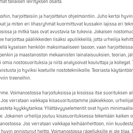
mat tällaisen leirityksen osalta.
ihin, harjoitteisiin ja harjoittelun ohjelmointiin. Juho kertoi hyvin
t ja miten eri lihasryhmät kuormittuvat kussakin lajissa eri tekni
pääosissa ja mitkä taas ovat avustavia tai tukevia. Jokaisen nosto
ee harjoittaa pääliikkeiden lisäksi apuliikkeillä, jotta urheilija kehit
äimellä kyseisen henkilön maksimaaliseen tasoon, vaan harjoitteiss
enkin ja maastanoston mekaanisten lainalaisuuksien, teorian, jälk
i omia nostosuorituksia ja niitä analysoivat kouluttaja ja kollegat. T
vistusta jo hyviksi koetuille nostotekniikoille. Teoriasta käytäntöö
eviin treeneihin.
me. Voimanostossa harjoituksissa ja kisoissa itse suorituksen aik
on. Jos verrataan vaikkapa kisasuoritustamme jääkiekkoon, urheilij
rasteta kyykkytankoa. Yllättävyyselementit ovat hyvin minimaalise
aste. Jokainen urheilija joutuu kisasuorituksessa tekemään kaiken
sanostossa. Jos verrataan vaikkapa keihäänheittoon, niin kuudesta
 hyvin onnistunut heitto. Voimanostossa räpellyksille ei ole tilaa. S