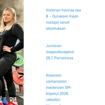
Historian havinaa osa
8 – Ounaksen Kajon
nostajat saivat
lahjoituksen
Juniorien
maajoukkuepäivä
26.7. Pornaisissa
Klassisen
voimanoston
mastersien SM-
kilpailut 2026
ratkottiin