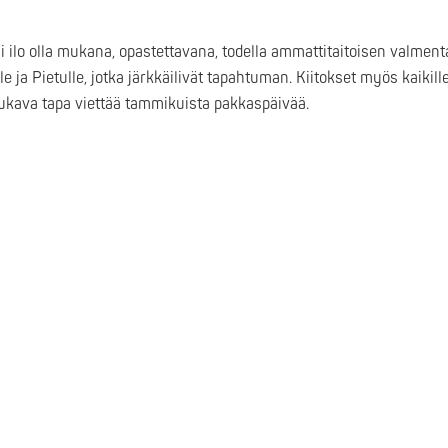
li ilo olla mukana, opastettavana, todella ammattitaitoisen valment
ja Pietulle, jotka järkkäilivät tapahtuman. Kiitokset myös kaikille 
 mukava tapa viettää tammikuista pakkaspäivää.