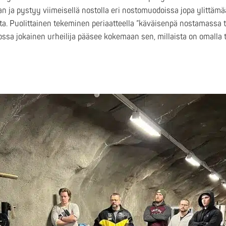
 ja pystyy viimeisellä nostolla eri nostomuodoissa jopa ylittäm
ta. Puolittainen tekeminen periaatteella ”käväisenpä nostamassa t
jossa jokainen urheilija pääsee kokemaan sen, millaista on omalla 