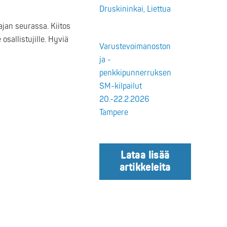
Druskininkai, Liettua
ajan seurassa. Kiitos
osallistujille. Hyviä
Varustevoimanoston
ja -
penkkipunnerruksen
SM-kilpailut
20.-22.2.2026
Tampere
Lataa lisää
artikkeleita