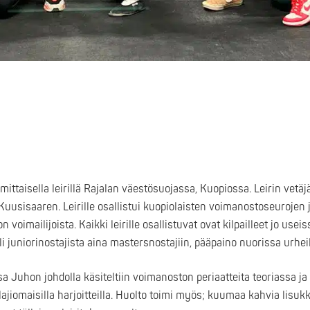
mittaisella leirillä Rajalan väestösuojassa, Kuopiossa. Leirin vet
uusisaaren. Leirille osallistui kuopiolaisten voimanostoseurojen
imailijoista. Kaikki leirille osallistuvat ovat kilpailleet jo useis
i juniorinostajista aina mastersnostajiin, pääpaino nuorissa urheil
ssa Juhon johdolla käsiteltiin voimanoston periaatteita teoriassa ja
ajiomaisilla harjoitteilla. Huolto toimi myös; kuumaa kahvia lisukke