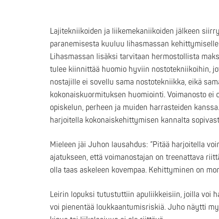
Lajitekniikoiden ja liikemekaniikoiden jälkeen sii
paranemisesta kuuluu lihasmassan kehittymiselle. P
Lihasmassan lisäksi tarvitaan hermostollista maksimi
tulee kiinnittää huomio hyviin nostotekniikoihin, jot
nostajille ei sovellu sama nostotekniikka, eikä sa
kokonaiskuormituksen huomiointi. Voimanosto ei ole
opiskelun, perheen ja muiden harrasteiden kanssa.
harjoitella kokonaiskehittymisen kannalta sopivast
Mieleen jäi Juhon lausahdus: ”Pitää harjoitella voim
ajatukseen, että voimanostajan on treenattava riittä
olla taas askeleen kovempaa. Kehittyminen on monie
Leirin lopuksi tutustuttiin apuliikkeisiin, joilla vo
voi pienentää loukkaantumisriskiä. Juho näytti myös