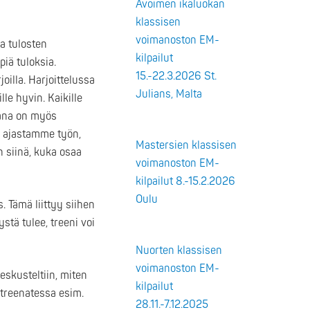
Avoimen ikäluokan
klassisen
voimanoston EM-
sa tulosten
kilpailut
iä tuloksia.
15.-22.3.2026 St.
oilla. Harjoittelussa
Julians, Malta
lle hyvin. Kaikille
sana on myös
än ajastamme työn,
Mastersien klassisen
 siinä, kuka osaa
voimanoston EM-
kilpailut 8.-15.2.2026
Oulu
. Tämä liittyy siihen
stä tulee, treeni voi
Nuorten klassisen
voimanoston EM-
keskusteltiin, miten
kilpailut
 treenatessa esim.
28.11.-7.12.2025