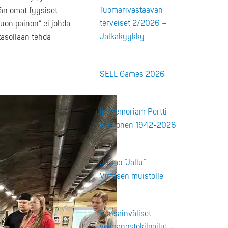
Tuomarivastaavan
ään omat fyysiset
terveiset 2/2026 –
uon painon” ei johda
Jalkakyykky
tasollaan tehdä
SELL Games 2026
In Memoriam Pertti
Heinonen 1942-2026
Jarmo ”Jallu”
Virtasen muistolle
Kansainväliset
voimanostokilpailut –