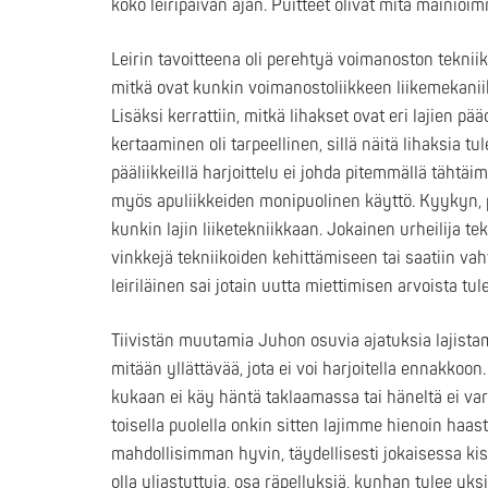
koko leiripäivän ajan. Puitteet olivat mitä mainioim
Leirin tavoitteena oli perehtyä voimanoston tekniiko
mitkä ovat kunkin voimanostoliikkeen liikemekaniika
Lisäksi kerrattiin, mitkä lihakset ovat eri lajien 
kertaaminen oli tarpeellinen, sillä näitä lihaksia tul
pääliikkeillä harjoittelu ei johda pitemmällä täht
myös apuliikkeiden monipuolinen käyttö. Kyykyn, p
kunkin lajin liiketekniikkaan. Jokainen urheilija tek
vinkkejä tekniikoiden kehittämiseen tai saatiin vah
leiriläinen sai jotain uutta miettimisen arvoista tul
Tiivistän muutamia Juhon osuvia ajatuksia lajistam
mitään yllättävää, jota ei voi harjoitella ennakko
kukaan ei käy häntä taklaamassa tai häneltä ei va
toisella puolella onkin sitten lajimme hienoin ha
mahdollisimman hyvin, täydellisesti jokaisessa ki
olla yliastuttuja, osa räpellyksiä, kunhan tulee yksi