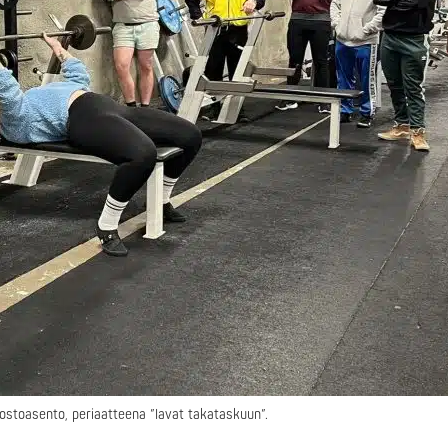
ostoasento, periaatteena ”lavat takataskuun”.