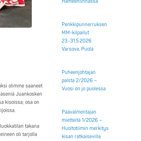
Hämeenlinnassa
Penkkipunnerruksen
MM-kilpailut
23.-31.5.2026
Varsova, Puola
Puheenjohtajan
palsta 2/2026 –
äjäksi olimme saaneet
Vuosi on jo puolessa
 jäseniä Juankosken
sa kisoissa; osa on
ijoissa.
Päävalmentajan
mietteitä 1/2026 –
 luokkatilan takana
Huoltotiimin merkitys
ineen oli tarjolla
kisan ratkaisevilla