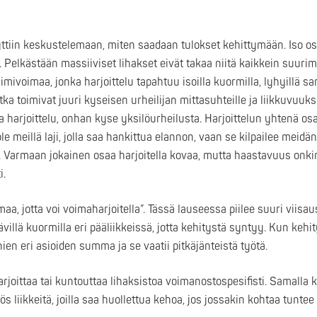
rryttiin keskustelemaan, miten saadaan tulokset kehittymään. Iso o
elkästään massiiviset lihakset eivät takaa niitä kaikkein suurimp
voimaa, jonka harjoittelu tapahtuu isoilla kuormilla, lyhyillä sarj
ka toimivat juuri kyseisen urheilijan mittasuhteille ja liikkuvuuksi
ma harjoittelu, onhan kyse yksilöurheilusta. Harjoittelun yhtenä o
 meillä laji, jolla saa hankittua elannon, vaan se kilpailee meid
 Varmaan jokainen osaa harjoitella kovaa, mutta haastavuus onkin
i.
aa, jotta voi voimaharjoitella”. Tässä lauseessa piilee suuri viisaus
villä kuormilla eri pääliikkeissä, jotta kehitystä syntyy. Kun kehity
n eri asioiden summa ja se vaatii pitkäjänteistä työtä.
i harjoittaa tai kuntouttaa lihaksistoa voimanostospesifisti. Samalla 
 liikkeitä, joilla saa huollettua kehoa, jos jossakin kohtaa tuntee