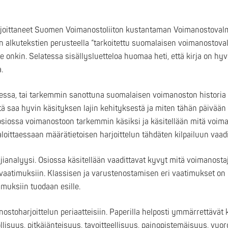
irjoittaneet Suomen Voimanostoliiton kustantaman Voimanostova
 on alkutekstien perusteella ”tarkoitettu suomalaisen voimanosto
 onkin. Selatessa sisällysluetteloa huomaa heti, että kirja on hyvi
.
ssa, tai tarkemmin sanottuna suomalaisen voimanoston historia
ä saa hyvin käsityksen lajin kehityksestä ja miten tähän päivään 
iossa voimanostoon tarkemmin käsiksi ja käsitellään mitä voima
aloittaessaan määrätietoisen harjoittelun tähdäten kilpailuun vaad
analyysi. Osiossa käsitellään vaadittavat kyvyt mitä voimanostaj
vaatimuksiin. Klassisen ja varustenostamisen eri vaatimukset on 
imuksiin tuodaan esille.
ostoharjoittelun periaatteisiin. Paperilla helposti ymmärrettävät 
lisyys, pitkäjänteisyys, tavoitteellisuus, painopistemäisyys, vuor