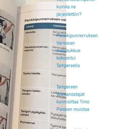
kuinka ne
järjestettiin?
Penkkipunnerruksen
Varsovan
maajoukkue
kokoontui
Tampereella
Tampereen
Voimanostajat
kunnioittaa Timo
Palosen muistoa