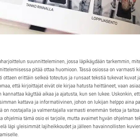
arjoittelun suunnitteleminen, jossa läpikäydään tarkemmin, mite
nnittelemisessa pitää ottaa huomioon. Tässä osiossa on varmasti kirj
i ottaen erittäin selkeä toteutus ja runsaat tekstiä tukevat kuvat j
, että kirjoittajat eivät ole kirjaa hatusta heittäneet, vaan asia
 kannattaa käyttää aikaa ja ajatusta, kun sen lukee. Uskonkin, että
simman kattava ja informatiivinen, johon on lukijan helppo aina pa
 on nostajalla ja valmentajalla varmasti enemmän tietoa ja taitoa
a ohjelmia tämä osio ei tarjoile, mutta avaimet hyvän ohjelman te
elä läpi yleisimmät lajiheikkoudet ja jälleen havainnollisten kuvie
amiselle.