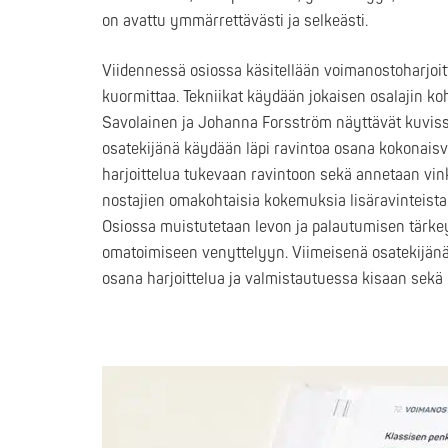
on avattu ymmärrettävästi ja selkeästi.
Viidennessä osiossa käsitellään voimanostoharjoitte
kuormittaa. Tekniikat käydään jokaisen osalajin ko
Savolainen ja Johanna Forsström näyttävät kuvissa
osatekijänä käydään läpi ravintoa osana kokonaisva
harjoittelua tukevaan ravintoon sekä annetaan vin
nostajien omakohtaisia kokemuksia lisäravinteista.
Osiossa muistutetaan levon ja palautumisen tärke
omatoimiseen venyttelyyn. Viimeisenä osatekijänä k
osana harjoittelua ja valmistautuessa kisaan sekä 