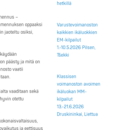
hetkillä
lmennus –
valmennuksen oppaaksi
Varustevoimanoston
n jaoteltu osiksi,
kaikkien ikäluokkien
EM-kilpailut
1.-10.5.2026 Pilsen,
 käydään
Tšekki
on päästy ja mitä on
nosto vaatii
Klassisen
itaan.
voimanoston avoimen
alta vaaditaan sekä
ikäluokan MM-
hyvin otettu
kilpailut
13.-21.6.2026
Druskininkai, Liettua
kokonaisvaltaisuus,
ovaikutus ja eettisyys