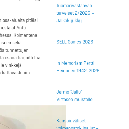
Tuomarivastaavan
terveiset 2/2026 –
 osa-alueita pitäisi
Jalkakyykky
nostajat Antti
 ohessa. Kolmantena
SELL Games 2026
liseen sekä
yös tunnettujen
ä osana harjoittelua.
In Memoriam Pertti
la vinkkejä
Heinonen 1942-2026
 kattavasti niin
Jarmo ”Jallu”
Virtasen muistolle
Kansainväliset
voimanostokilpailut –