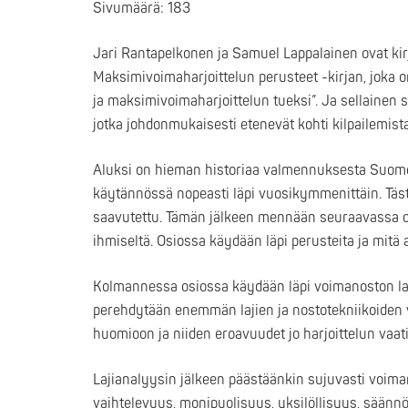
Sivumäärä: 183
Jari Rantapelkonen ja Samuel Lappalainen ovat k
Maksimivoimaharjoittelun perusteet -kirjan, joka
ja maksimivoimaharjoittelun tueksi”. Ja sellainen se
jotka johdonmukaisesti etenevät kohti kilpailemista
Aluksi on hieman historiaa valmennuksesta Suome
käytännössä nopeasti läpi vuosikymmenittäin. Täst
saavutettu. Tämän jälkeen mennään seuraavassa os
ihmiseltä. Osiossa käydään läpi perusteita ja mitä 
Kolmannessa osiossa käydään läpi voimanoston laji
perehdytään enemmän lajien ja nostotekniikoiden 
huomioon ja niiden eroavuudet jo harjoittelun vaat
Lajianalyysin jälkeen päästäänkin sujuvasti voiman
vaihtelevuus, monipuolisuus, yksilöllisyys, säännöl