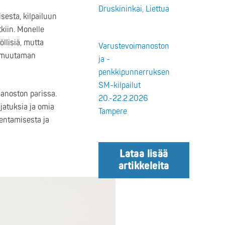
Druskininkai, Liettua
sesta, kilpailuun
kiin. Monelle
öllisiä, mutta
Varustevoimanoston
ös muutaman
ja -
penkkipunnerruksen
SM-kilpailut
anoston parissa.
20.-22.2.2026
jatuksia ja omia
Tampere
mentamisesta ja
Lataa lisää
artikkeleita