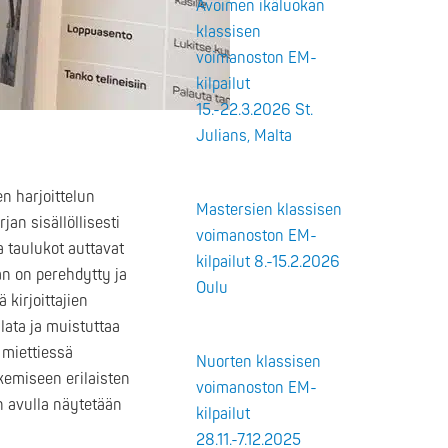
Avoimen ikäluokan
klassisen
voimanoston EM-
kilpailut
15.-22.3.2026 St.
Julians, Malta
n harjoittelun
Mastersien klassisen
an sisällöllisesti
voimanoston EM-
a taulukot auttavat
kilpailut 8.-15.2.2026
an on perehdytty ja
Oulu
 kirjoittajien
lata ja muistuttaa
 miettiessä
Nuorten klassisen
kemiseen erilaisten
voimanoston EM-
n avulla näytetään
kilpailut
28.11.-7.12.2025