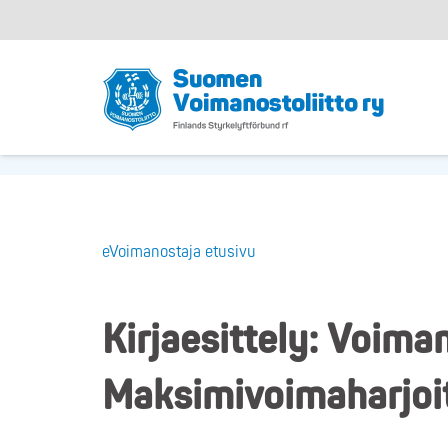
eVoimanostaja etusivu
Kirjaesittely: Voim
Maksimivoimaharjoit