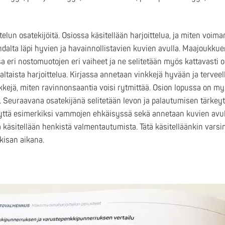
lun osatekijöitä. Osiossa käsitellään harjoittelua, ja miten voiman
hdalta läpi hyvien ja havainnollistavien kuvien avulla. Maajoukkue
 eri nostomuotojen eri vaiheet ja ne selitetään myös kattavasti
ltaista harjoittelua. Kirjassa annetaan vinkkejä hyvään ja terveel
kkejä, miten ravinnonsaantia voisi rytmittää. Osion lopussa on m
 Seuraavana osatekijänä selitetään levon ja palautumisen tärkeytt
yttä esimerkiksi vammojen ehkäisyssä sekä annetaan kuvien avul
äsitellään henkistä valmentautumista. Tätä käsitelläänkin varsin
kisan aikana.