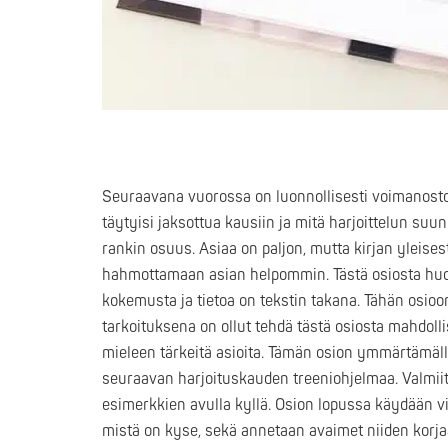
Seuraavana vuorossa on luonnollisesti voimanostoh
täytyisi jaksottua kausiin ja mitä harjoittelun suu
rankin osuus. Asiaa on paljon, mutta kirjan yleisest
hahmottamaan asian helpommin. Tästä osiosta huomaa
kokemusta ja tietoa on tekstin takana. Tähän osioon
tarkoituksena on ollut tehdä tästä osiosta mahdolli
mieleen tärkeitä asioita. Tämän osion ymmärtämällä
seuraavan harjoituskauden treeniohjelmaa. Valmiit
esimerkkien avulla kyllä. Osion lopussa käydään vi
mistä on kyse, sekä annetaan avaimet niiden korja