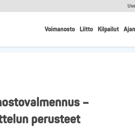
Use
Voimanosto
Liitto
Kilpailut
Ajan
anostovalmennus –
telun perusteet