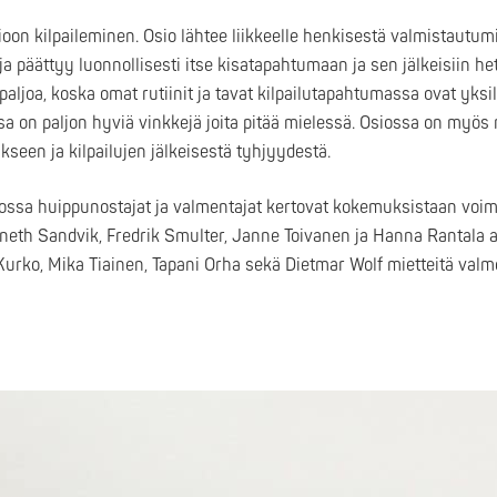
oon kilpaileminen. Osio lähtee liikkeelle henkisestä valmistautumi
a päättyy luonnollisesti itse kisatapahtumaan ja sen jälkeisiin het
aljoa, koska omat rutiinit ja tavat kilpailutapahtumassa ovat yksil
siossa on paljon hyviä vinkkejä joita pitää mielessä. Osiossa on my
seen ja kilpailujen jälkeisestä tyhjyydestä.
jossa huippunostajat ja valmentajat kertovat kokemuksistaan voim
eth Sandvik, Fredrik Smulter, Janne Toivanen ja Hanna Rantala a
Kurko, Mika Tiainen, Tapani Orha sekä Dietmar Wolf mietteitä val